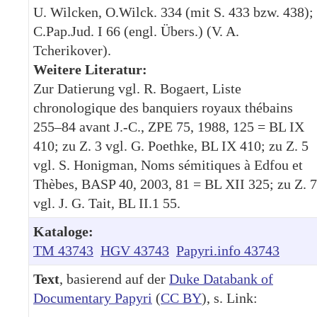
U. Wilcken, O.Wilck. 334 (mit S. 433 bzw. 438);
C.Pap.Jud. I 66 (engl. Übers.) (V. A.
Tcherikover).
Weitere Literatur:
Zur Datierung vgl. R. Bogaert, Liste
chronologique des banquiers royaux thébains
255–84 avant J.-C., ZPE 75, 1988, 125 = BL IX
410; zu Z. 3 vgl. G. Poethke, BL IX 410; zu Z. 5
vgl. S. Honigman, Noms sémitiques à Edfou et
Thèbes, BASP 40, 2003, 81 = BL XII 325; zu Z. 7
vgl. J. G. Tait, BL II.1 55.
Kataloge:
TM 43743
HGV 43743
Papyri.info 43743
Text
, basierend auf der
Duke Databank of
Documentary Papyri
(
CC BY
), s. Link: