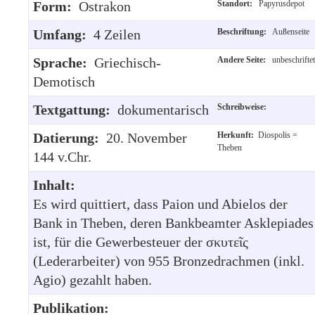
Form:
Ostrakon
Standort:
Papyrusdepot
Umfang:
4 Zeilen
Beschriftung:
Außenseite
Sprache:
Griechisch-
Andere Seite:
unbeschriftet
Demotisch
Textgattung:
dokumentarisch
Schreibweise:
Datierung:
20. November
Herkunft:
Diospolis =
Theben
144 v.Chr.
Inhalt:
Es wird quittiert, dass Paion und Abielos der
Bank in Theben, deren Bankbeamter Asklepiades
ist, für die Gewerbesteuer der σκυτεῖς
(Lederarbeiter) von 955 Bronzedrachmen (inkl.
Agio) gezahlt haben.
Publikation: