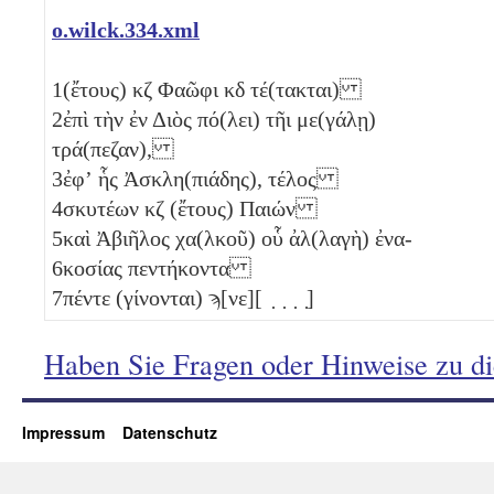
o.wilck.334.xml
1
(ἔτους)
κζ
Φαῶφι
κδ
τέ(τακται)
2
ἐπὶ τὴν ἐν Διὸς πό(λει) τῆι με(γάλῃ)
τρά(πεζαν),
3
ἐφʼ ἧς Ἀσκλη(πιάδης), τέλος
4
σκυτέων
κζ
(ἔτους) Παιών
5
καὶ Ἀβιῆλος χα(λκοῦ) οὗ ἀλ(λαγὴ) ἐνα-
6
κοσίας πεντήκοντα
7
πέντε (γίνονται)
ϡ[νε]
[ ̣ ̣ ̣ ̣]
Haben Sie Fragen oder Hinweise zu d
Impressum
Datenschutz