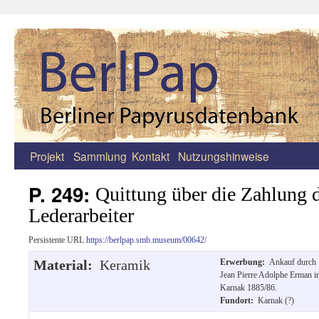
Projekt
Sammlung
Kontakt
Nutzungshinweise
Zum
Inhalt
P. 249:
Quittung über die Zahlung 
springen
Lederarbeiter
Persistente URL
https://berlpap.smb.museum/00642/
Material:
Keramik
Erwerbung:
Ankauf durch
Jean Pierre Adolphe Erman i
Karnak 1885/86.
Fundort:
Karnak (?)