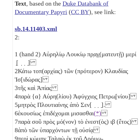
Text
, based on the
Duke Databank of
Documentary Papyri
(
CC BY
), see link:
sb.14.11403.xml
2:
1
(hand 2) Αὐρηλίῳ Λουκίῳ πρ̣α̣γ̣(ματευτῇ) μερί
̣[ ̣ ̣ ̣]
2
Κάτω τοπ(αρχίας) τῶν (πρότερον) Κλαυδίας
Ἰσ[ιδώρας]
3
τῆς καὶ Ἀπίας
4
παρὰ {α} Αὐρη(λίου) Ἀφύγχιο̣ς̣ Πετρω̣[νίου]
5
μητρὸς Πλουτιαίνης ἀπὸ Σεν[ ̣ ̣ ̣].
6
ἑκουσίως ἐπιδέχομαι μισασθαι
(*)
7
παρὰ σοῦ πρὸς μό(νον) τὸ ἐνεστ(ὸς)
ιβ
(ἔτος)
8
ἀπὸ τῶν ὑπαρχόντων τῇ οὐσίᾳ
9
περὶ κώμην Ταλαὼ ἐκ τοῦ Δρόμω̣-