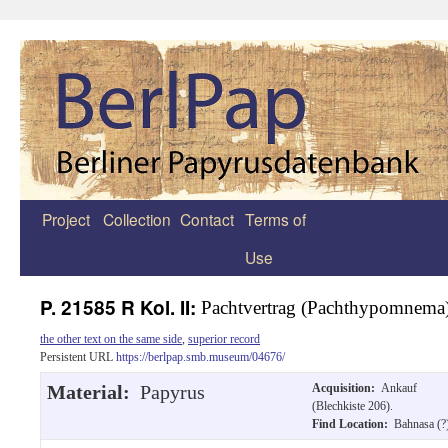
Project
Collection
Contact
Terms of
Zum
Use
Inhalt
springen
P. 21585 R Kol. II:
Pachtvertrag (Pachthypomnema
the other text on the same side
,
superior record
Persistent URL
https://berlpap.smb.museum/04676/
Material:
Papyrus
Acquisition:
Ankauf
(Blechkiste 206).
Find Location:
Bahnasa (?