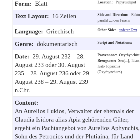
Form:
Blatt
Location:
Papyrusdepot
Text Layout:
16 Zeilen
Side and Direction:
Rekto
parallel zu den Fasern
Language:
Griechisch
Other Side:
anderer Text
Genre:
dokumentarisch
Script and Notations:
Date:
29. August 232 – 28.
Provenance:
Oxyrhynchite
Bezugsorte:
Sen[...], Talao,
August 233 oder 30. August
Kato Toparchia
235 – 28. August 236 oder 29.
(Oxyrhynchites)
August 238 – 29. August 239
n.Chr.
Content:
An Aurelios Lukios, Verwalter der ehemals der
Claudia Isidora alias Apia gehörenden Güter,
ergeht ein Pachtangebot von Aurelios Aphynchis,
Sohn des Petronios und der Plutiaina, für Land