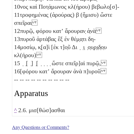
10
νος καὶ Ποτ̣άμωνος κλ(ήρου) βεβωλο̣[σ]-
11
τροφημένας (ἀρούρας)
β
(ἥμισυ)
ὥστε
σπεῖραι
12
πυρῷ, φόρου κατʼ ἄρουραν̣ ἀ̣νὰ
13
πυροῦ ἀρτάβας ἓξ
ἐν θέμ̣α̣τι δη-
14
μοσίῳ, κ̣[α]ὶ [ἐκ τ]ο̣ῦ Δι ̣ ̣ι̣ ̣ο̣υ̣ρ̣ι̣δ̣ο̣υ
κλ(ήρου)
15
̣ ̣[ ̣] ̣[ ̣ ̣ ̣ ̣ ὥστε σπεῖρ]αὶ πυρῷ,
16
[φόρου κατʼ ἄρουραν ἀνὰ π]υροῦ
-- -- -- -- -- -- -- -- -- --
Apparatus
^
2.6. μισ[θώσ]ασθαι
Any Questions or Comments?