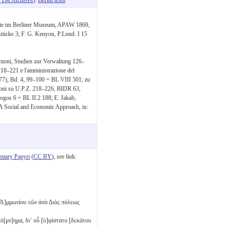
nte im Berliner Museum, APAW 1869,
stücke 3; F. G. Kenyon, P.Lond. I 15
Armoni, Studien zur Verwaltung 126–
218–221 e l'amministrazione del
977), Bd. 4, 99–100 = BL VIII 501; zu
ioni su U.P.Z. 218–226, BIDR 63,
gos 6 = BL II.2 188; E. Jakab,
A Social and Economic Approach, in:
tary Papyri
(
CC BY
), see link:
ῦ Ἀ]μμωνίου τῶν ἀπὸ Διὸς πόλεως
ό[μν]ημα, διʼ οὗ [ὑ]φίστατο [δεκάτου