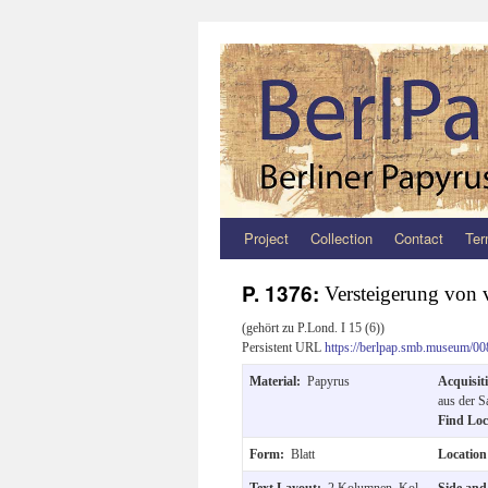
Project
Collection
Contact
Ter
Zum
Inhalt
P. 1376:
Versteigerung von 
springen
(gehört zu P.Lond. I 15 (6))
Persistent URL
https://berlpap.smb.museum/00
Material:
Papyrus
Acquisit
aus der S
Find Lo
Form:
Blatt
Locatio
Text Layout:
2 Kolumnen, Kol.
Side and