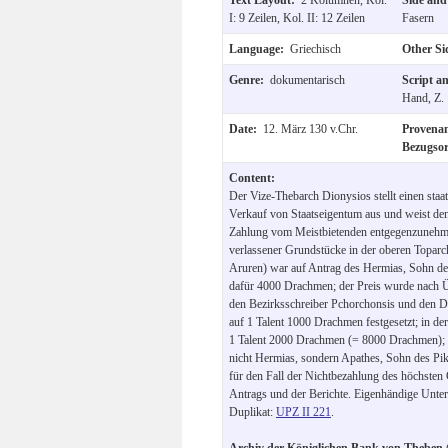
I: 9 Zeilen, Kol. II: 12 Zeilen
Fasern
Language:
Griechisch
Other S
Genre:
dokumentarisch
Script a
Hand, Z.
Date:
12. März 130 v.Chr.
Provena
Bezugso
Content:
Der Vize-Thebarch Dionysios stellt einen staa
Verkauf von Staatseigentum aus und weist den
Zahlung vom Meistbietenden entgegenzunehme
verlassener Grundstücke in der oberen Toparc
Aruren) war auf Antrag des Hermias, Sohn de
dafür 4000 Drachmen; der Preis wurde nach 
den Bezirksschreiber Pchorchonsis und den D
auf 1 Talent 1000 Drachmen festgesetzt; in de
1 Talent 2000 Drachmen (= 8000 Drachmen); 
nicht Hermias, sondern Apathes, Sohn des Piko
für den Fall der Nichtbezahlung des höchsten
Antrags und der Berichte. Eigenhändige Unter
Duplikat:
UPZ II 221
.
Archiv der Königlichen Bank von Theben