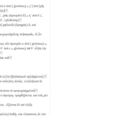
ῶν)
κ
ἀνὰ
ζ
χ(οινίκος)
𐅵
γ´
] ἀπὸ [γῆς
 ε[ἰς]
´
, μιᾶς (ἀρουρῶν)
δ
]
𐅵
η´
ἀνὰ
δ
ϛ´
,
δ´
, ἐγδοθείσης
αι] χα(λκοῦ) (δραχμὰς)
Δ
, καὶ
κεχωρισ]μέ[νης ἀν]αφορᾶς, ἐξ ὧν
ο̣υ̣ς̣ τῶν ἀρουρῶν
κ
ἀνὰ
ζ
χ(οίνικος)
𐅵
δ´
ἀνὰ
ε
𐅵
χ(οίνικος)
𐅷
δ´
εἶν]α̣ι̣ τὴν
ν]
τασ̣ίας καὶ
̣ἱ̣ [ἐκ] β[α]σ̣ι̣λ̣ι̣κ̣ο̣ῦ πρ[ι]άμ[ενοι],
ὶ οὐδε]νὸς ἁπλῶς. τελέ[σ]ουσι δὲ
ὴ πλείονα τὰ προγεγρα(μμένα)
τι ἀφεύρηι, πραχθή]σεται, καὶ τοῖς μὲν
δέκα
, ἐξ]έσται δὲ καὶ τ[οῖ]ς
αλλὸς] δοθῆι, οὐκ ἐλάσσονος δὲ τῶν