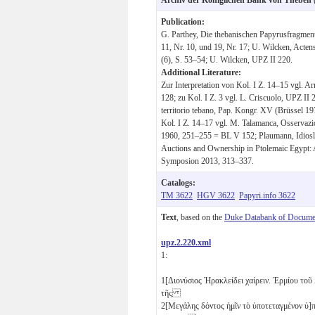
Publication:
G. Parthey, Die thebanischen Papyrusfragme
11, Nr. 10, und 19, Nr. 17; U. Wilcken, Acten
(6), S. 53–54; U. Wilcken, UPZ II 220.
Additional Literature:
Zur Interpretation von Kol. I Z. 14–15 vgl. 
128; zu Kol. I Z. 3 vgl. L. Criscuolo, UPZ II 
territorio tebano, Pap. Kongr. XV (Brüssel 1
Kol. I Z. 14–17 vgl. M. Talamanca, Osservaz
1960, 251–255 = BL V 152; Plaumann, Idioslo
Auctions and Ownership in Ptolemaic Egypt: 
Symposion 2013, 313–337.
Catalogs:
TM 3622
HGV 3622
Papyri.info 3622
Text
, based on the
Duke Databank of Documen
upz.2.220.xml
1:
1
[Διονύσιος Ἡρακλείδει χαίρειν. Ἑρμίου το
τῆς
2
[Μεγάλης δόντος ἡμῖν τὸ ὑποτεταγμένον ὑ]π