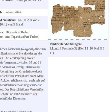
ide:
unbeschriftet
nd Notations:
Kol. II, Z. 9 von 2.
 10–12 von 3. Hand.
nce:
Diospolis = Theben
rte:
Ano Toparchia (Peri Thebas)
Publizierte Abbildungen:
P.Lond. I, Facsimile 32 (Kol. I 1–10, Kol. II 1–
tlichen Zahlschein (διαγραφή) für einen
11)
 Bankvorsteher Herakleides an, die
n. Die Versteigerung zweier
hie (insgesamt zwischen 10 und 11
s Ammonios, erfolgt. Hermias bot
Überprüfung der Grundstücke durch
orfschreiber Petenphotes am 9. März
r Auktion erhöhte er sich nochmals auf
Meistbietender war möglicherweise
s. Der Text schließt mit Vorschriften
 Gebots und mit Abschriften des
schrift des Dionysios.
(
TM Archives
):
Berlin texts