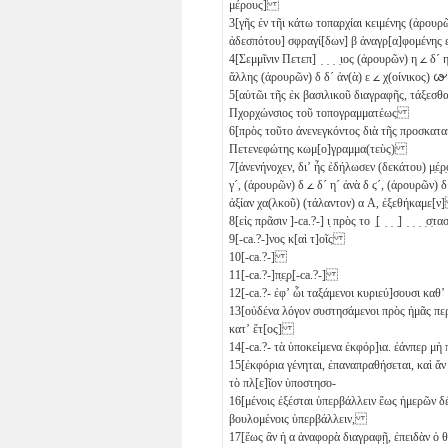
μέρους]
3
[γῆς ἐν τῆι κάτω τοπαρχίαι κειμένης (ἀρουρ
ἀδεσπότου] σφραγί[δων]
β
ἀναγρ[α]φομένης
4
[Σεμμῖνιν Πετεπ] ̣ ̣ ̣ ̣ιος (ἀρουρῶν)
η
𐅵
δ´
η
ἄλλης (ἀρουρῶν)
δ
δ´
ἀν(ὰ)
ε
𐅵
χ(οίνικος)
𐅷
5
[αὑτῶι τῆς ἐκ βασιλικοῦ διαγραφῆς, τάξεσθ
Πχορχώνσιος τοῦ τοπογραμματέως
6
[πρὸς τοῦτο ἀνενεγκόντος διὰ τῆς προσκατα
Πετενεφώτης κωμ[ο]γραμμα(τεὺς)
7
[ἀνενήνοχεν, διʼ ἧς ἐδήλωσεν (δεκάτου) μ̣έ̣ρ̣
γ´
, (ἀρουρῶν)
δ
𐅵
δ´
η´
ἀνὰ
δ
ϛ´
, (ἀρουρῶν)
δ
ἀξίαν χα(λκοῦ) (τάλαντον)
α
Α
, ἐξεθήκαμε[
8
[εἰς πρᾶσιν ]-ca.?-]
ι̣
πρὸς το ̣[ ̣ ̣ ̣] ̣ ̣ ̣ ̣σ̣
9
[-ca.?-]νος κ[αὶ τ]οῖς
10
[-ca.?-]
11
[-ca.?-]π̣ε̣ρ̣[-ca.?-]
12
[-ca.?- ἐφʼ ὧι ταξάμενοι κυριεύ]σουσι καθʼ ἃ ο
13
[οὐδένα λόγον συστησάμενοι πρὸς ἡμᾶς περ
κατʼ ἔτ[ος]
14
[-ca.?- τὰ ὑποκείμενα ἐκφόρ]ια. ἐάνπερ μ
15
[ἐκφόρια γένηται, ἐπαναπραθήσεται, καὶ ἄν 
τὸ πλ[ε]ῖον ὑποστησο-
16
[μένοις ἐξέσται ὑπερβάλλειν ἕως ἡμερῶν 
βουλομένοις ὑπερβάλλειν,
17
[ἕως ἂν ἡ
α
ἀναφορὰ διαγραφῇ, ἐπειδὰν ὁ θ