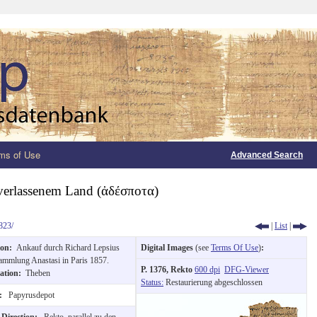
ms of Use
Advanced Search
verlassenem Land (ἀδέσποτα)
823/
|
List
|
ion:
Ankauf durch Richard Lepsius
Digital Images
(see
Terms Of Use
)
:
ammlung Anastasi in Paris 1857.
P. 1376, Rekto
600 dpi
DFG-Viewer
cation:
Theben
Status:
Restaurierung abgeschlossen
n:
Papyrusdepot
 Direction:
Rekto, parallel zu den