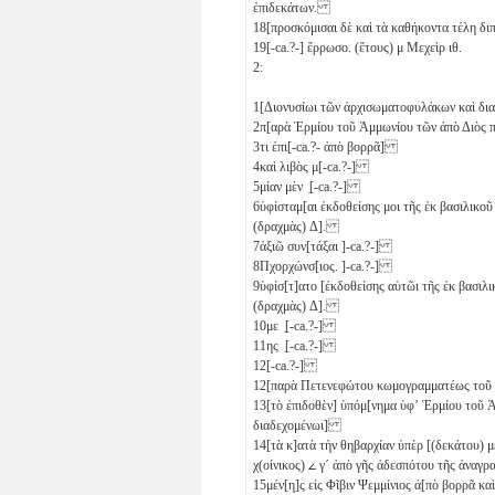
ἐπιδεκάτων.
18
[προσκόμισαι δὲ καὶ τὰ καθήκοντα τέλη δι
19
[-ca.?-] ἔρρωσο. (ἔτους)
μ
Μεχεὶρ
ιθ
.
2:
1
[Διονυσίωι τῶν ἀρχισωματοφυλάκων καὶ δι
2
π[αρὰ Ἑρμίου τοῦ Ἀμμωνίου τῶν ἀπὸ Διὸς 
3
τι ἐπι[-ca.?- ἀπὸ βορρᾶ]
4
καὶ λιβὸς μ[-ca.?-]
5
μίαν μὲν ̣[-ca.?-]
6
ὑφίσταμ[αι ἐκδοθείσης μοι τῆς ἐκ βασιλικοῦ
(δραχμὰς)
Δ
].
7
ἀξιῶ συν[τάξαι ]-ca.?-]
8
Πχορχώνσ[ιος. ]-ca.?-]
9
ὑφίσ[τ]ατο [ἐκδοθείσης αὑτῶι τῆς ἐκ βασιλ
(δραχμὰς)
Δ
].
10
με ̣[-ca.?-]
11
ης ̣[-ca.?-]
12
[-ca.?-]
12
[παρὰ Πετενεφώτου κωμογραμματέως τοῦ
13
[τὸ ἐπιδοθὲν] ὑπόμ[νημα ὑφʼ Ἑρμίου τοῦ 
διαδεχομένωι]
14
[τὰ κ]ατὰ τὴν θηβαρχίαν ὑπὲρ [(δεκάτου) 
χ(οίνικος)
𐅵
γ´
ἀπὸ γῆς ἀδεσπότου τῆς ἀναγρ
15
μέν[η]ς εἰς Φῖβιν Ψεμμίνιος ἀ[πὸ βορρᾶ κα