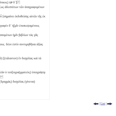
ίνικος)
𐅷
δ´
]
ί[ως ἀδεσπότων τῶν ἀναγραφομένων
 οὗ [σημαίνει ἐκδοθείσης αὑτῶι τῆς ἐκ
ιγραφὲν δʼ ἡ[μῖν ἐπισκεψαμένους
σσομένων ἡμῖν βιβλίων τὰς γᾶς
υς. δέον ἐστὶν συντιμηθῆναι ἀξίας
ῦ) [(τάλαντον) ἓν
δισχιλίας
καὶ τὰ
ἐὰν ὁ τοπ[ογρα(μματεὺς) ὑπογράψηι
ας]
(δραχμὰς) δισχιλίας (γίνεται)
|
List
|