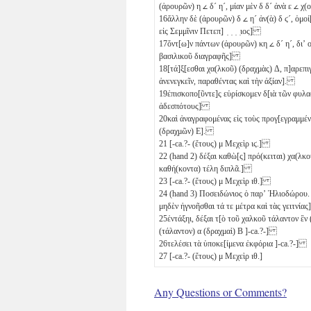
(ἀρουρῶν)
η
𐅵
δ´
η´
, μίαν μὲν
δ
δ´
ἀνὰ
ε
𐅵
χ(ο
16
ἄλλην δὲ (ἀρουρῶν)
δ
𐅵
η´
ἀν(ὰ)
δ
ϛ´
, ὁμο
εἰς Σεμμῖνιν Πετεπ] ̣ ̣ ̣ ̣ιος]
17
ὄντ[ω]ν πάντων (ἀρουρῶν)
κη
𐅵
δ´
η´
, διʼ
βασιλικοῦ διαγραφῆς]
18
[τά]ξ[εσθαι χα(λκοῦ) (δραχμὰς)
Δ
, π]αρεπ
ἀνενεγκεῖν, παραθέντας καὶ τὴν ἀξίαν].
19
ἐπισκοπο[ῦντε]ς εὑρίσκομεν δ[ιὰ τῶν φυλα
ἀδεσπότους]
20
καὶ ἀναγραφομένας εἰς τοὺς προγ[εγραμμένο
(δραχμῶν)
Ε
].
21
[-ca.?- (ἔτους)
μ
Μεχεὶρ
ιϛ
.]
22
(hand 2) δέξαι καθὼ[ς] πρό(κειται) χα(λκο
καθή(κοντα) τέλη διπλᾶ.]
23
[-ca.?- (ἔτους)
μ
Μεχεὶρ
ιθ
.]
24
(hand 3) Ποσειδώνιος ὁ παρʼ Ἡλιοδώρου. 
μηδὲν ἠγνοῆσθαι τά τε μέτρα καὶ τὰς γειτνί
25
ἐντάξηι, δέξαι τ[ὸ τοῦ χαλκοῦ τάλαντον ἓν
(τάλαντον)
α
(δραχμαὶ)
Β
]-ca.?-]
26
τελέσει τὰ ὑποκε[ίμενα ἐκφόρια ]-ca.?-]
27
[-ca.?- (ἔτους)
μ
Μεχεὶρ
ιθ
.]
Any Questions or Comments?