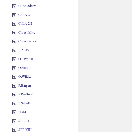
C.Ptol.Sklav. II
ChLA X
ChLA XI
Chrest.Mitt.
Chrest.Wilck.
Jur.Pap.
O.Taxes II
O.Varia
O.Wilck.
P.Bingen
P.Poethke
P.Scholl
PGM
SPP III
SPP VIII