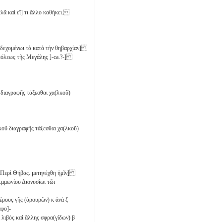
πλᾶ καὶ εἴ] τι ἄλλο καθήκει.
αδεχομένωι τὰ κατὰ τὴν θηβαρχίαν]
πόλεως τῆς Μεγάλης ]-ca.?-]
 διαγραφῆς τάξεσθαι χα(λκοῦ)
ικοῦ διαγραφῆς τάξεσθαι χα(λκοῦ)
 Περὶ Θήβας. μετηνέχθη ἡμῖν]
Ἀμμωνίου Διονυσίωι τῶι
μέρους γῆς (ἀρουρῶν)
κ
ἀνὰ
ζ
αφο]-
ὶ λιβὸς καὶ ἄλλης σφρα(γίδων)
β