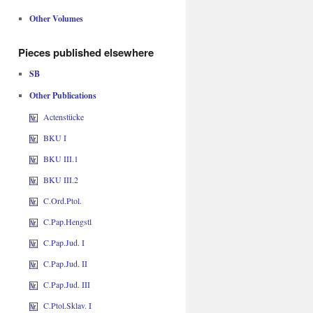
Other Volumes
Pieces published elsewhere
SB
Other Publications
Actenstücke
BKU I
BKU III.1
BKU III.2
C.Ord.Ptol.
C.Pap.Hengstl
C.Pap.Jud. I
C.Pap.Jud. II
C.Pap.Jud. III
C.Ptol.Sklav. I