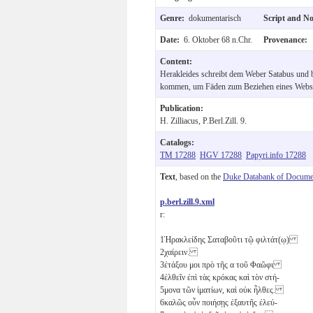
Genre:
dokumentarisch
Script and N
Date:
6. Oktober 68 n.Chr.
Provenance:
Content:
Herakleides schreibt dem Weber Satabus und bi
kommen, um Fäden zum Beziehen eines Webst
Publication:
H. Zilliacus, P.Berl.Zill. 9.
Catalogs:
TM 17288
HGV 17288
Papyri.info 17288
Text
, based on the
Duke Databank of Documen
p.berl.zill.9.xml
r:
1
Ἡρακλείδης Σαταβοῦτι τῷ φιλτάτ(ῳ)
2
χαίρειν.
3
ἐτάξου μοι πρὸ τῆς
α
τοῦ Φαῶφι
4
ἐλθεῖν ἐπὶ τὰς κρόκας καὶ τὸν στή-
5
μονα τῶν ἱματίων, καὶ οὐκ ἦλθες.
6
καλῶς οὖν ποιήσῃς ἐξαυτῆς ἐλεύ-