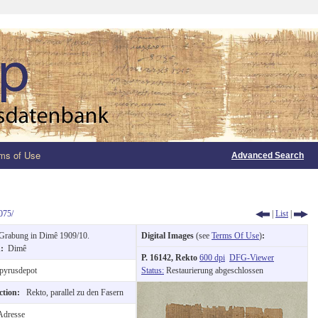
ms of Use
Advanced Search
075/
|
List
|
Grabung in Dimê 1909/10.
Digital Images
(see
Terms Of Use
)
:
n:
Dimê
P. 16142, Rekto
600 dpi
DFG-Viewer
pyrusdepot
Status:
Restaurierung abgeschlossen
ection:
Rekto, parallel zu den Fasern
dresse