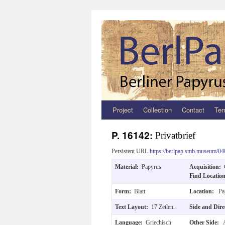
Project
Collection
Contact
Ter
Zum
Inhalt
P. 16142:
Privatbrief
springen
Persistent URL
https://berlpap.smb.museum/04
Material:
Papyrus
Acquisition:
Find Locatio
Form:
Blatt
Location:
Pa
Text Layout:
17 Zeilen.
Side and Dir
Language:
Griechisch
Other Side:
A