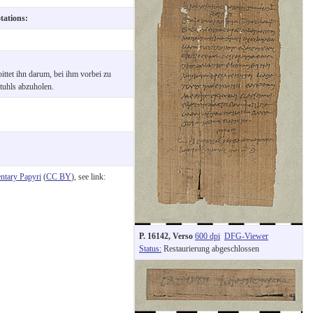
otations:
ttet ihn darum, bei ihm vorbei zu
uhls abzuholen.
tary Papyri
(
CC BY
), see link:
P. 16142, Verso
600 dpi
DFG-Viewer
Status:
Restaurierung abgeschlossen