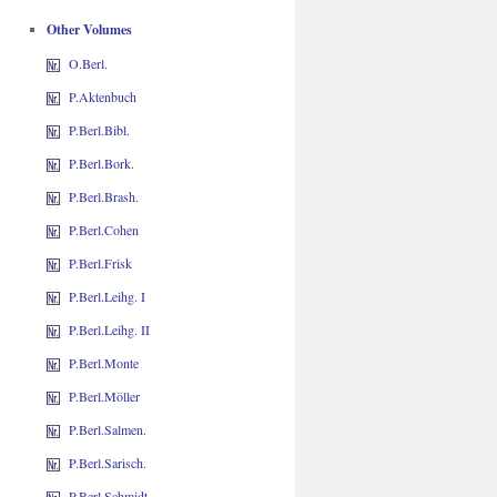
Other Volumes
O.Berl.
P.Aktenbuch
P.Berl.Bibl.
P.Berl.Bork.
P.Berl.Brash.
P.Berl.Cohen
P.Berl.Frisk
P.Berl.Leihg. I
P.Berl.Leihg. II
P.Berl.Monte
P.Berl.Möller
P.Berl.Salmen.
P.Berl.Sarisch.
P.Berl.Schmidt