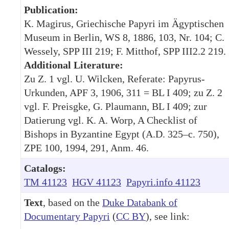
Publication:
K. Magirus, Griechische Papyri im Ägyptischen
Museum in Berlin, WS 8, 1886, 103, Nr. 104; C.
Wessely, SPP III 219; F. Mitthof, SPP III2.2 219.
Additional Literature:
Zu Z. 1 vgl. U. Wilcken, Referate: Papyrus-
Urkunden, APF 3, 1906, 311 = BL I 409; zu Z. 2
vgl. F. Preisgke, G. Plaumann, BL I 409; zur
Datierung vgl. K. A. Worp, A Checklist of
Bishops in Byzantine Egypt (A.D. 325–c. 750),
ZPE 100, 1994, 291, Anm. 46.
Catalogs:
TM 41123
HGV 41123
Papyri.info 41123
Text
, based on the
Duke Databank of
Documentary Papyri
(
CC BY
), see link: