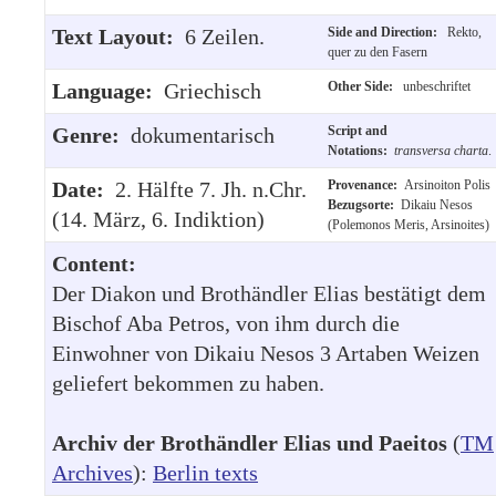
Text Layout:
6 Zeilen.
Side and Direction:
Rekto,
quer zu den Fasern
Language:
Griechisch
Other Side:
unbeschriftet
Genre:
dokumentarisch
Script and
Notations:
transversa charta
.
Date:
2. Hälfte 7. Jh. n.Chr.
Provenance:
Arsinoiton Polis
Bezugsorte:
Dikaiu Nesos
(14. März, 6. Indiktion)
(Polemonos Meris, Arsinoites)
Content:
Der Diakon und Brothändler Elias bestätigt dem
Bischof Aba Petros, von ihm durch die
Einwohner von Dikaiu Nesos 3 Artaben Weizen
geliefert bekommen zu haben.
Archiv der Brothändler Elias und Paeitos
(
TM
Archives
):
Berlin texts