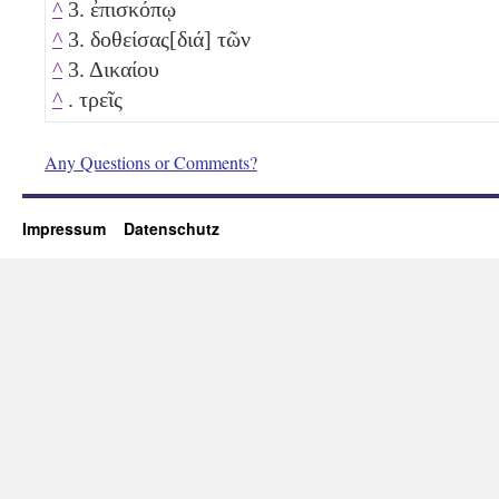
^
3. ἐπισκόπῳ
^
3. δοθείσας[διά] τῶν
^
3. Δικαίου
^
. τρεῖς
Any Questions or Comments?
Impressum
Datenschutz