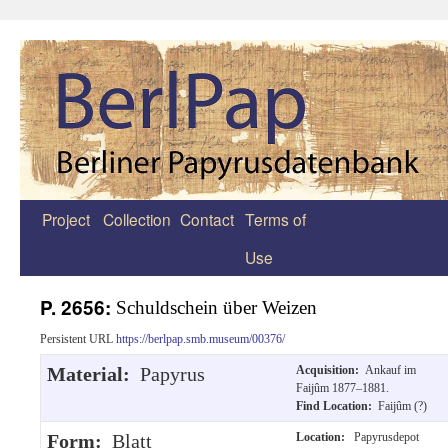
Project
Collection
Contact
Terms of
Zum
Use
Inhalt
springen
P. 2656:
Schuldschein über Weizen
Persistent URL
https://berlpap.smb.museum/00376/
Material:
Papyrus
Acquisition:
Ankauf im
Faijûm 1877–1881.
Find Location:
Faijûm (?)
Form:
Blatt
Location:
Papyrusdepot