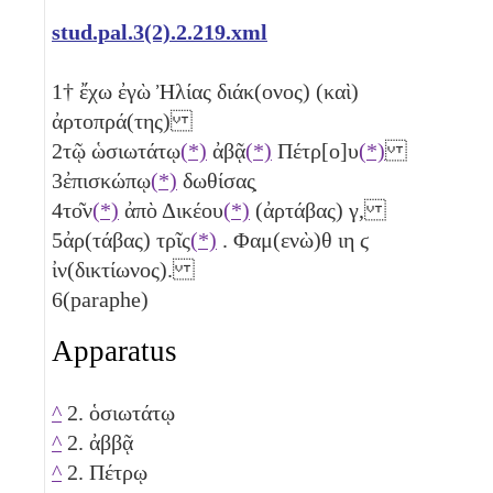
stud.pal.3(2).2.219.xml
1
† ἔχω ἐγὼ Ἠλίας διάκ(ονος) (καὶ)
ἀρτοπρά(της)
2
τῷ ὡσιωτάτῳ
(*)
ἀβᾷ
(*)
Πέτρ[ο]υ
(*)
3
ἐπισκώπῳ
(*)
δωθίσας̣
4
το͂ν
(*)
ἀπὸ Δικέου
(*)
(ἀρτάβας)
γ
,
5
ἀρ(τάβας)
τρῖς
(*)
. Φαμ(ενὼ)θ
ιη
ϛ
ἰν(δικτίωνος).
6
(paraphe)
Apparatus
^
2. ὁσιωτάτῳ
^
2. ἀββᾷ
^
2. Πέτρῳ