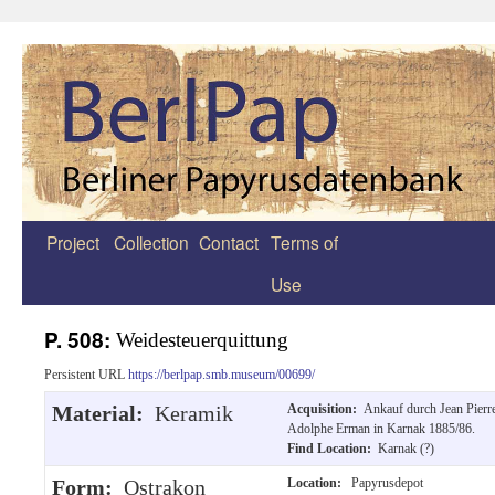
Project
Collection
Contact
Terms of
Zum
Use
Inhalt
springen
P. 508:
Weidesteuerquittung
Persistent URL
https://berlpap.smb.museum/00699/
Material:
Keramik
Acquisition:
Ankauf durch Jean Pierr
Adolphe Erman in Karnak 1885/86.
Find Location:
Karnak (?)
Form:
Ostrakon
Location:
Papyrusdepot