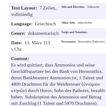
Text Layout:
7 Zeilen,
Side and Direction:
Außenseite
vollständig
Language:
Griechisch
Other Side:
unbeschriftet
Genre:
dokumentarisch
Script and Notations:
Date:
13. März 113
Provenance:
Hermonthis (Pathyrites)
v.Chr.
Content:
Es wird quittiert, dass Ammonios und seine
Geschäftspartner bei der Bank von Hermonthis,
deren Bankbeamter Ammonios ist, 1 Talent und
4809 Drachmen für die Weidesteuer (ἐννόμιον
κτηνῶν) durch Horos, Sohn des Pathotes, bezahlt
haben. Subskription des Ammonios und Betrag
mit Zuschlag (1 Talent und 5970 Drachmen).