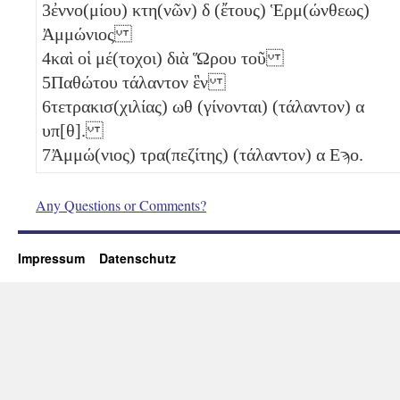
3
ἐννο(μίου) κτη(νῶν)
δ
(ἔτους) Ἑρμ(ώνθεως)
Ἀμμώνιος
4
καὶ οἱ μέ(τοχοι) διὰ Ὥρου τοῦ
5
Παθώτου τάλαντον ἓν
6
τετρακισ(χιλίας)
ωθ
(γίνονται) (τάλαντον)
α
υπ[θ]
.
7
Ἀμμώ(νιος) τρα(πεζίτης) (τάλαντον)
α
Εϡο
.
Any Questions or Comments?
Impressum
Datenschutz