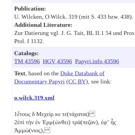
Publication:
U. Wilcken, O.Wilck. 319 (mit S. 433 bzw. 438).
Additional Literature:
Zur Datierung vgl. J. G. Tait, BL II.1 54 und Pros
Ptol. I 1132.
Catalogs:
TM 43596
HGV 43596
Papyri.info 43596
Text
, based on the
Duke Databank of
Documentary Papyri
(
CC BY
), see link:
o.wilck.319.xml
1
ἔτους
δ
Μεχεὶρ
κε
τε(τάχαται)
2
ἐπὶ τὴν ἐν Ἑρμ(ώνθει) τρά(πεζαν), ἐφʼ ἧς
Ἀμμώ(νιος),