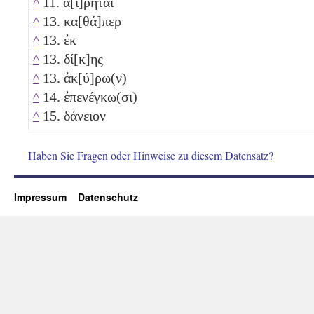
^
11. α[ἱ]ρῆται
^
13. κα[θά]περ
^
13. ἐκ
^
13. δί[κ]ης
^
13. ἀκ[ύ]ρω(ν)
^
14. ἐπενέγκω(σι)
^
15. δάνειον
Haben Sie Fragen oder Hinweise zu diesem Datensatz?
Impressum
Datenschutz