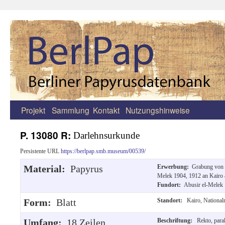
Projekt
Sammlung
Kontakt
Nutzungshinweise
Zum
Inhalt
P. 13080 R:
Darlehnsurkunde
springen
Persistente URL
https://berlpap.smb.museum/00539/
Material:
Papyrus
Erwerbung:
Grabung von 
Melek 1904, 1912 an Kairo
Fundort:
Abusir el-Melek
Form:
Blatt
Standort:
Kairo, Nationa
Umfang:
18 Zeilen.
Beschriftung:
Rekto, paral