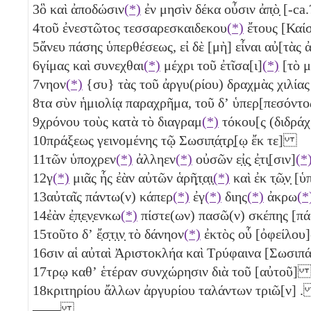
3
ὃ καὶ ἀποδώσιν
(*)
ἐν μησὶν δέκα
οὖσιν ἀπ̣ὸ̣ [-c
4
τοῦ ἐνεστῶτος τεσσαρεσκαιδεκου
(*)
ἔτους [Κα
5
ἄνευ πάσης ὑπερθέσεως, εἰ δὲ [μὴ] εἶναι αὐ[τὰς 
6
γίμας καὶ συνεχθαι
(*)
μέχρι τοῦ ἐτῖσα[ι]
(*)
[τὸ μ
7
νηον
(*)
{συ} τὰς τοῦ ἀργυ(ρίου) δραχμὰς χιλίας
8
τα
σὺν ἡμιολίᾳ παραχρῆμα, τοῦ δʼ ὑπερ[πεσόν
9
χρόνου τοὺς κατὰ τὸ διαγραμ
(*)
τόκου[ς (διδρά
10
πράξεως γεινομένης τῷ Σωσιπ̣ά̣τ̣ρ̣[ῳ ἔκ τε]
11
τῶν ὑποχρεν
(*)
ἀλληεν
(*)
οὐσῶν ε̣ἰ̣ς̣ ἐ̣τι̣[σιν]
(*
12
γ
(*)
μιᾶς
ἧς ἐὰν αὐτῶν ἁρῆ̣τ̣α̣ι̣
(*)
καὶ ἐκ τ̣ῶ̣ν̣
13
αὐταῖς πάντω(ν) κάπερ
(*)
ἐγ
(*)
διης
(*)
ἀκρω
(*
14
ἐὰν ἐ̣π̣ε̣ν̣ενκω
(*)
πίστε(ων) πασῶ(ν) σκέπης [
15
τοῦτο δʼ ἔ̣σ̣τ̣ι̣ν̣ τὸ δάνηον
(*)
ἐκτὸς οὗ [ὀφείλου]
16
σιν αἱ αὐταὶ Ἀριστοκλήα καὶ Τρύφαινα [Σωσιπά
17
τρῳ καθʼ ἑτέραν συνχώρησιν διὰ τοῦ [αὐτοῦ
18
κριτηρίου ἄλλων ἀργυρίου ταλάντων τριῶ[ν]
——