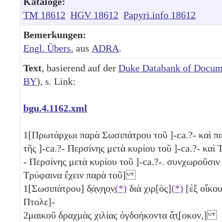
Kataloge:
TM 18612
HGV 18612
Papyri.info 18612
Bemerkungen:
Engl. Übers.
aus
ADRA
.
Text
, basierend auf der
Duke Databank of Docum
BY
), s. Link:
bgu.4.1162.xml
1
[Πρωτάρχωι παρὰ Σωσιπάτρου τοῦ ]-ca.?- καὶ 
τῆς ]-ca.?- Περσίνης μετὰ κυρίου τοῦ ]-ca.?- καὶ 
- Περσίνης μετὰ κυρίου τοῦ ]-ca.?-. συνχωροῦσιν
Τρύφαινα ἔχειν παρὰ τοῦ]
1
[Σωσιπάτρου] δ̣ά̣ν̣η̣ο̣ν̣
(*)
διὰ χιρ[ὸς]
(*)
[ἐξ οἴκου
Πτολε]-
2
μαικοῦ δραχμὰς χιλίας ὀγδοήκοντα
ἄ̣τ̣[οκον,]