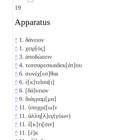
19
Apparatus
^
1. δάνειον
^
1. χειρ[ὸς]
^
3. ἀποδώσειν
^
4. τεσσαρεσκαιδεκ[άτ]ου
^
6. συνέχ[εσ]θαι
^
6. ἐ[κ]τεῖσα[ι]
^
6. [δά]νειον
^
9. διάγραμ[μα]
^
11. ὑποχρέ[ω]ν
^
11. ἀλλη[λ]εγ(γύων)
^
11. ἔ[κ]τι[σιν]
^
11. [ἐ]κ