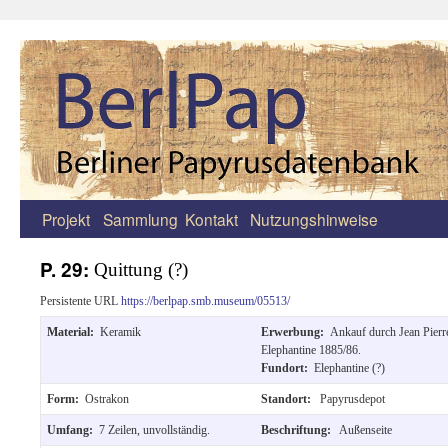
Projekt
Sammlung
Kontakt
Nutzungshinweise
Zum
Inhalt
P. 29:
Quittung (?)
springen
Persistente URL
https://berlpap.smb.museum/05513/
Material:
Keramik
Erwerbung:
Ankauf durch Jean Pierr
Elephantine 1885/86.
Fundort:
Elephantine (?)
Form:
Ostrakon
Standort:
Papyrusdepot
Umfang:
7 Zeilen, unvollständig.
Beschriftung:
Außenseite