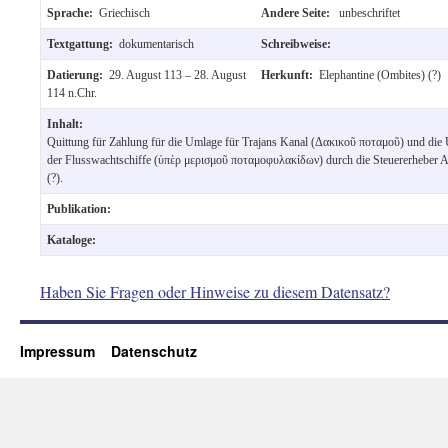
Sprache:
Griechisch
Andere Seite:
unbeschriftet
Textgattung:
dokumentarisch
Schreibweise:
Datierung:
29. August 113 – 28. August
Herkunft:
Elephantine (Ombites) (?)
114 n.Chr.
Inhalt:
Quittung für Zahlung für die Umlage für Trajans Kanal (Δακικοῦ ποταμοῦ) und die 
der Flusswachtschiffe (ὑπὲρ μερισμοῦ ποταμοφυλακίδων) durch die Steuererheber
(?).
Publikation:
Kataloge:
Haben Sie Fragen oder Hinweise zu diesem Datensatz?
Impressum
Datenschutz