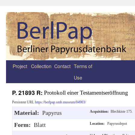
Project
Collection
Contact
Terms of
Zum
Use
Inhalt
springen
P. 21893 R:
Protokoll einer Testamentseröffnung
Persistent URL
https://berlpap.smb.museum/04903/
Material:
Papyrus
Acquisition:
Blechkiste 175.
Form:
Blatt
Location:
Papyrusdepot