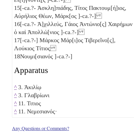
15
[-ca.?- Ἀσκλη]πιάδης, Τίτος Πακτουμ[ή]ιος,
Αὐρήλιος Θέων, Μάρκ[ος ]-ca.?-]
16
[-ca.?- Ἀ]χιλλεύς, Γάιος Ἀντώνιο[ς] Χαιρήμων
ὁ καὶ Ἀπολλώ[νιος ]-ca.?-]
17
[-ca.?-] Μάρκος Μάρ[ι]ος Τιβερεῖνο[ς],
Λούκιος Τίτιος
18
Νουμι[σιανός ]-ca.?-]
Apparatus
^
3. Ἀκιλίῳ
^
3. Γλαβρίωνι
^
11. Τιτιος
^
11. Νεμεσιανός·
Any Questions or Comments?