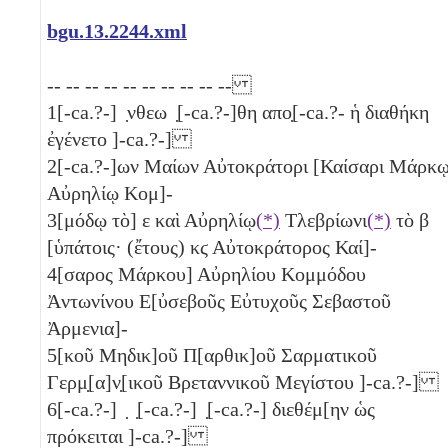
bgu.13.2244.xml
-- -- -- -- -- -- -- -- -- --
1
[-ca.?-] ̣νθεω ̣[-ca.?-]θη απο̣[-ca.?- ἡ διαθήκη
ἐγένετο ]-ca.?-]
2
[-ca.?-]ων Μαίων Αὐτοκράτορι [Καίσαρι Μάρκ
Αὐρηλίῳ Κομ]-
3
[μόδῳ τὸ]
ε
καὶ Αὐρηλίῳ
(*)
Τλεβρίωνι
(*)
τὸ
β
[ὑπάτοις· (ἔτους)
κϛ
Αὐτοκράτορος Καί]-
4
[σαρος Μάρκου] Αὐρηλίου Κομμόδου
Ἀντωνίνου Ε[ὐσεβοῦς Εὐτυχοῦς Σεβαστοῦ
Ἀρμενια]-
5
[κοῦ Μηδικ]οῦ Π[αρθικ]οῦ Σαρματικοῦ
Γερμ̣[α]ν̣[ικοῦ Βρεταννικοῦ Μεγίστου ]-ca.?-]
6
[-ca.?-] ̣ ̣[-ca.?-] ̣[-ca.?-] διεθέμ[ην ὡς
πρόκειται ]-ca.?-]