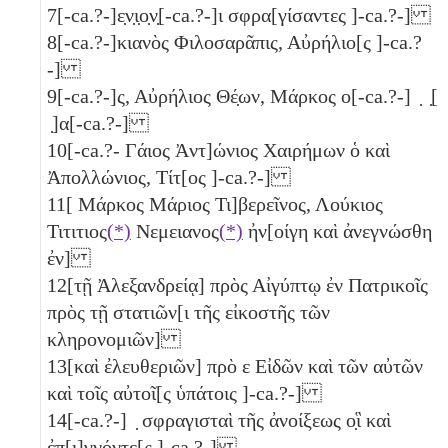
7
[-ca.?-]ε̣ν̣ι̣ο̣ν̣[-ca.?-]ι σφρα[γίσαντες ]-ca.?-]
8
[-ca.?-]κιανὸς Φιλοσαρᾶπις, Αὐρήλιο[ς ]-ca.?
-]
9
[-ca.?-]ς, Αὐρήλιος Θέ̣ων, Μάρκος ο[-ca.?-] ̣ ̣[
̣]α[-ca.?-]
10
[-ca.?- Γάιος Ἀντ]ώνιος Χαιρήμων ὁ καὶ
Ἀπολλώνιος, Τίτ[ος ]-ca.?-]
11
[ Μάρκος Μάριος Τι]βερεῖνος, Λούκιος
Τιτιτιος
(*)
Νεμειανος
(*)
ἠν[οίγη καὶ ἀνεγνώσθη
ἐν]
12
[τῇ Ἀλεξανδρείᾳ] πρὸς Αἰγύπτῳ ἐν Πατρικοῖς
πρὸς τῇ στατιῶν[ι τῆς εἰκοστῆς τῶν
κληρονομιῶν]
13
[καὶ ἐλευθεριῶν] πρὸ
ε
Εἰδῶν καὶ τῶν αὐτῶν
καὶ τοῖς αὐτοῖ[ς ὑπάτοις ]-ca.?-]
14
[-ca.?-] ̣ σφραγισταὶ τῆς ἀνοίξεως ο̣ἳ καὶ
ἐπ[ι]γνόντε̣[ς ]-ca.?-]