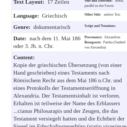
Text Layout:
17 Zeilen
Side and Direction:
Rekto,
parallel zu den Fasern
Language:
Griechisch
Other Side:
anderer Text
Genre:
dokumentarisch
Script and Notations:
Date:
nach dem 11. Mai 186
Provenance:
Alexandreia
Bezugsorte:
Patrika (Stadtteil
oder 3. Jh. n. Chr.
von Alexandria)
Content:
Kopie der griechischen Übersetzung (von einer
Hand geschrieben) eines Testaments nach
Römischem Recht aus dem Mai 186 n.Chr. und
eines Protokolls der Testamentseröffnung in
Alexandria. Der Testamentsinhalt ist verloren.
Erhalten ist teilweise der Name des Erblassers
...cianus Philosarapis und der Zeugen, die das
Testament versiegelt hatten und die Echtheit der
Siegel im Erbschaftssteuerbüro (statio vicesimae