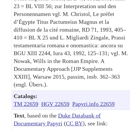
23 = BL VIII 56; zur Interpretation und den
Personennamen vgl. M. Christol, Le préfet
d’Égypte Titus Pactumeius Magnus et la
diffusion de la cité romaine, RD 71, 1993, 405–
410 = BL X 25 und L. Migliardi Zingale, Prassi
testamentaria romana e onomastica: ancora su
BGU XIII 2244, Iura 43, 1992, 125–131; vgl. M.
Nowak, Wills in the Roman Empire. A
Documentary Approach [JJP Supplements
XXIII], Warsaw 2015, passim, insb. 362–363
(engl. Übers.).
Catalogs:
TM 22659
HGV 22659
Papyri.info 22659
Text
, based on the
Duke Databank of
Documentary Papyri
(
CC BY
), see link: