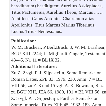
hereditatum) bestätigten: Aurelius Asklepiades,
Titus Pactumeius, Aurelius Theon, Marcus ..., ...
Achilleus, Gaius Antonius Chairemon alias
Apollonius, Titus Marcus Marius Tiberinus,
Lucius Titius Nemesianus.
Publication:
W. M. Brashear, P.Berl.Brash. 3; W. M. Brashear,
BGU XIII 2244; L. Migliardi Zingale, Testament
43–45, Nr. 11 = BL IX 32.
Additional Literature:
Zu Z. 2 vgl. P. J. Sijpesteijn, Some Remarks on
Roman Dates, ZPE 33, 1979, 230, Anm. 7 = BL
VIII 56, zu Z. 3 und 15 vgl. A. K. Bowman, Rez.
zu BGU XIII, JEA 66, 1980, 191 = BL VIII 56, z
Z. 5 vgl. P. J. Sijpesteijn, Further Remarks on
Some Imperial Titles, ZPE 45, 1982, 183, Anm.