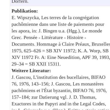
Dörfern.
Publikation:
E. Wipszycka, Les terres de la congrégation
pachômienne dans une liste de paiements pour
les apora, in: J. Bingen u.a. (Hgg.), Le monde
Grec. Pensée - Littérature - Histoire -
Documents. Hommage à Claire Préaux, Bruxelle
1975, 625–626 = SB XIV 11972; K. A. Worp, SB
XIV 11972 Fr. A: Eine Neuedition, APF 39, 1993
29–34 = SB XXII 15311.
Weitere Literatur:
J. Gascou, L'institution des bucellaires, BIFAO
76, 1976, 143–156; J. Gascou, Les monastères
pachômiens et l'État byzantin, BIFAO 76, 1976,
157–184; zur Datierung vgl. J. D. Thomas,
Exactores in the Papyri and in the Legal Codes,