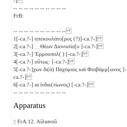
-]
-- -- -- -- -- -- -- -- -- --
FrB:
-- -- -- -- -- -- -- -- -- --
1
[-ca.?-] σ̣πεκουλάτο[ρος (?)]-ca.?-]
2
[-ca.?-] ̣ ̣ Θέων Διονυσίο[υ ]-ca.?-]
3
[-ca.?-] Ἑρμουπολ( ) [-ca.?-]
4
[-ca.?-] οὕτως· [-ca.?-]
5
[-ca.?-]χων δι(ὰ) Παχόμιος καὶ Φοιβάμμ[ωνος ]-
ca.?-]
6
[-ca.?-]
ια
ἰνδικ(τίωνος) [-ca.?-]
-- -- -- -- -- -- -- -- -- --
Apparatus
^
FrA.12. Αἰλιανοῦ