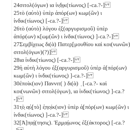
24
σιτολ(όγων)
ια
ἰν̣δ̣ι̣κ(τίωνος) [-ca.?-]
25
τὸ (αὐτὸ) ὑπὲρ ἀπόρ(ων) κωμ(ῶν)
ι
ἰνδικ(τίωνος) [-ca.?-]
26
τὸ (αὐτὸ) λόγου ἐ̣ξ(αργυρισμοῦ) ὑπὲρ
ἀπόρ(ων) κ[ωμ(ῶν)
ι
ἰνδικ(τίωνος) ]-ca.?-]
27
Σεμβίχεως δι(ὰ) Πατερ̣[μουθίου καὶ κοι(νωνῶν
σιτολ(όγων)(?)]
28
ια
ἰνδικ(τίωνος) [-ca.?-]
29
ἡ αὐτὴ λόγου ἐ̣ξ(αργυρισμοῦ) ὑπὲρ ἀ[πόρ(ων)
κωμ(ῶν)
ι
ἰνδικ(τίωνος) ]-ca.?-]
30
ἐποίκ(ιον) Παννιτ( ) δι(ὰ) ̣ [-ca.?- καὶ
κοι(νωνῶν) σιτολ(όγων),
ια
ἰνδικ(τίωνος) ]-ca.?
-]
31
τ̣ὸ̣ α̣ὐ̣[τὸ] ἐ̣π̣ο̣ίκ(ιον) ὑπὲρ ἀ̣[πόρ(ων) κωμ(ῶν)
ι
ἰνδικ(τίωνος) ]-ca.?-]
32
[Ἀ]π̣α̣ί̣(τησις). Ἑ̣ρ̣μ̣α̣ί̣ωνος ἐξ(άκτορος) [-ca.?