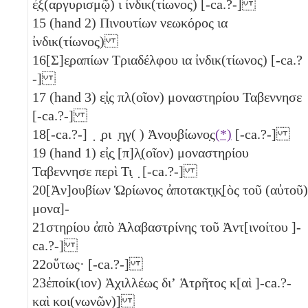
ἐ̣ξ(αργυρισμῷ)
ι
ἰνδικ(τίωνος) [-ca.?-]
15
(hand 2) Πινουτίων νεωκόρος
ια
ἰνδικ(τίωνος)
16
[Σ]ε̣ραπίων Τριαδέλφου
ια
ἰνδικ(τίωνος) [-ca.?
-]
17
(hand 3) ε̣ἰ̣ς πλ(οῖον) μοναστηρίου Ταβεννησε
[-ca.?-]
18
[-ca.?-] ̣ ̣ρι ̣η̣γ( ) Ἀνο̣υ̣βίωνο̣ς
(*)
[-ca.?-]
19
(hand 1) εἰ̣ς̣ [π]λ̣(οῖον) μοναστηρίου
Ταβεννησε περὶ Τι̣ ̣ [-ca.?-]
20
[Ἀν]ουβίων Ὡρίωνος ἀποτακτ̣ι̣κ̣[ὸς τοῦ (αὐτοῦ)
μονα]-
21
στηρίου ἀπὸ Ἀλαβαστρίνης τοῦ Ἀντ[ινοίτου ]-
ca.?-]
22
οὕτως· [-ca.?-]
23
ἐποίκ(ιον) Ἀχιλλέως διʼ Ἁτρῆτος κ[αὶ ]-ca.?-
καὶ κοι(νωνῶν)]