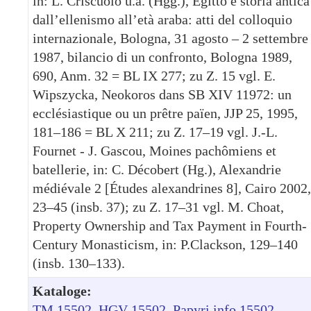
in: L. Criscuolo u.a. (Hgg.), Egitto e storia antica
dall’ellenismo all’età araba: atti del colloquio
internazionale, Bologna, 31 agosto – 2 settembre
1987, bilancio di un confronto, Bologna 1989,
690, Anm. 32 = BL IX 277; zu Z. 15 vgl. E.
Wipszycka, Neokoros dans SB XIV 11972: un
ecclésiastique ou un prêtre païen, JJP 25, 1995,
181–186 = BL X 211; zu Z. 17–19 vgl. J.-L.
Fournet - J. Gascou, Moines pachômiens et
batellerie, in: C. Décobert (Hg.), Alexandrie
médiévale 2 [Études alexandrines 8], Cairo 2002,
23–45 (insb. 37); zu Z. 17–31 vgl. M. Choat,
Property Ownership and Tax Payment in Fourth-
Century Monasticism, in: P.Clackson, 129–140
(insb. 130–133).
Kataloge:
TM 15502
HGV 15502
Papyri.info 15502