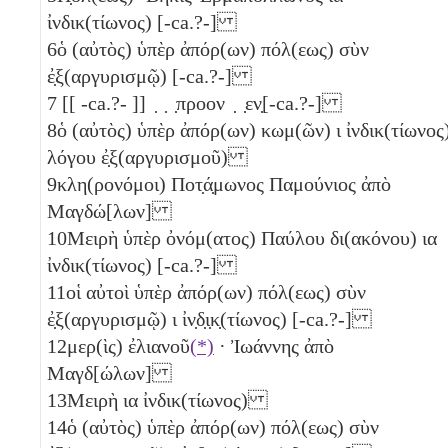
ἰνδικ(τίωνος) [-ca.?-]
6
ὁ (αὐτὸς) ὑπὲρ ἀπόρ(ων) πόλ(εως) σὺν
ἐ̣ξ(αργυρισμῷ) [-ca.?-]
7
[[ -ca.?- ]] ̣ ̣ ̣προον ̣ ̣εν̣[-ca.?-]
8
ὁ (αὐτὸς) ὑπὲρ ἀπόρ(ων) κωμ(ῶν)
ι
ἰνδικ(τίωνος
λόγου ἐ̣ξ(αργυρισμοῦ)
9
κλη(ρονόμοι) Ποτ̣ά̣μωνος Παμούνιος ἀπὸ
Μαγδώ[λων]
10
Μειρὴ ὑπὲρ ὀνόμ(ατος) Παύλου δι(ακόνου)
ια
ἰνδικ(τίωνος) [-ca.?-]
11
οἱ αὐτοὶ ὑπὲρ ἀπόρ(ων) πόλ(εως) σὺν
ἐ̣ξ(αργυρισμῷ)
ι
ἰν̣δ̣ι̣κ̣(τίωνος) [-ca.?-]
12
μερ(ὶς) ἐλιανοῦ
(*)
· Ἰωάννης ἀπὸ
Μαγδ[ώλων]
13
Μειρὴ
ια
ἰνδικ(τίωνος)
14
ὁ (αὐτὸς) ὑπὲρ ἀπόρ(ων) πόλ(εως) σὺν