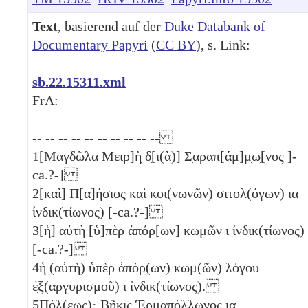
Text
, basierend auf der
Duke Databank of
Documentary Papyri
(
CC BY
), s. Link:
sb.22.15311.xml
FrA:
-- -- -- -- -- -- -- -- -- --
1
[Μαγδῶλα Μειρ]ὴ̣ δ̣[ι(ὰ)] Σ̣αραπ[άμ]μ̣ω̣[νος ]-
ca.?-]
2
[καὶ] Π[α]ήσιος καὶ κοι(νωνῶν) σιτολ(όγων)
ια
ἰνδικ(τίωνος) [-ca.?-]
3
[ἡ] αὐτὴ [ὑ]πὲρ ἀπόρ[ων] κωμῶν
ι
ἰνδικ(τίωνος)
[-ca.?-]
4
ἡ (αὐτὴ) ὑπὲρ ἀπόρ(ων) κωμ(ῶν) λόγου
ἐ̣ξ(αργυρισμοῦ)
ι
ἰνδικ(τίωνος).
5
Π̣όλ(εως)· Βῆκις Ἑρμαπόλλωνος
ια