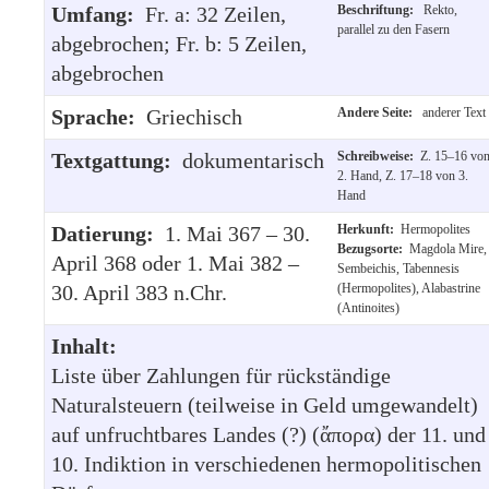
Umfang:
Fr. a: 32 Zeilen,
Beschriftung:
Rekto,
parallel zu den Fasern
abgebrochen; Fr. b: 5 Zeilen,
abgebrochen
Sprache:
Griechisch
Andere Seite:
anderer Text
Textgattung:
dokumentarisch
Schreibweise:
Z. 15–16 vo
2. Hand, Z. 17–18 von 3.
Hand
Datierung:
1. Mai 367 – 30.
Herkunft:
Hermopolites
Bezugsorte:
Magdola Mire,
April 368 oder 1. Mai 382 –
Sembeichis, Tabennesis
30. April 383 n.Chr.
(Hermopolites), Alabastrine
(Antinoites)
Inhalt:
Liste über Zahlungen für rückständige
Naturalsteuern (teilweise in Geld umgewandelt)
auf unfruchtbares Landes (?) (ἄπορα) der 11. und
10. Indiktion in verschiedenen hermopolitischen