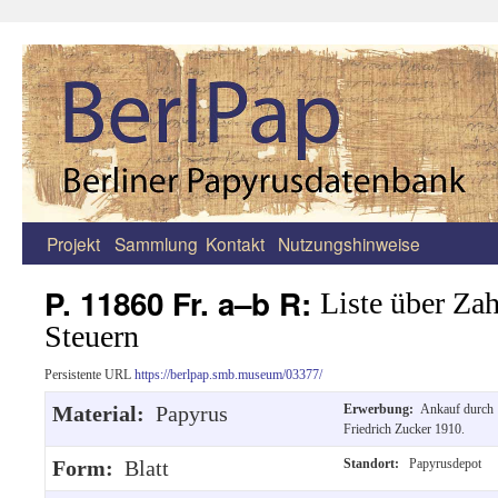
Projekt
Sammlung
Kontakt
Nutzungshinweise
Zum
Inhalt
P. 11860 Fr. a–b R:
Liste über Za
springen
Steuern
Persistente URL
https://berlpap.smb.museum/03377/
Material:
Papyrus
Erwerbung:
Ankauf durch
Friedrich Zucker 1910.
Form:
Blatt
Standort:
Papyrusdepot