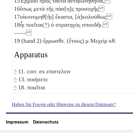
15
Ἑρμίου πρὸς ταῦτα ἀντιφωνηθῆναι,
16
ὅπως μετὰ τῆς πάσ[η]ς προσοχῆς
17
οἰκονομηθ[ῆι] ἕκαστα, [ἀ]κολούθως
18
ἧι ποεῖται
(*)
ὁ στρατηγὸς σπουδῆι.
——
19
(hand 2) ἔρρωσθε. (ἔτους)
μ
Μεχεὶρ
κθ
.
Apparatus
^
11. corr. ex επιστελειν
^
13. ποιήσετε
^
18. ποιεῖται
Haben Sie Fragen oder Hinweise zu diesem Datensatz?
Impressum
Datenschutz