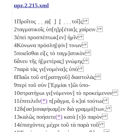
upz.2.215.xml
1
Προῖτος ̣ ̣ ̣α̣ι[ ̣] ̣[ ̣ ̣ ̣ τοῖ]ς
2
ταγματικοῖς ὑπ[η]ρ[έται]ς χαίρειν.
3
ἐπεὶ προσπέπτωκ[εν] ἡμῖν
4
Κόνωνα πρόσλη[ψίν] τινων
5
ποιεῖσθαι εἰ[ς τὸ ταγμ]ατικὸν
6
ἄνευ τῆς ἡ[μετέρας] γνώμης
7
παρὰ τὰς γε[νομένα]ς ὑπὸ
8
Παῶι τοῦ στ[ρατηγοῦ] διαστολὰς
9
περὶ τοῦ σὺν [Ἑρμίαι τ]ῶι ὑπο-
10
στρατήγωι γε[νόμενον] τὸ προκείμενον
11
ἐπιτελεῖν
(*)
π[ρᾶγμα, ὃ κ]αὶ τούτωι
12
δι[ασ]εσαφήκαμ[εν διὰ γραμμά]των,
13
καλῶς ποήσετε
(*)
κατὰ [τ]ὸ παρὸν
14
ἐπισχόντες μέχρι τοῦ τὰ παρὰ τοῦ