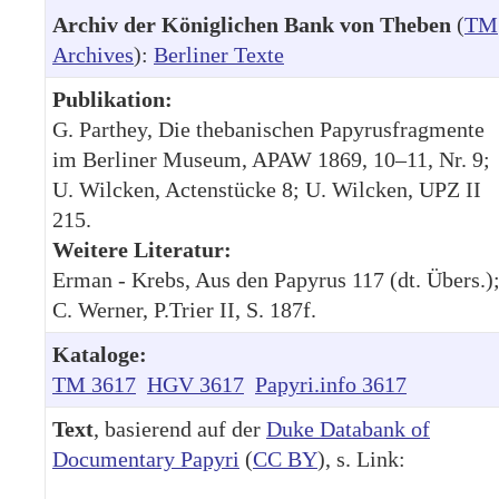
Archiv der Königlichen Bank von Theben
(
TM
Archives
):
Berliner Texte
Publikation:
G. Parthey, Die thebanischen Papyrusfragmente
im Berliner Museum, APAW 1869, 10–11, Nr. 9;
U. Wilcken, Actenstücke 8; U. Wilcken, UPZ II
215.
Weitere Literatur:
Erman - Krebs, Aus den Papyrus 117 (dt. Übers.)
C. Werner, P.Trier II, S. 187f.
Kataloge:
TM 3617
HGV 3617
Papyri.info 3617
Text
, basierend auf der
Duke Databank of
Documentary Papyri
(
CC BY
), s. Link: