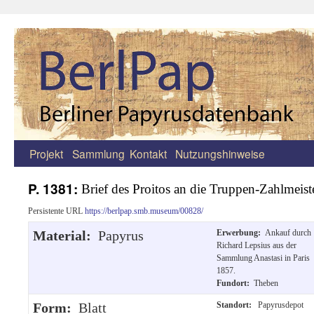
Projekt
Sammlung
Kontakt
Nutzungshinweise
Zum
Inhalt
P. 1381:
Brief des Proitos an die Truppen-Zahlmeist
springen
Persistente URL
https://berlpap.smb.museum/00828/
Material:
Papyrus
Erwerbung:
Ankauf durch
Richard Lepsius aus der
Sammlung Anastasi in Paris
1857.
Fundort:
Theben
Form:
Blatt
Standort:
Papyrusdepot