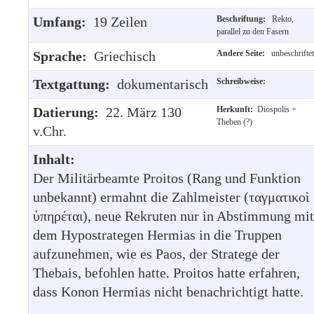
Umfang:
19 Zeilen
Beschriftung:
Rekto,
parallel zu den Fasern
Sprache:
Griechisch
Andere Seite:
unbeschriftet
Textgattung:
dokumentarisch
Schreibweise:
Datierung:
22. März 130
Herkunft:
Diospolis =
Theben (?)
v.Chr.
Inhalt:
Der Militärbeamte Proitos (Rang und Funktion
unbekannt) ermahnt die Zahlmeister (ταγματικοὶ
ὑπηρέται), neue Rekruten nur in Abstimmung mit
dem Hypostrategen Hermias in die Truppen
aufzunehmen, wie es Paos, der Stratege der
Thebais, befohlen hatte. Proitos hatte erfahren,
dass Konon Hermias nicht benachrichtigt hatte.