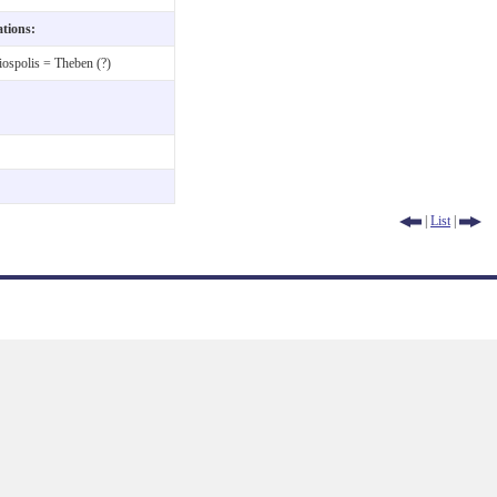
ations:
ospolis = Theben (?)
|
List
|