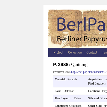
Project
Collection
Contact
Ter
Zum
Inhalt
P. 3988:
Quittung
springen
Persistent URL
https://berlpap.smb.museum/07
Material:
Keramik
Acquisition:
S
Find Location
Form:
Ostrakon
Location:
Papy
Text Layout:
4 Zeilen
Side and Direc
Language:
Griechisch
Other Side:
un