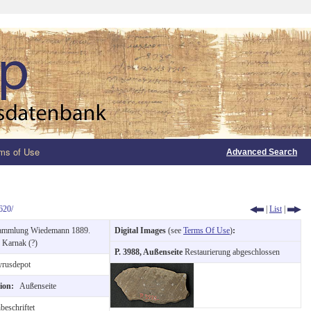
ms of Use
Advanced Search
620/
|
List
|
ammlung Wiedemann 1889.
Digital Images
(see
Terms Of Use
)
:
:
Karnak (?)
P. 3988, Außenseite
Restaurierung abgeschlossen
rusdepot
tion:
Außenseite
beschriftet