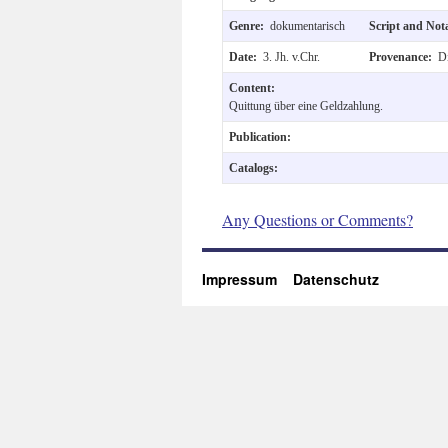
Genre:
dokumentarisch
Script and Not
Date:
3. Jh. v.Chr.
Provenance:
Di
Content:
Quittung über eine Geldzahlung.
Publication:
Catalogs:
Any Questions or Comments?
Impressum
Datenschutz