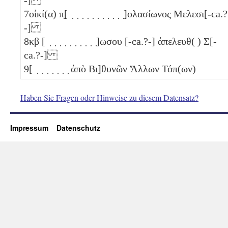
7
οἰκί(α) π̣[ ̣ ̣ ̣ ̣ ̣ ̣ ̣ ̣ ̣ ̣ ̣]ολασίωνος Μελεσι[-ca.?
-]
8
κβ
[ ̣ ̣ ̣ ̣ ̣ ̣ ̣ ̣ ̣ ̣]ωσου [-ca.?-] ἀπελευθ( ) Σ[-
ca.?-]
9
[ ̣ ̣ ̣ ̣ ̣ ̣ ̣ ἀπὸ Βι]θυνῶν Ἄλλων Τόπ(ων)
Haben Sie Fragen oder Hinweise zu diesem Datensatz?
Impressum
Datenschutz