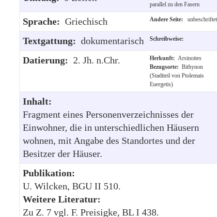
parallel zu den Fasern
Sprache:
Griechisch
Andere Seite:
unbeschriftet
Textgattung:
dokumentarisch
Schreibweise:
Datierung:
2. Jh. n.Chr.
Herkunft:
Arsinoites
Bezugsorte:
Bithynon
(Stadtteil von Ptolemais
Euergetis)
Inhalt:
Fragment eines Personenverzeichnisses der
Einwohner, die in unterschiedlichen Häusern
wohnen, mit Angabe des Standortes und der
Besitzer der Häuser.
Publikation:
U. Wilcken, BGU II 510.
Weitere Literatur:
Zu Z. 7 vgl. F. Preisigke, BL I 438.