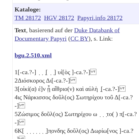
Kataloge:
TM 28172
HGV 28172
Papyri.info 28172
Text
, basierend auf der
Duke Databank of
Documentary Papyri
(
CC BY
), s. Link:
bgu.2.510.xml
1
[-ca.?-] ̣ ̣ ̣[ ̣ ̣] υἱ[ὸς ]-ca.?-]
2
Διόσκορος Δι[-ca.?-]
3
[οἰκί(α) ἐ]ν ᾗ αἴθριο(ν) καὶ αὐλὴ ̣[-ca.?-]
4
ιϛ
Νάρκισσος δοῦλ(ος) Σωτηρίχου τοῦ Δ[-ca.?
-]
5
Ζώσιμος δοῦλ(ος) Σωτηρίχου ω ̣ ̣ ̣το( ) π̣[-ca.?
-]
6
Κ[ ̣ ̣ ̣ ̣ ̣ ̣ ̣]π̣ονδης δοῦλ(ος) Δωρίω[νος ]-ca.?
-]