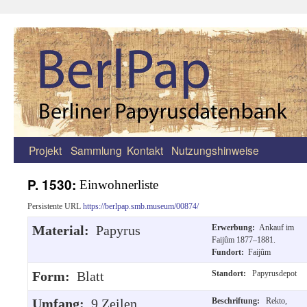
Projekt
Sammlung
Kontakt
Nutzungshinweise
Zum
Inhalt
P. 1530:
Einwohnerliste
springen
Persistente URL
https://berlpap.smb.museum/00874/
Material:
Papyrus
Erwerbung:
Ankauf im
Faijûm 1877–1881.
Fundort:
Faijûm
Form:
Blatt
Standort:
Papyrusdepot
Umfang:
9 Zeilen
Beschriftung:
Rekto,