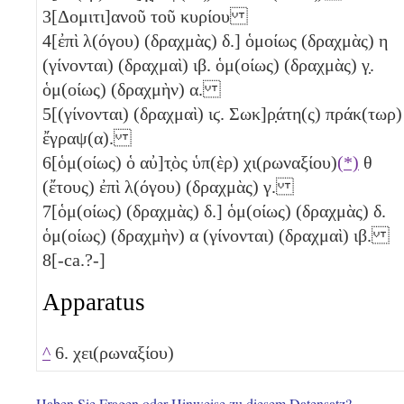
3
[Δομιτι]ανοῦ τοῦ κυρίου
4
[ἐπὶ λ(όγου) (δραχμὰς)
δ
.] ὁμοίως (δραχμὰς)
η
(γίνονται) (δραχμαὶ)
ιβ
. ὁμ(οίως) (δραχμὰς)
γ̣
.
ὁμ(οίως) (δραχμὴν)
α
.
5
[(γίνονται) (δραχμαὶ)
ιϛ
. Σωκ]ρ̣άτη(ς) πράκ(τωρ)
ἔγραψ(α).
6
[ὁμ(οίως) ὁ αὐ]τ̣ὸς ὑπ(ὲρ) χι(ρωναξίου)
(*)
θ
(ἔτους) ἐπὶ λ(όγου) (δραχμὰς)
γ
.
7
[ὁμ(οίως) (δραχμὰς)
δ
.] ὁμ(οίως) (δραχμὰς)
δ
.
ὁμ(οίως) (δραχμὴν)
α
(γίνονται) (δραχμαὶ)
ιβ
.
8
[-ca.?-]
Apparatus
^
6. χει(ρωναξίου)
Haben Sie Fragen oder Hinweise zu diesem Datensatz?