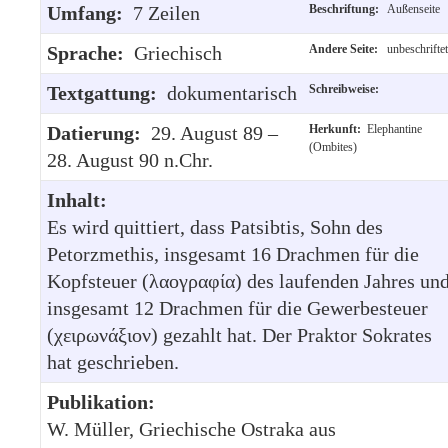
Umfang:
7 Zeilen
Beschriftung:
Außenseite
Sprache:
Griechisch
Andere Seite:
unbeschriftet
Textgattung:
dokumentarisch
Schreibweise:
Datierung:
29. August 89 –
Herkunft:
Elephantine
(Ombites)
28. August 90 n.Chr.
Inhalt:
Es wird quittiert, dass Patsibtis, Sohn des
Petorzmethis, insgesamt 16 Drachmen für die
Kopfsteuer (λαογραφία) des laufenden Jahres un
insgesamt 12 Drachmen für die Gewerbesteuer
(χειρωνάξιον) gezahlt hat. Der Praktor Sokrates
hat geschrieben.
Publikation:
W. Müller, Griechische Ostraka aus