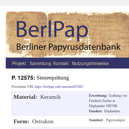
Projekt
Sammlung
Kontakt
Nutzungshinweise
Zum
Inhalt
P. 12575:
Steuerquittung
springen
Persistente URL
https://berlpap.smb.museum/03582/
Material:
Keramik
Erwerbung:
Grabung von
Friedrich Zucker in
Elephantine 1907/08.
Fundort:
Elephantine
Form:
Ostrakon
Standort:
Papyrusdepot