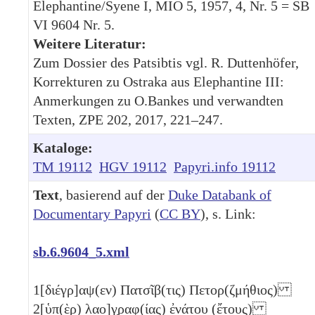
Elephantine/Syene I, MIO 5, 1957, 4, Nr. 5 = SB
VI 9604 Nr. 5.
Weitere Literatur:
Zum Dossier des Patsibtis vgl. R. Duttenhöfer,
Korrekturen zu Ostraka aus Elephantine III:
Anmerkungen zu O.Bankes und verwandten
Texten, ZPE 202, 2017, 221–247.
Kataloge:
TM 19112
HGV 19112
Papyri.info 19112
Text
, basierend auf der
Duke Databank of
Documentary Papyri
(
CC BY
), s. Link:
sb.6.9604_5.xml
1
[διέγρ]αψ(εν) Πατσῖβ(τις) Πετορ(ζμήθιος)
2
[ὑπ(ὲρ) λαο]γ̣ραφ(ίας) ἐνάτου (ἔτους)