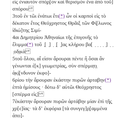
εἰς ἐνιαυτὸν σπό̣ρ̣[ον καὶ θερισμὸν ἕνα
ἀπὸ τοῦ]
σπόρου
3
τοῦ ἐν τῶι ἐνάτωι ἔτι
(*)
ὧν οἱ καρποὶ εἰς τὸ
δέκατον ἔτος Θεόχρηστος Θρᾶιξ τῶν Φί̣[λωνος
ἰδιώ]της Σιμί-
4
αι Δημητρίου Ἀθηναίωι τῆς ἐπιγονῆς τὸ
ἔλιμμα
(*)
τοῦ ̣[ ̣] ̣ ̣[ ̣]ας κλήρου βα[ ̣ ̣ ̣ ̣ ̣] ̣ ̣
̣οδ̣ι̣κὰ
5
τοῦ ὅλου, αἵ εἰσιν ἄρουραι πέντε
ἢ ὅσαι ἂν
γένωνται ἐ[κ] γεωμετρίας, σὺν σπέρμα̣τ̣ι̣
ἀ̣κ̣ί̣[νδυνον ἐκφο]-
6
ρίου τὴν ἄρουραν ἑκάστην πυρῶν ἀρταβην
(*)
ἑπτὰ ἡμίσους
· δότω δʼ αὐτῶι Θεόχρηστος
[σπέρμα εἰς]
7
ἑκάστην ἄρουραν πυρῶν ἀρτάβην μίαν
ἐπὶ τ̣ῆ̣ς̣
χρ[ε]ίας· τὰ δʼ ἐκφόρια [τὰ συνγεγ]ρ̣[αμμένα
ἀπο]-