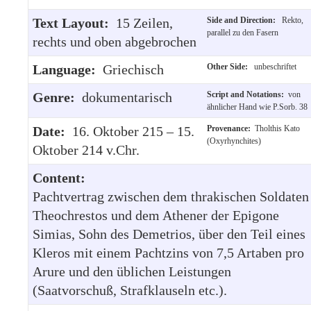
Text Layout:
15 Zeilen,
Side and Direction:
Rekto,
parallel zu den Fasern
rechts und oben abgebrochen
Language:
Griechisch
Other Side:
unbeschriftet
Genre:
dokumentarisch
Script and Notations:
von
ähnlicher Hand wie P.Sorb. 38
Date:
16. Oktober 215 – 15.
Provenance:
Tholthis Kato
(Oxyrhynchites)
Oktober 214 v.Chr.
Content:
Pachtvertrag zwischen dem thrakischen Soldaten
Theochrestos und dem Athener der Epigone
Simias, Sohn des Demetrios, über den Teil eines
Kleros mit einem Pachtzins von 7,5 Artaben pro
Arure und den üblichen Leistungen
(Saatvorschuß, Strafklauseln etc.).