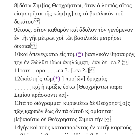
8
[δότω Σιμ]ί̣α̣ς̣ Θεο̣χρήστωι, ὅταν ὁ λοιπὸς σῖτος
εἰσμετρῆτ̣α̣ι τῆς κώμ[ης] εἰς τὸ βασιλικὸν τοῦ
δ̣ε̣κάτου
9
ἔτους, σῖτον καθαρὸν καὶ ἄδολον τὸν γενόμενον
ἐν τῆι γῆι μέτρωι χοὶ τῶι βασιλικῶι μετρήσει
δικαίαι
10
καὶ ἀπενεγ̣κάτω εἰς τὸμ
(*)
βασιλικὸν θησαυρὸ̣ν̣
τ̣ὸ̣ν ἐν Θώλθει ἰδίωι ἀνηλώ̣μ̣α̣τ̣ι̣· ἐὰν δὲ -ca.?-
11
τοτε ̣ ̣αρα ̣ ̣ ̣ -ca.?- [-ca.?-]
12
ἑκάστη[ς τῶμ
(*)
] π̣υ̣ρ̣[ῶν] δ̣ρα̣χ̣μ̣ὰ̣ς̣ ̣ ̣ ̣ ̣ ̣ ̣ ̣ ̣ ̣
̣ ̣ ̣ ̣ ̣ ̣ κ̣α̣ὶ̣ ἡ πρᾶξις ἔστω [Θεοχρήστωι παρὰ
Σιμίου πράσσοντι κα]-
13
τὰ τὸ διάγραμμα· κυριευέτω δὲ Θεόχρηστ̣[ο]ς
τ̣ῶ̣ν̣ κ̣α̣ρπῶν ἕως ἂν τὰ αὑτοῦ κ̣[ομίσηται·
βεβαιούτω δὲ Θεόχρηστος Σιμίαι τὴν]
14
γὴν καὶ τοὺς κατασπαρέντας ἐν αὐτῆι κ̣α̣ρ̣πο̣ὺ̣ς̣