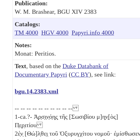
Publication:
W. M. Brashear, BGU XIV 2383
Catalogs:
TM 4000
HGV 4000
Papyri.info 4000
Notes:
Monat: Peritios.
Text
, based on the
Duke Databank of
Documentary Papyri
(
CC BY
), see link:
bgu.14.2383.xml
-- -- -- -- -- -- -- -- -- --
1
-ca.?- Ἀ̣ρ̣σ̣ι̣ν̣ό̣η̣ς̣ τῆς [Σωσιβίου μ]η̣ν̣[ὸς]
Π̣ε̣ρ̣ιτίου
2
ἐ̣ν̣ [Θώ]λ̣θε̣ι̣ τοῦ Ὀξυρυγχίτου νομοῦ· ἐμίσθωσε