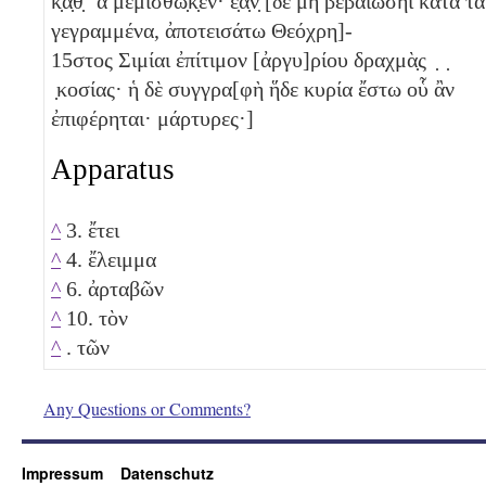
κ̣α̣θ̣ʼ ἃ μεμίσθω̣κ̣εν· ἐ̣ὰ̣ν̣ [δὲ μὴ βεβαιώσηι κατὰ τὰ
γεγραμμένα, ἀποτεισάτω Θεόχρη]-
15
στος Σιμίαι ἐπίτιμον [ἀργυ]ρίου δραχμὰ̣ς ̣ ̣
̣κοσίας· ἡ δὲ συγγρα[φὴ ἥδε κυρία ἔστω οὗ ἂν
ἐπιφέρηται· μάρτυρες·]
Apparatus
^
3. ἔτει
^
4. ἔλειμμα
^
6. ἀρταβῶν
^
10. τὸν
^
. τῶν
Any Questions or Comments?
Impressum
Datenschutz