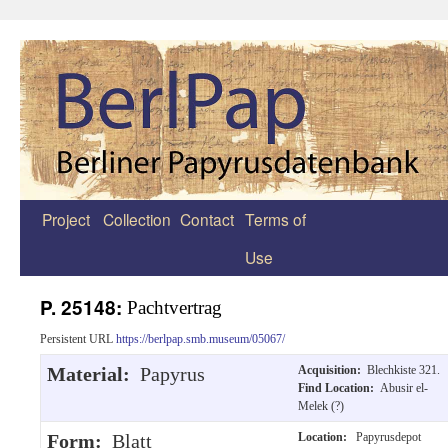
Project
Collection
Contact
Terms of
Zum
Use
Inhalt
springen
P. 25148:
Pachtvertrag
Persistent URL
https://berlpap.smb.museum/05067/
Material:
Papyrus
Acquisition:
Blechkiste 321.
Find Location:
Abusir el-
Melek (?)
Form:
Blatt
Location:
Papyrusdepot