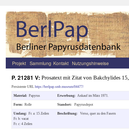
Projekt
Sammlung
Kontakt
Nutzungshinweise
Zum
Inhalt
P. 21281 V:
Prosatext mit Zitat von Bakchylides 15
springen
Persistente URL
https://berlpap.smb.museum/04477/
Material:
Papyrus
Erwerbung:
Ankauf im März 1971.
Form:
Rolle
Standort:
Papyrusdepot
Umfang:
Fr. a: 15 Zeilen
Beschriftung:
Verso, quer zu den Fasern
Fr. b: vacat
Fr. c: 4 Zeilen