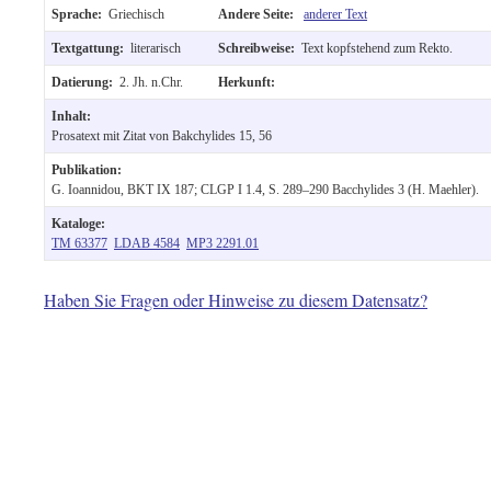
Sprache:
Griechisch
Andere Seite:
anderer Text
Textgattung:
literarisch
Schreibweise:
Text kopfstehend zum Rekto.
Datierung:
2. Jh. n.Chr.
Herkunft:
Inhalt:
Prosatext mit Zitat von Bakchylides 15, 56
Publikation:
G. Ioannidou, BKT IX 187; CLGP I 1.4, S. 289–290 Bacchylides 3 (H. Maehler).
Kataloge:
TM 63377
LDAB 4584
MP3 2291.01
Haben Sie Fragen oder Hinweise zu diesem Datensatz?