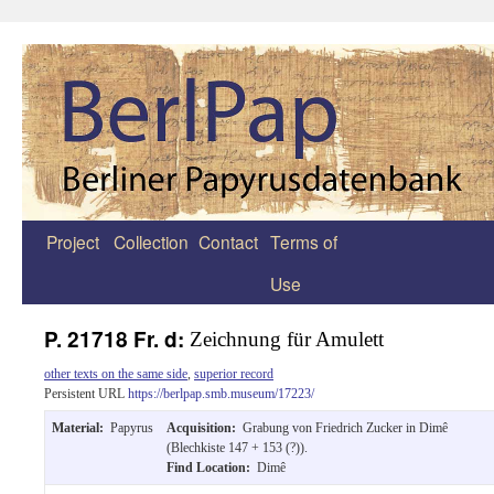
Project
Collection
Contact
Terms of
Zum
Use
Inhalt
springen
P. 21718 Fr. d:
Zeichnung für Amulett
other texts on the same side
,
superior record
Persistent URL
https://berlpap.smb.museum/17223/
Material:
Papyrus
Acquisition:
Grabung von Friedrich Zucker in Dimê
(Blechkiste 147 + 153 (?)).
Find Location:
Dimê