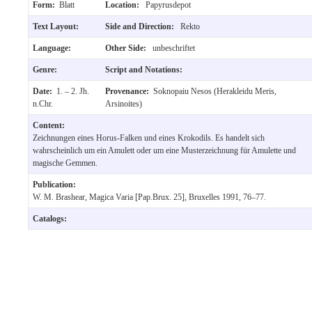
Form:
Blatt
Location:
Papyrusdepot
Text Layout:
Side and Direction:
Rekto
Language:
Other Side:
unbeschriftet
Genre:
Script and Notations:
Date:
1. – 2. Jh.
Provenance:
Soknopaiu Nesos (Herakleidu Meris,
n.Chr.
Arsinoites)
Content:
Zeichnungen eines Horus-Falken und eines Krokodils. Es handelt sich
wahrscheinlich um ein Amulett oder um eine Musterzeichnung für Amulette und
magische Gemmen.
Publication:
W. M. Brashear, Magica Varia [Pap.Brux. 25], Bruxelles 1991, 76–77.
Catalogs: