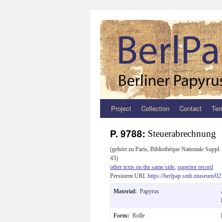
Project
Collection
Contact
Ter
Zum
Inhalt
P. 9788:
Steuerabrechnung
springen
(gehört zu Paris, Bibliothèque Nationale Suppl.
43)
other texts on the same side
,
superior record
Persistent URL
https://berlpap.smb.museum/02
Material:
Papyrus
Form:
Rolle