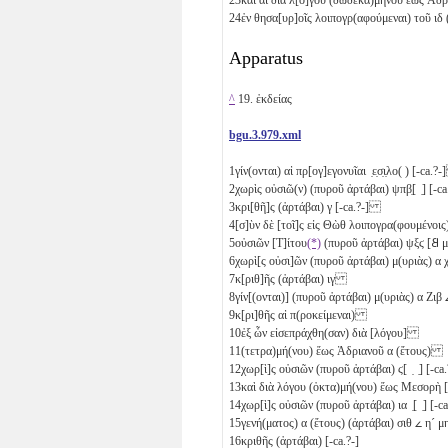
24
ἐν θησα[υρ]οῖς λοιπογρ(αφούμεναι) τοῦ
ιδ
(
Apparatus
^
19. ἐκδείας
bgu.3.979.xml
1
γίν(ονται) αἱ πρ[ογ]εγονυῖαι ̣ε̣σ̣ι̣λο( ) [-ca.
2
χωρὶς οὐσιῶ(ν) (πυροῦ ἀρτάβαι)
ψπβ̣
[ ̣] [-
3
κρι[θῆ]ς (ἀρτάβαι)
γ
[-ca.?-]
4
[σ]ὺν δὲ [τοῖ]ς εἰς Θὼθ λοιπογρα(φουμένο
5
οὐσιῶν [Τ]ίτου
(*)
(πυροῦ ἀρτάβαι)
ψξϛ
[
𐅸
μ
6
χωρὶ[ς οὐσι]ῶν (πυροῦ ἀρτάβαι) μ(υριὰς)
α
7
κ[ριθ]ῆς (ἀρτάβαι)
ιγ
8
γίν[(ονται)] (πυροῦ ἀρτάβαι) μ(υριὰς)
α
Ζιβ
9
κ[ρι]θῆς αἱ π(ροκείμεναι)
10
ἐξ ὧν εἰσεπράχθη(σαν) διὰ [λόγου]
11
(τετρα)μή(νου) ἕως Ἁδριανοῦ
α
(ἔτους)
12
χωρ[ὶ]ς οὐσιῶν (πυροῦ ἀρτάβαι)
ϛ
[ ̣ ̣] [-
13
καὶ διὰ λόγου (ὀκτα)μή(νου) ἕως Μεσορὴ [
14
χωρ[ὶ]ς οὐσιῶν (πυροῦ ἀρτάβαι)
ια
̣[ ̣] [-
15
γενή(ματος)
α
(ἔτους) (ἀρτάβαι)
σιθ
𐅵
η´
μ
16
κριθῆς (ἀρτάβαι) [-ca.?-]