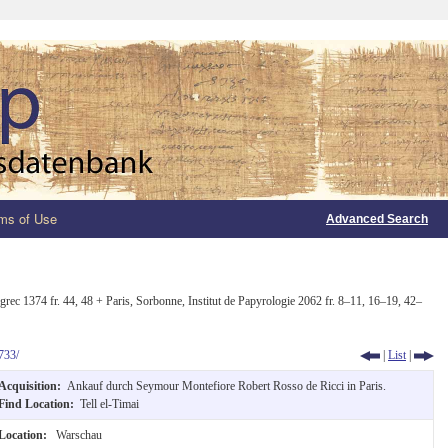
ms of Use
Advanced Search
 grec 1374 fr. 44, 48 + Paris, Sorbonne, Institut de Papyrologie 2062 fr. 8–11, 16–19, 42–
733/
|
List
|
Acquisition:
Ankauf durch Seymour Montefiore Robert Rosso de Ricci in Paris.
Find Location:
Tell el-Timai
Location:
Warschau