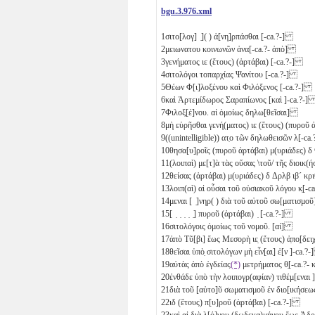
bgu.3.976.xml
1
σιτο[λογ] ̣]( ) ἀ[νη]ρπάσθαι [-ca.?-]
2
μειωνατου κοινωνῶν ἀνα[-ca.?- ἀπὸ]
3
γενήματος
ιε
(ἔτους) (ἀρτάβαι) [-ca.?-]
4
σιτολόγοι τοπαρχίας Ψανίτου [-ca.?-]
5
Θέων Φ[ι]λοξένου καὶ Φιλόξενος [-ca.?-]
6
καὶ Ἀρτεμίδωρος Σαραπίωνος [καὶ ]-ca.?-
7
Φιλοξ[έ]νου. αἱ ὁμοίως δηλω[θεῖσαι]
8
μὴ εὑρῆσθαι γενή(ματος)
ιε
(ἔτους) (πυροῦ 
9
((unintelligible)) ατ̣ο τῶν δηλωθεισῶν λ[-c
10
θησα[υ]ροῖς (πυροῦ ἀρτάβαι) μ(υριάδες)
δ
11
(λοιπαὶ) με[τ]ὰ τὰς οὔσας \τοῦ/ τῆς διοικ
12
θείσας (ἀρτάβαι) μ(υριάδες)
δ
Δρλβ
ιβ´
κρι
13
λοιπ(αὶ) αἱ οὖσαι τοῦ οὐσιακοῦ λόγου κ̣[-
14
μεναι [ ̣]νηρ( ) διὰ τοῦ αὐτοῦ σω[ματισμ
15
[ ̣ ̣ ̣ ̣ ̣] πυροῦ (ἀρτάβαι) ̣ [-ca.?-]
16
σιτολόγοις ὁμοίως τοῦ νομοῦ. [αἱ]
17
ἀπὸ Τῦ[βι] ἕως Μεσορὴ
ιε̣
(ἔτους) ἀ̣πο̣[δειχ
18
θεῖσαι ὑπὸ̣ σιτολόγων μὴ εἶν[αι] ἐ[ν ]-ca.
19
αὐτὰς ἀπὸ ἐγδείας
(*)
μετρήματος θ̣[-ca.?-
20
ἐνθάδε ὑπὸ τὴν λοιπογρ(αφίαν) τιθέμ[εναι
21
διὰ τοῦ [αὐτο]ῦ σωματισμοῦ ἐν διο[ικήσ
22
ιδ
(ἔτους) π[υ]ροῦ (ἀρτάβαι) [-ca.?-]
23
καὶ αἱ διὰ λ[ό]γου (δωδεκα)μήνου ἕως Ἁδ