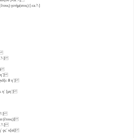
ἔτους) γενήμ(ατος) [-ca.?-]
?-]
ca.?-]
ις)
η´
]
χκδ
[
ε
𐅸
η´
]
𐅵
η´
[
μη´
]
ca.?-]
α
(ἔτους)]
ca.?-]
η´
ϙϛ´
κ[αὶ]