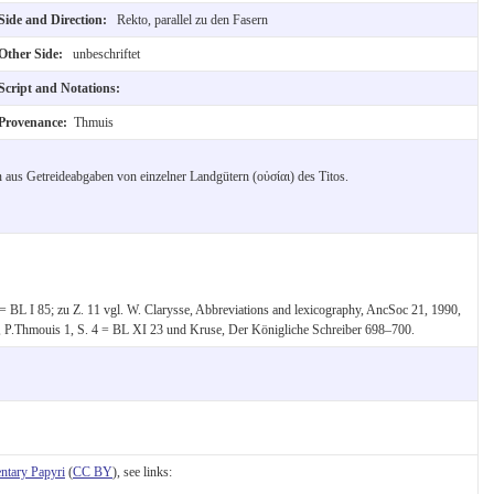
Side and Direction:
Rekto, parallel zu den Fasern
Other Side:
unbeschriftet
Script and Notations:
Provenance:
Thmuis
us Getreideabgaben von einzelner Landgütern (οὐσίαι) des Titos.
= BL I 85; zu Z. 11 vgl. W. Clarysse, Abbreviations and lexicography, AncSoc 21, 1990,
, P.Thmouis 1, S. 4 = BL XI 23 und Kruse, Der Königliche Schreiber 698–700.
tary Papyri
(
CC BY
), see links: