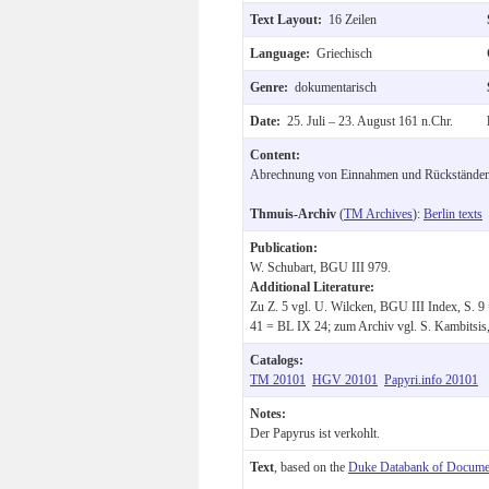
Text Layout:
16 Zeilen
Language:
Griechisch
Genre:
dokumentarisch
Date:
25. Juli – 23. August 161 n.Chr.
Content:
Abrechnung von Einnahmen und Rückständen a
Thmuis-Archiv
(
TM Archives
):
Berlin texts
Publication:
W. Schubart, BGU III 979.
Additional Literature:
Zu Z. 5 vgl. U. Wilcken, BGU III Index, S. 9 
41 = BL IX 24; zum Archiv vgl. S. Kambitsis
Catalogs:
TM 20101
HGV 20101
Papyri.info 20101
Notes:
Der Papyrus ist verkohlt.
Text
, based on the
Duke Databank of Documen