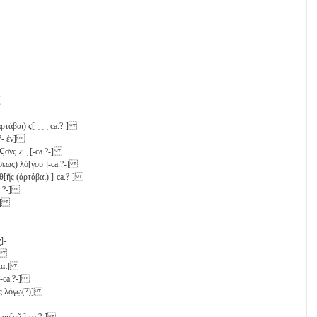
]
ἀρτάβαι)
ϛ
[ ̣ ̣ ̣-ca.?-]
a.?- ἐν]
Ϛσνϛ
𐅵
̣ [-ca.?-]
(ήσεως) λό[γου ]-ca.?-]
θ[ῆς (ἀρτάβαι) ]-ca.?-]
ca.?-]
οῦ]
]-
?-]
 καὶ]
 ]-ca.?-]
εως λόγῳ(?)]
ριαν[οῦ ]-ca.?-]