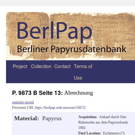
Project
Collection
Contact
Terms of
Zum
Use
Inhalt
springen
P. 9873 B Seite 13:
Abrechnung
superior record
Persistent URL
https://berlpap.smb.museum/16672/
Material:
Papyrus
Acquisition:
Ankauf durch Otto
Rubensohn aus dem Papyrusfonds
1902.
Find Location:
Eschmunen (?)