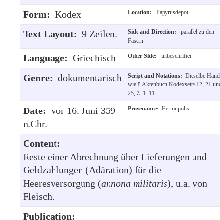
Form:
Kodex
Location:
Papyrusdepot
Text Layout:
9 Zeilen.
Side and Direction:
parallel zu den
Fasern
Language:
Griechisch
Other Side:
unbeschriftet
Genre:
dokumentarisch
Script and Notations:
Dieselbe Hand
wie P.Aktenbuch Kodexseite 12, 21 un
25, Z. 1–11
Date:
vor 16. Juni 359
Provenance:
Hermupolis
n.Chr.
Content:
Reste einer Abrechnung über Lieferungen und
Geldzahlungen (Adäration) für die
Heeresversorgung (
annona
militaris
), u.a. von
Fleisch.
Publication: