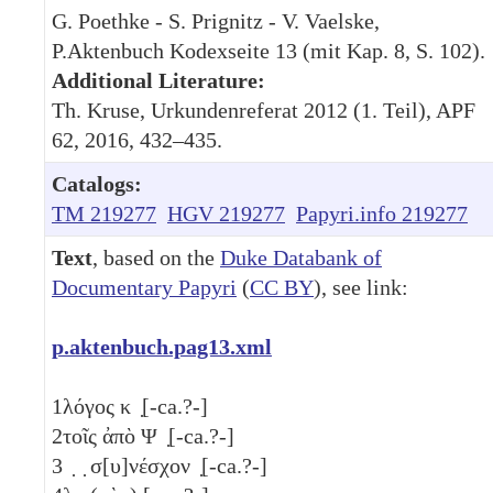
G. Poethke - S. Prignitz - V. Vaelske,
P.Aktenbuch Kodexseite 13 (mit Kap. 8, S. 102).
Additional Literature:
Th. Kruse, Urkundenreferat 2012 (1. Teil), APF
62, 2016, 432–435.
Catalogs:
TM 219277
HGV 219277
Papyri.info 219277
Text
, based on the
Duke Databank of
Documentary Papyri
(
CC BY
), see link:
p.aktenbuch.pag13.xml
1
λόγος κ ̣[-ca.?-]
2
τοῖς ἀπὸ Ψ ̣[-ca.?-]
3
̣ ̣ σ[υ]νέσχον ̣[-ca.?-]