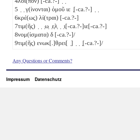
4
λοι(πὸν) [-ca.?-] ̣ ̣
5
̣ ̣ γ(ίνονται) ὁμοῦ
ιε
̣[-ca.?-] ̣ ̣
6
κρέ(ως) λί(τραι) [-ca.?-]
7
τιμ(ῆς) ̣ ̣ ̣ω̣ ̣ε̣λ̣ ̣ ̣ι[-ca.?-]ιε[-ca.?-]
8
νομ(ίσματα)
δ
[-ca.?-]/
9
τιμ(ῆς) ενωκ[.]θρει[ ̣] ̣ ̣ ̣[-ca.?-]/
Any Questions or Comments?
Impressum
Datenschutz