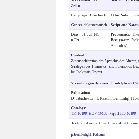
Zeilen.
Language:
Griechisch
Other Side:
unbes
Genre:
dokumentarisch
Script and Notat
Date:
31. Juli 161
Provenance:
Thea
n.Chr.
Bezugsorte:
Ptol
Arsinoites)
Content:
Zensusdeklaration des Apynchis des Älteren, a
Strategen des Themistos- und Polemonos-Bez
bei Ptolemais Drymu.
Verwaltungsarchiv von Theadelpheia
(
TM 
Publication:
D. Tabachovitz - T. Kalén, P.Berl.Leihg. I 16 d
Catalogs:
TM 10199
HGV 10199
Papyri.info 10199
Text
, based on the
Duke Databank of Documen
p.berl.leihg.1.16d.xml