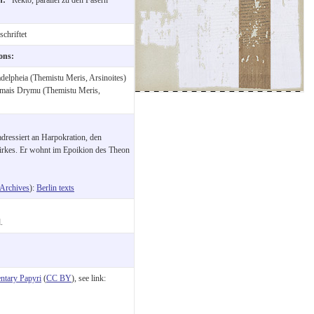
chriftet
ions:
delpheia (Themistu Meris, Arsinoites)
emais Drymu (Themistu Meris,
dressiert an Harpokration, den
irkes. Er wohnt im Epoikion des Theon
Archives
):
Berlin texts
.
tary Papyri
(
CC BY
), see link: