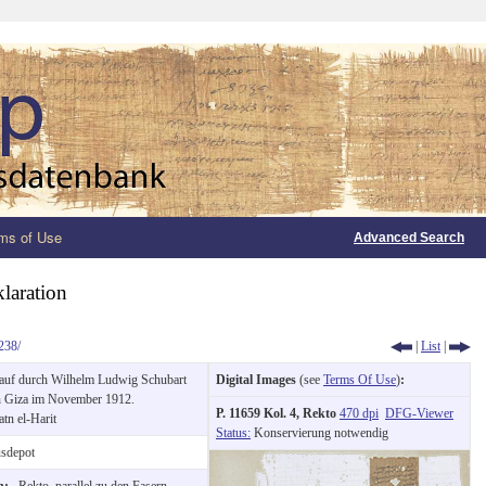
ms of Use
Advanced Search
laration
238/
|
List
|
uf durch Wilhelm Ludwig Schubart
Digital Images
(see
Terms Of Use
)
:
in Giza im November 1912.
P. 11659 Kol. 4, Rekto
470 dpi
DFG-Viewer
atn el-Harit
Status:
Konservierung notwendig
sdepot
on:
Rekto, parallel zu den Fasern