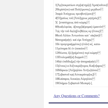
1
[Ἁρ]ποκρατίωνι στρ̣[α(τηγῷ)] Ἀ̣ρσι(νοΐτο
2
Θ̣εμίστ(ου) καὶ Πολ(έμωνος) μερ̣ίδων
3
π̣αρὰ Ἀπύγχεως πρεσβυτ(έρου)
4
[Ὀ]ρ̣σέως τοῦ̣ [Ἀπύ]γχεως μητ(ρὸς)
5
[ ̣]εναπύγχεω̣ς ἀπὸ κώμης
6
Θ̣εαδ̣ελφείας. ἀ̣[πογρ]ά(φομαι) ἐμαυτὸν
7
ε̣ἰ̣ς τὴν τοῦ δι̣ε̣λ̣η̣[λυ]θ̣ό̣τ̣ος
κγ
(ἔτους)
8
θεοῦ Αἰλίου Ἀντωνίνου κατʼ οἰκ̣(ίαν)
9
ἀπογρα(φήν). καί εἰμι Ἀπύγχις
10
ὁ προγεγρα(μμένος) (ἐτῶν)
κζ
, κατα-
11
γείνομαι δὲ ἐν ἐ̣ποικίου
12
Θέωνος λ̣[ε]γ̣ο̣(μένου) περὶ κώμην
13
Πτολεμαί̣δ̣[α] Δυρμοῦ.
14
δ̣ι̣ὸ ἐπιδίδω̣[μι] τὴν ἀπογρα(φήν).
15
(ἔτους)
α
Αὐ[τοκρά]τ̣ορος Καί[σ]α̣ρος
16
Μάρκο̣υ [Αὐ]ρ̣ηλίου Ἀντ[ω]ν̣ίνου
17
Σεβαστοῦ κ̣α̣ὶ̣ Αὐτο̣κράτορ[ος]
18
Καίσαρος Λουκί̣ο̣υ̣ Αὐρηλίου
19
Οὐήρ̣ο̣υ Σε̣βα̣στοῦ Μεσορὴ
ζ̣
.
Any Questions or Comments?