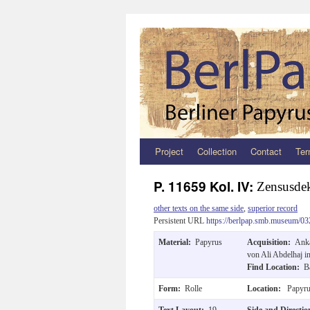
Project
Collection
Contact
Ter
Zum
Inhalt
P. 11659 Kol. IV:
Zensusdek
springen
other texts on the same side
,
superior record
Persistent URL
https://berlpap.smb.museum/03
Material:
Papyrus
Acquisition:
Anka
von Ali Abdelhaj 
Find Location:
B
Form:
Rolle
Location:
Papyru
Text Layout:
19
Side and Directi