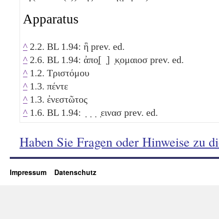
Apparatus
^
2.2. BL 1.94: ἣ prev. ed.
^
2.6. BL 1.94: ἀπο̣[ ̣] ̣κ̣ομαιοσ prev. ed.
^
1.2. Τριστόμου
^
1.3. πέντε
^
1.3. ἐνεστῶτος
^
1.6. BL 1.94: ̣ ̣ ̣ ̣εινασ prev. ed.
Haben Sie Fragen oder Hinweise zu d
Impressum
Datenschutz