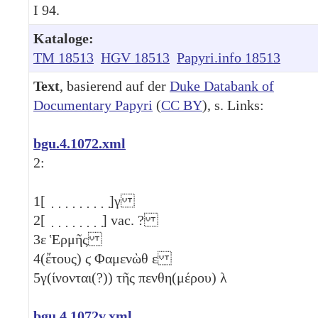
I 94.
Kataloge:
TM 18513
HGV 18513
Papyri.info 18513
Text
, basierend auf der
Duke Databank of
Documentary Papyri
(
CC BY
), s. Links:
bgu.4.1072.xml
2:
1
[ ̣ ̣ ̣ ̣ ̣ ̣ ̣ ̣ ̣]
γ
2
[ ̣ ̣ ̣ ̣ ̣ ̣ ̣ ̣] vac. ?
3
ε
Ἑρμῆς
4
(ἔτους)
ϛ
Φαμενὼθ
ε
5
γ(ίνονται(?)) τῆς πενθη(μέρου)
λ
bgu.4.1072v.xml