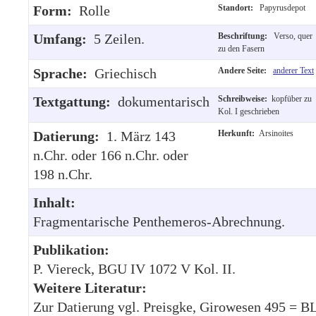
Form:
Rolle
Standort:
Papyrusdepot
Umfang:
5 Zeilen.
Beschriftung:
Verso, quer
zu den Fasern
Sprache:
Griechisch
Andere Seite:
anderer Text
Textgattung:
dokumentarisch
Schreibweise:
kopfüber zu
Kol. I geschrieben
Datierung:
1. März 143
Herkunft:
Arsinoites
n.Chr. oder 166 n.Chr. oder
198 n.Chr.
Inhalt:
Fragmentarische Penthemeros-Abrechnung.
Publikation:
P. Viereck, BGU IV 1072 V Kol. II.
Weitere Literatur:
Zur Datierung vgl. Preisgke, Girowesen 495 = B