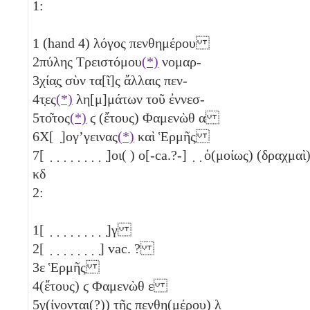
1:
1
(hand 4) λόγος πενθημέρου
2
πύλης Τρειστόμου
(*)
νομαρ-
3
χία̣ς̣ σὺν τα[ῖ]ς ἄλλαις πεν-
4
τ̣ες
(*)
λη[μ]μάτων τοῦ ἐννεσ-
5
το͂τος
(*)
ϛ
(ἔτους) Φαμενὼθ
α
6
Χ[ ̣]ογ’γεινας
(*)
καὶ Ἑρμῆς
7
[ ̣ ̣ ̣ ̣ ̣ ̣ ̣ ̣ ̣]οι( ) ο[-ca.?-] ̣ ̣ ὁ(μοίως) (δραχμαὶ
κδ
2:
1
[ ̣ ̣ ̣ ̣ ̣ ̣ ̣ ̣ ̣]
γ
2
[ ̣ ̣ ̣ ̣ ̣ ̣ ̣ ̣] vac. ?
3
ε
Ἑρμῆς
4
(ἔτους)
ϛ
Φαμενὼθ
ε
5
γ(ίνονται(?)) τῆς πενθη(μέρου)
λ