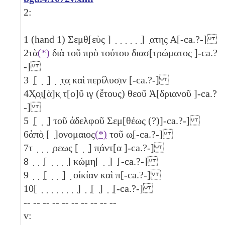
2:
1
(hand 1) Σεμθ̣[εὺς ] ̣ ̣ ̣ ̣ ̣ ̣] ̣ατης Α[-ca.?-]
2
τὰ
(*)
διὰ τοῦ πρὸ τούτου διασ[τρώματος ]-ca.?
-]
3
̣[ ̣ ̣] ̣ ̣τ̣α̣ καὶ περίλυσ̣ιν [-ca.?-]
4
Χ̣ο̣ι̣[ὰ]κ̣ τ[ο]ῦ
ιγ
(ἔτους) θεοῦ Ἁ[δριανοῦ ]-ca.?
-]
5
̣[ ̣ ̣] τοῦ ἀδελφοῦ Σεμ[θέως (?)]-ca.?-]
6
ἀπὸ̣ [ ̣]ονομαιος
(*)
τοῦ ω̣[-ca.?-]
7
τ ̣ ̣ ̣ ̣ρεως [ ̣ ̣] π̣άντ[α ]-ca.?-]
8
̣ ̣ ̣[ ̣ ̣ ̣ ̣] κώμη[ ̣ ̣] ̣[-ca.?-]
9
̣ ̣ ̣[ ̣ ̣ ̣] ̣ οἰκίαν καὶ π[-ca.?-]
10
[ ̣ ̣ ̣ ̣ ̣ ̣ ̣ ̣] ̣ ̣[ ̣] ̣ ̣[-ca.?-]
-- -- -- -- -- -- -- -- -- --
v: