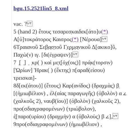
bgu.15.2521lin5_8.xml
vac. ?
5
(hand 2) ἔτους τεσαρεσ̣καιδεκ[άτο]υ
(*)
Α[ὐ]τοκράτορος Καισρος
(*)
[Νέρουα]
6
Τραιανοῦ Σεβ̣α̣σ̣τοῦ Γ̣ε̣ρ̣μ̣α̣νικοῦ Δ[ακικο]ῦ,
Παχὼ(ν)
ιγ
. [δι(έγραψεν)]
7
̣[ ̣] ̣ ̣κρ( ) καὶ με̣τ̣[όχ(οις)] πρά̣κ̣(τορσιν)
[Ὡρίων] Ἡρακ( ) (ἕκτης) π[αραδ(είσου)
τρεισκαι]-
8
δ[εκ(άτου)] (ἔτους) Καρ(ανίδος) (δραχμὰς)
β̣
[(ἡμιωβέλιον)
, ἐλ(αίας παραγωγῆς) (ὀβολὸν)
α
𐅵
(χαλκοῦς 2)
, ναυβ(ίου)]
(ὀβολὸν)
(χαλκοῦς 2)
,
προ(σδιαγραφομένων)
(τριώβολον)
,
ἐ̣[παρο(υρίου) (δραχμὴν)
α
(ὀβολοὺς)
β
𐅵
],
9
προ(σδιαγραφομένων) (ἡμιωβέλιον)
,