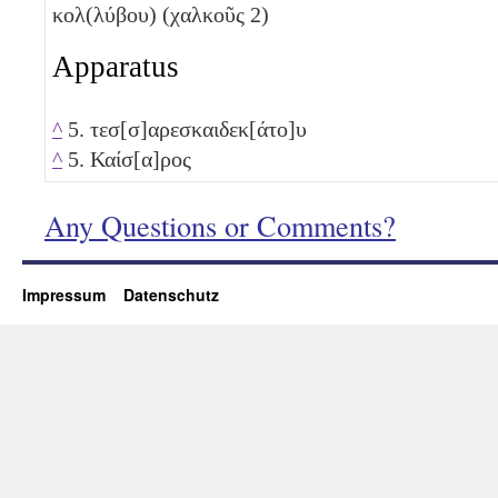
κολ(λύβου) (χαλκοῦς 2)
Apparatus
^
5. τεσ[σ]αρεσκαιδεκ[άτο]υ
^
5. Καίσ[α]ρος
Any Questions or Comments?
Impressum
Datenschutz