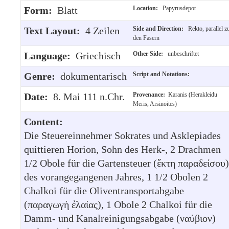
Form:
Blatt
Location:
Papyrusdepot
Text Layout:
4 Zeilen
Side and Direction:
Rekto, parallel z
den Fasern
Language:
Griechisch
Other Side:
unbeschriftet
Genre:
dokumentarisch
Script and Notations:
Date:
8. Mai 111 n.Chr.
Provenance:
Karanis (Herakleidu
Meris, Arsinoites)
Content:
Die Steuereinnehmer Sokrates und Asklepiades
quittieren Horion, Sohn des Herk-, 2 Drachmen
1/2 Obole für die Gartensteuer (ἕκτη παραδείσου)
des vorangegangenen Jahres, 1 1/2 Obolen 2
Chalkoi für die Oliventransportabgabe
(παραγωγὴ ἐλαίας), 1 Obole 2 Chalkoi für die
Damm- und Kanalreinigungsabgabe (ναύβιον)