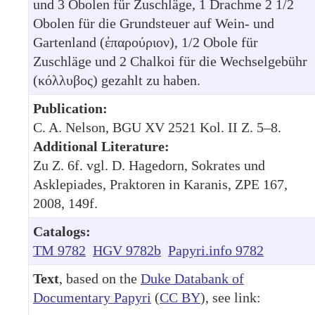
und 3 Obolen für Zuschläge, 1 Drachme 2 1/2
Obolen für die Grundsteuer auf Wein- und
Gartenland (ἐπαρούριον), 1/2 Obole für
Zuschläge und 2 Chalkoi für die Wechselgebühr
(κόλλυβος) gezahlt zu haben.
Publication:
C. A. Nelson, BGU XV 2521 Kol. II Z. 5–8.
Additional Literature:
Zu Z. 6f. vgl. D. Hagedorn, Sokrates und
Asklepiades, Praktoren in Karanis, ZPE 167,
2008, 149f.
Catalogs:
TM 9782
HGV 9782b
Papyri.info 9782
Text
, based on the
Duke Databank of
Documentary Papyri
(
CC BY
), see link: