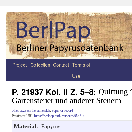
Project
Collection
Contact
Terms of
Zum
Use
Inhalt
springen
P. 21937 Kol. II Z. 5–8:
Quittung 
Gartensteuer und anderer Steuern
other texts on the same side
,
superior record
Persistent URL
https://berlpap.smb.museum/05461/
Material:
Papyrus