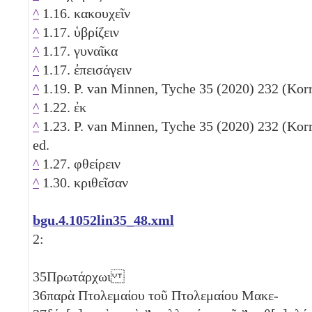
^
1.16. κακουχεῖν
^
1.17. ὑβρίζειν
^
1.17. γυναῖκα
^
1.17. ἐπεισάγειν
^
1.19. P. van Minnen, Tyche 35 (2020) 232 (Korr
^
1.22. ἐκ
^
1.23. P. van Minnen, Tyche 35 (2020) 232 (KorrTy
ed.
^
1.27. φθείρειν
^
1.30. κριθεῖσαν
bgu.4.1052lin35_48.xml
2:
35
Πρωτάρχωι
36
παρὰ Πτολεμαίου τοῦ Πτολεμαίου Μακε-