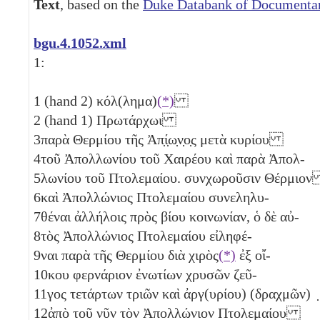
Text
, based on the
Duke Databank of Documentar
bgu.4.1052.xml
1:
1
(hand 2) κόλ(λημα)
(*)
2
(hand 1) Πρωτάρχωι
3
παρὰ Θερμίου τῆς Ἀπ̣ί̣ω̣ν̣ο̣ς μετὰ κυρίου
4
τοῦ Ἀπολλωνίου τοῦ Χαιρέου καὶ παρὰ Ἀπολ-
5
λωνίου τοῦ Πτολεμαίου. συνχωροῦσιν Θέρμιο
6
καὶ Ἀπολλώνιος Πτολεμαίου συνεληλυ-
7
θέναι ἀλλήλοις πρὸς βίου κοινωνίαν, ὁ δὲ αὐ-
8
τὸς Ἀπολλώνιος Πτολεμαίου εἰληφέ-
9
ναι παρὰ τῆς Θερμίου διὰ χιρὸς
(*)
ἐξ οἴ-
10
κου φερνάριον ἐνωτίων χρυσῶν ζεῦ-
11
γος τετάρτων τριῶν
καὶ ἀργ(υρίου) (δραχμῶν)
12
ἀπὸ τοῦ νῦν τὸν Ἀπολλώνιον Πτολεμαίου