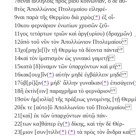
7
θέναι ἀλλήλοις πρὸς βίου κοινωνίαν, ὁ δὲ αὐ-
8
τὸς Ἀπολλώνιος Πτολεμαίου εἰληφέ-
9
ναι παρὰ τῆς Θερμίου διὰ χιρὸς
(*)
ἐξ οἴ-
10
κου φερνάριον ἐνωτίων χρυσῶν ζεῦ-
11
γος τετάρτων τριῶν
καὶ ἀργ(υρίου) (δραχμῶν)
12
ἀπὸ τοῦ νῦν τὸν Ἀπολλώνιον Πτολεμαίου
13
χο[ρηγ]ε[ῖ]ν τῇ Θερμίῳ τὰ δέοντα πάντα
14
καὶ τὸν ἱματισμὸν ὡς γυναικὶ γαμετῇ
15
κατὰ [δ]ύναμιν τῶν ὑπαρχόντων καὶ μὴ
16
κακ[ουχ]ῖν
(*)
αὐτὴν μηδὲ ἐγβάλλειν μηδὲ
17
ὑβ[ρί]ζιν
(*)
μήδʼ ἄλλην γυναῖκαν
(*)
ἐπισάγειν
(
18
ἢ ἐκτίν[ειν] παραχρῆμα τὸ φερνάριον
19
σὺν ἡμ[ιολίᾳ] τῆς πράξεως γινομένης [τῇ Θερμ
20
ἔκ τε [αὐτο]ῦ Ἀπολλωνίου τοῦ Πτολεμαίου
21
[καὶ] ἐκ τῶν ὑπαρχόντων αὐτῷ πάν-
22
[των κα]θάπερ ἐγ
(*)
δίκης, καὶ τὴν δὲ Θέρ-
23
[μιον [συν]τιλῖν
(*)
(*)
τὰ πρὸς τὸν ἄνδρα κα