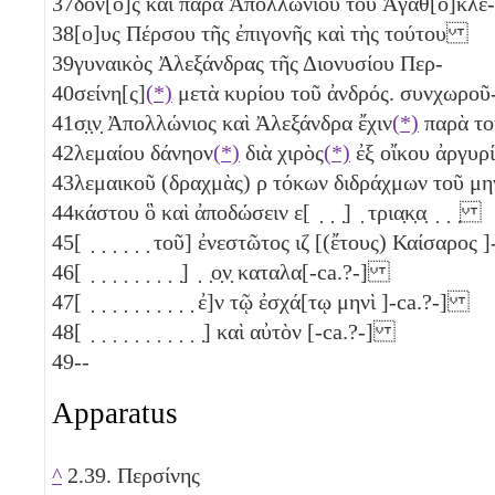
37
δόν[ο]ς καὶ παρὰ Ἀπολλωνίου τοῦ Ἀγαθ[ο]κλέ-
38
[ο]υς Πέρσου τῆς ἐπιγονῆς καὶ τὴς τούτου
39
γυναικὸς Ἀλεξάνδρας τῆς Διονυσίου Περ-
40
σείνη[ς]
(*)
μετὰ κυρίου τοῦ ἀνδρός. συνχωροῦ
41
σ̣ι̣ν̣ Ἀπολλώνιος καὶ Ἀλεξάνδρα ἔχιν
(*)
παρὰ το
42
λεμαίου δάνηον
(*)
διὰ χιρὸς
(*)
ἐξ οἴκου ἀργυρ
43
λεμαικοῦ (δραχμὰς)
ρ
τόκων διδράχμων τοῦ μη
44
κάστου ὃ καὶ ἀποδώσειν ε[ ̣ ̣ ̣] ̣ τρια̣κ̣α̣ ̣ ̣ ̣
45
[ ̣ ̣ ̣ ̣ ̣ ̣ τοῦ] ἐνεστῶτος
ιζ
[(ἔτους) Καίσαρος 
46
[ ̣ ̣ ̣ ̣ ̣ ̣ ̣ ̣ ̣] ̣ ̣ο̣ν̣ καταλα[-ca.?-]
47
[ ̣ ̣ ̣ ̣ ̣ ̣ ̣ ̣ ̣ ̣ ἐ]ν τῷ ἐσχά[τῳ μηνὶ ]-ca.?-]
48
[ ̣ ̣ ̣ ̣ ̣ ̣ ̣ ̣ ̣ ̣ ̣] καὶ αὐτὸν [-ca.?-]
49
--
Apparatus
^
2.39. Περσίνης