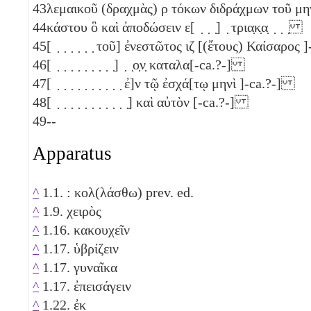
43
λεμαικοῦ (δραχμὰς)
ρ
τόκων διδράχμων τοῦ μη
44
κάστου ὃ καὶ ἀποδώσειν ε[ ̣ ̣ ̣] ̣ τρια̣κ̣α̣ ̣ ̣ ̣
45
[ ̣ ̣ ̣ ̣ ̣ ̣ τοῦ] ἐνεστῶτος
ιζ
[(ἔτους) Καίσαρος 
46
[ ̣ ̣ ̣ ̣ ̣ ̣ ̣ ̣ ̣] ̣ ̣ο̣ν̣ καταλα[-ca.?-]
47
[ ̣ ̣ ̣ ̣ ̣ ̣ ̣ ̣ ̣ ̣ ἐ]ν τῷ ἐσχά[τῳ μηνὶ ]-ca.?-]
48
[ ̣ ̣ ̣ ̣ ̣ ̣ ̣ ̣ ̣ ̣ ̣] καὶ αὐτὸν [-ca.?-]
49
--
Apparatus
^
1.1. : κολ(λάσθω) prev. ed.
^
1.9. χειρὸς
^
1.16. κακουχεῖν
^
1.17. ὑβρίζειν
^
1.17. γυναῖκα
^
1.17. ἐπεισάγειν
^
1.22. ἐκ