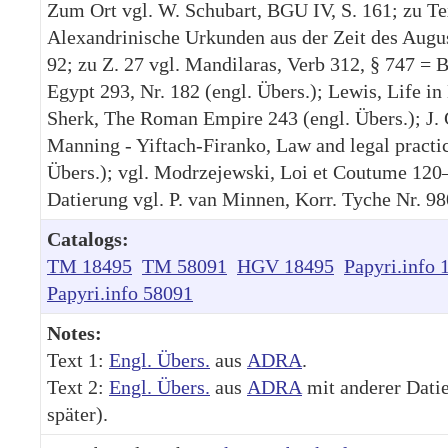
Zum Ort vgl. W. Schubart, BGU IV, S. 161; zu Tex
Alexandrinische Urkunden aus der Zeit des Augus
92; zu Z. 27 vgl. Mandilaras, Verb 312, § 747 =
Egypt 293, Nr. 182 (engl. Übers.); Lewis, Life in
Sherk, The Roman Empire 243 (engl. Übers.); J. 
Manning - Yiftach-Firanko, Law and legal practic
Übers.); vgl. Modrzejewski, Loi et Coutume 120–
Datierung vgl. P. van Minnen, Korr. Tyche Nr. 98
Catalogs:
TM 18495
TM 58091
HGV 18495
Papyri.info 
Papyri.info 58091
Notes:
Text 1:
Engl. Übers.
aus
ADRA
.
Text 2:
Engl. Übers.
aus
ADRA
mit anderer Datie
später).