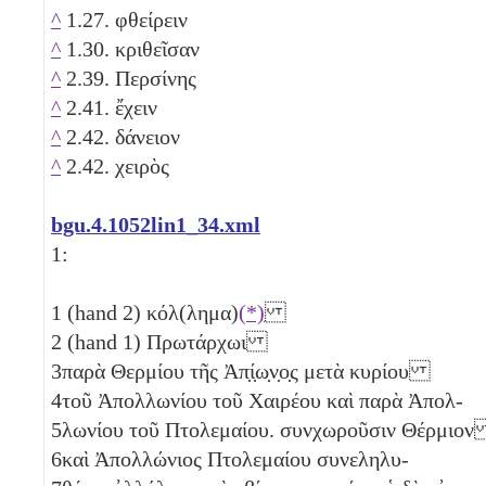
^
1.27. φθείρειν
^
1.30. κριθεῖσαν
^
2.39. Περσίνης
^
2.41. ἔχειν
^
2.42. δάνειον
^
2.42. χειρὸς
bgu.4.1052lin1_34.xml
1:
1
(hand 2) κόλ(λημα)
(*)
2
(hand 1) Πρωτάρχωι
3
παρὰ Θερμίου τῆς Ἀπ̣ί̣ω̣ν̣ο̣ς μετὰ κυρίου
4
τοῦ Ἀπολλωνίου τοῦ Χαιρέου καὶ παρὰ Ἀπολ-
5
λωνίου τοῦ Πτολεμαίου. συνχωροῦσιν Θέρμιο
6
καὶ Ἀπολλώνιος Πτολεμαίου συνεληλυ-