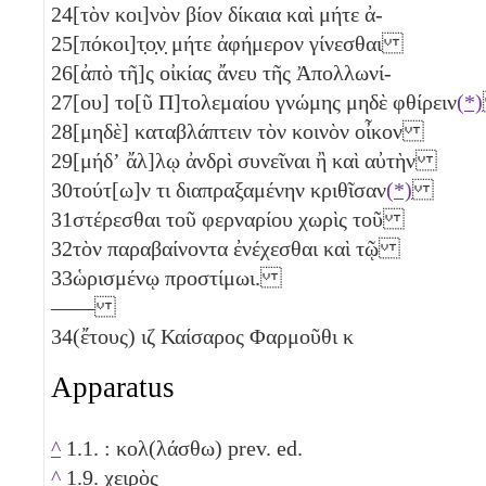
24
[τὸν κοι]νὸν βίον δίκαια καὶ μήτε ἀ-
25
[πόκοι]τ̣ο̣ν̣ μήτε ἀφήμερον γίνεσθαι
26
[ἀπὸ τῆ]ς οἰκίας ἄνευ τῆς Ἀπολλωνί-
27
[ου] το[ῦ Π]τολεμαίου γνώμης μηδὲ φθίρειν
(*)
28
[μηδὲ] καταβλάπτειν τὸν κοινὸν οἶκον
29
[μήδʼ ἄλ]λῳ ἀνδρὶ συνεῖναι ἢ καὶ αὐτὴν
30
τούτ[ω]ν τι διαπραξαμένην κριθῖσαν
(*)
31
στέρεσθαι τοῦ φερναρίου χωρὶς τοῦ
32
τὸν παραβαίνοντα ἐνέχεσθαι καὶ τῷ
33
ὡρισμένῳ προστίμωι.
——
34
(ἔτους)
ιζ
Καίσαρος Φαρμοῦθι
κ
Apparatus
^
1.1. : κολ(λάσθω) prev. ed.
^
1.9. χειρὸς