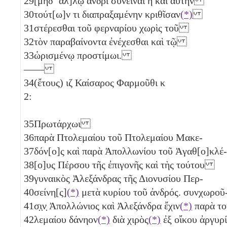
29
[μήδʼ ἄλ]λῳ ἀνδρὶ συνεῖναι ἢ καὶ αὐτὴν
30
τούτ[ω]ν τι διαπραξαμένην κριθῖσαν
(*)
31
στέρεσθαι τοῦ φερναρίου χωρὶς τοῦ
32
τὸν παραβαίνοντα ἐνέχεσθαι καὶ τῷ
33
ὡρισμένῳ προστίμωι.
——
34
(ἔτους)
ιζ
Καίσαρος Φαρμοῦθι
κ
2:
35
Πρωτάρχωι
36
παρὰ Πτολεμαίου τοῦ Πτολεμαίου Μακε-
37
δόν[ο]ς καὶ παρὰ Ἀπολλωνίου τοῦ Ἀγαθ[ο]κλέ-
38
[ο]υς Πέρσου τῆς ἐπιγονῆς καὶ τὴς τούτου
39
γυναικὸς Ἀλεξάνδρας τῆς Διονυσίου Περ-
40
σείνη[ς]
(*)
μετὰ κυρίου τοῦ ἀνδρός. συνχωροῦ
41
σ̣ι̣ν̣ Ἀπολλώνιος καὶ Ἀλεξάνδρα ἔχιν
(*)
παρὰ το
42
λεμαίου δάνηον
(*)
διὰ χιρὸς
(*)
ἐξ οἴκου ἀργυρ