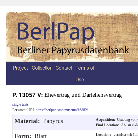
Project
Collection
Contact
Terms of
Zum
Use
Inhalt
springen
P. 13057 V:
Ehevertrag und Darlehensvertrag
single texts
Persistent URL
https://berlpap.smb.museum/16882/
Material:
Papyrus
Acquisition:
Grabung von O
Find Location:
Abusir el-
Form:
Blatt
Location:
vermisst seit 19