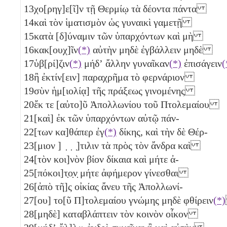
13
χο[ρηγ]ε[ῖ]ν τῇ Θερμίῳ τὰ δέοντα πάντα
14
καὶ τὸν ἱματισμὸν ὡς γυναικὶ γαμετῇ
15
κατὰ [δ]ύναμιν τῶν ὑπαρχόντων καὶ μὴ
16
κακ[ουχ]ῖν
(*)
αὐτὴν μηδὲ ἐγβάλλειν μηδὲ
17
ὑβ[ρί]ζιν
(*)
μήδʼ ἄλλην γυναῖκαν
(*)
ἐπισάγειν
(
18
ἢ ἐκτίν[ειν] παραχρῆμα τὸ φερνάριον
19
σὺν ἡμ[ιολίᾳ] τῆς πράξεως γινομένης
20
ἔκ τε [αὐτο]ῦ Ἀπολλωνίου τοῦ Πτολεμαίου
21
[καὶ] ἐκ τῶν ὑπαρχόντων αὐτῷ πάν-
22
[των κα]θάπερ ἐγ
(*)
δίκης, καὶ τὴν δὲ Θέρ-
23
[μιον ] ̣ ̣ ̣]τιλιν τὰ πρὸς τὸν ἄνδρα καὶ
24
[τὸν κοι]νὸν βίον δίκαια καὶ μήτε ἀ-
25
[πόκοι]τ̣ο̣ν̣ μήτε ἀφήμερον γίνεσθαι
26
[ἀπὸ τῆ]ς οἰκίας ἄνευ τῆς Ἀπολλωνί-
27
[ου] το[ῦ Π]τολεμαίου γνώμης μηδὲ φθίρειν
(*)
28
[μηδὲ] καταβλάπτειν τὸν κοινὸν οἶκον