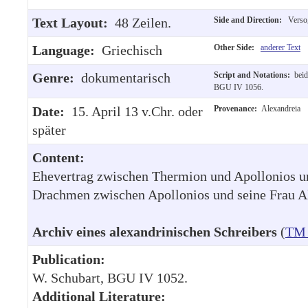
Text Layout:
48 Zeilen.
Side and Direction:
Verso,
Language:
Griechisch
Other Side:
anderer Text
Genre:
dokumentarisch
Script and Notations:
beid
BGU IV 1056.
Date:
15. April 13 v.Chr. oder
Provenance:
Alexandreia
später
Content:
Ehevertrag zwischen Thermion und Apollonios u
Drachmen zwischen Apollonios und seine Frau A
Archiv eines alexandrinischen Schreibers
(
TM 
Publication:
W. Schubart, BGU IV 1052.
Additional Literature: