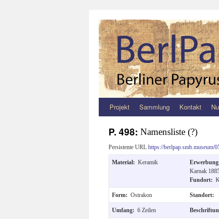
Projekt
Sammlung
Kontakt
Nu
Zum
Inhalt
P. 498:
Namensliste (?)
springen
Persistente URL
https://berlpap.smb.museum/0
Material:
Keramik
Erwerbun
Karnak 1885
Fundort:
K
Form:
Ostrakon
Standort:
Umfang:
6 Zeilen
Beschriftu