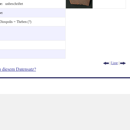
te:
unbeschriftet
se:
Diospolis = Theben (?)
|
Liste
|
u diesem Datensatz?