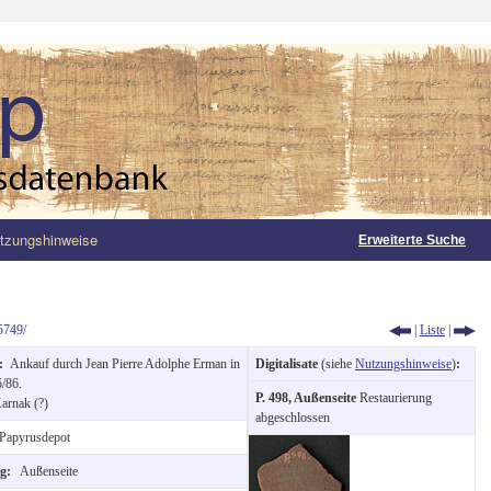
tzungshinweise
Erweiterte Suche
5749/
|
Liste
|
g:
Ankauf durch Jean Pierre Adolphe Erman in
Digitalisate
(siehe
Nutzungshinweise
)
:
/86.
P. 498, Außenseite
Restaurierung
arnak (?)
abgeschlossen
Papyrusdepot
ng:
Außenseite