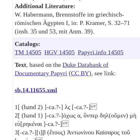
Additional Literature:
W. Habermann, Brennstoffe im griechisch-
römischen Ägypten I, in: P. Kramer, S. 32–71
(insb. 35 und 53, mit Anm. 39).
Catalogs:
TM 14505
HGV 14505
Papyri.info 14505
Text
, based on the
Duke Databank of
Documentary Papyri
(
CC BY
), see link:
sb.14.11655.xml
1
[ (hand 2) ]-ca.?-]
λϛ
[-ca.?-]
2
[ (hand 1) ]-ca.?-]όχως
α
, ὅνπερ δηλ(οῦμεν) μὴ
εὑ[ρηκέναι ]-ca.?-]
3
[-ca.?-]
[ι]β
(ἔτους) Ἀντωνίνου Καίσαρος τοῦ