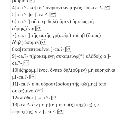
[κυρίου]
4
[-ca.?- κα]ὶ διʼ ἀνηκόντων μηνὸς Πα[-ca.?-]
5
[-ca.?-]α. [-ca.?-]
6
[-ca.?-] οὕσπερ δηλ(οῦμεν) ὁμοίως μὴ
εὐρηκ̣[έναι]
7
[-ca.?-] τῆς αὐτῆς γρ(αφῆς) τοῦ
ιβ
(ἔτους)
ἐδηλ(ώσαμεν)
8
κα[ταπεπτωκέναι ]-ca.?-]
9
[-ca.?- π]ροκειμένῃ συκαμείνῳ
(*)
κλάδο[ς
α
]-
ca.?-]
10
[ἐξηραμμ]ένος, ὅνπερ δηλ(οῦμεν) μὴ εὑρηκένα
μ[-ca.?-]
11
[-ca.?- ἐ]πὶ ὑδροστ(ασίου) τῆς κώ(μης) ἀπὸ
συκα(μίνου)
12
κλ[άδοι ] ̣-ca.?-]
13
[-ca.?- ὧν μέτρ]α· μήκου(ς) πήχ(εις)
ϛ
𐅵
,
περιοχ(ῆς)
γ
𐅵
[-ca.?-]