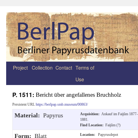
Project
Collection
Contact
Terms of
Zum
Use
Inhalt
springen
P. 1511:
Bericht über angefallenes Bruchholz
Persistent URL
https://berlpap.smb.museum/00863/
Material:
Papyrus
Acquisition:
Ankauf im Faijûm 1877
1881.
Find Location:
Faijûm (?)
Form:
Blatt
Location:
Papyrusdepot