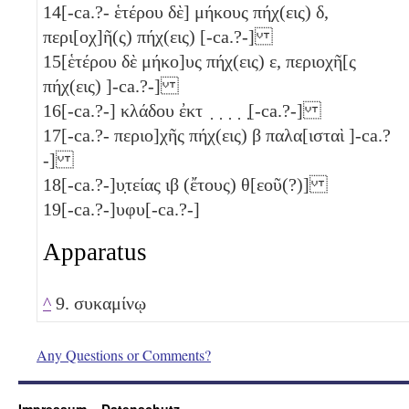
14
[-ca.?- ἑτέρου δὲ] μήκους πήχ(εις)
δ
,
περι[οχ]ῆ(ς) πήχ(εις) [-ca.?-]
15
[ἑτέρου δὲ μήκο]υς πήχ(εις)
ε
, περιοχῆ[ς
πήχ(εις) ]-ca.?-]
16
[-ca.?-] κλάδου ἐκτ ̣ ̣ ̣ ̣ ̣[-ca.?-]
17
[-ca.?- περιο]χῆς πήχ(εις)
β
παλα[ισταὶ ]-ca.?
-]
18
[-ca.?-]υ̣τείας
ιβ
(ἔτους) θ[εοῦ(?)]
19
[-ca.?-]υφυ[-ca.?-]
Apparatus
^
9. συκαμίνῳ
Any Questions or Comments?
Impressum
Datenschutz