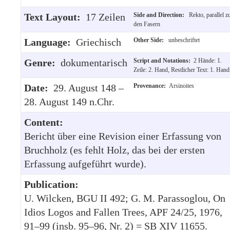
Text Layout:
17 Zeilen
Side and Direction:
Rekto, parallel z
den Fasern
Language:
Griechisch
Other Side:
unbeschriftet
Genre:
dokumentarisch
Script and Notations:
2 Hände: 1.
Zeile: 2. Hand, Restlicher Text: 1. Hand
Date:
29. August 148 –
Provenance:
Arsinoites
28. August 149 n.Chr.
Content:
Bericht über eine Revision einer Erfassung von
Bruchholz (es fehlt Holz, das bei der ersten
Erfassung aufgeführt wurde).
Publication:
U. Wilcken, BGU II 492; G. M. Parassoglou, On
Idios Logos and Fallen Trees, APF 24/25, 1976,
91–99 (insb. 95–96, Nr. 2) = SB XIV 11655.