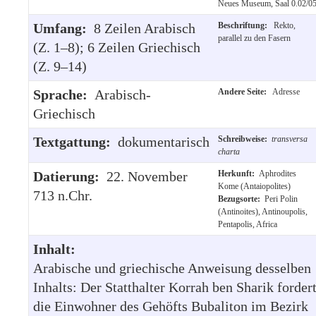
Neues Museum, Saal 0.02/0
Umfang:
8 Zeilen Arabisch
Beschriftung:
Rekto,
parallel zu den Fasern
(Z. 1–8); 6 Zeilen Griechisch
(Z. 9–14)
Sprache:
Arabisch-
Andere Seite:
Adresse
Griechisch
Textgattung:
dokumentarisch
Schreibweise:
transversa
charta
Datierung:
22. November
Herkunft:
Aphrodites
Kome (Antaiopolites)
713 n.Chr.
Bezugsorte:
Peri Polin
(Antinoites), Antinoupolis,
Pentapolis, Africa
Inhalt:
Arabische und griechische Anweisung desselben
Inhalts: Der Statthalter Korrah ben Sharik forder
die Einwohner des Gehöfts Bubaliton im Bezirk