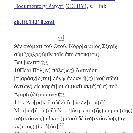
Documentary Papyri
(
CC BY
), s. Link:
sb.18.13218.xml
-- -- -- -- -- -- -- --
9
ἐν ὀνόματι τοῦ Θεοῦ. Κόρρ[α υἱ]ὸ̣ς̣ Σζ̣ερῖχ
σύμβ̣ο̣υ̣λ̣ος ὑμῖν τοῖς ἀπὸ ἐποικ(ίου)
Βουβαλιτου
10
Περὶ Πόλ(ιν) πόλε(ως) Ἀντινόου.
[π]αράσ̣χ[ε(τε)] λόγῳ ἀλλαγ[ῆ(ς)] να(υτῶν)
ὄντ(ων) εἰς καρά(βους) (καὶ) ἀκ(ά)τ(ια) τοῦ
Ἀμιρ(α)λ(μουμνιν)
11
ἐν Ἀφ[ρι]κ̣[ῇ σὺ(ν) Ἀ]βδέλλ[α υἱ(ῷ)]
Μ[ο]υ̣σ̣[ῆ] υἱ(οῦ) Νο[σ]άειρ ἐπὶ τ(ῆς) παρού(σης)
ἰνδ(ικτίονος)
ιβ
κού(ρσου) δὲ ἰνδ(ικτίον)ο(ς)
ιγ
να(ύτας)
β
𐅵
δ[ύο]