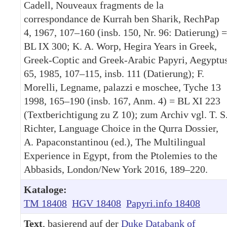
Cadell, Nouveaux fragments de la
correspondance de Kurrah ben Sharik, RechPap
4, 1967, 107–160 (insb. 150, Nr. 96: Datierung) =
BL IX 300; K. A. Worp, Hegira Years in Greek,
Greek-Coptic and Greek-Arabic Papyri, Aegyptu
65, 1985, 107–115, insb. 111 (Datierung); F.
Morelli, Legname, palazzi e moschee, Tyche 13
1998, 165–190 (insb. 167, Anm. 4) = BL XI 223
(Textberichtigung zu Z 10); zum Archiv vgl. T. S
Richter, Language Choice in the Qurra Dossier,
A. Papaconstantinou (ed.), The Multilingual
Experience in Egypt, from the Ptolemies to the
Abbasids, London/New York 2016, 189–220.
Kataloge:
TM 18408
HGV 18408
Papyri.info 18408
Text
, basierend auf der
Duke Databank of