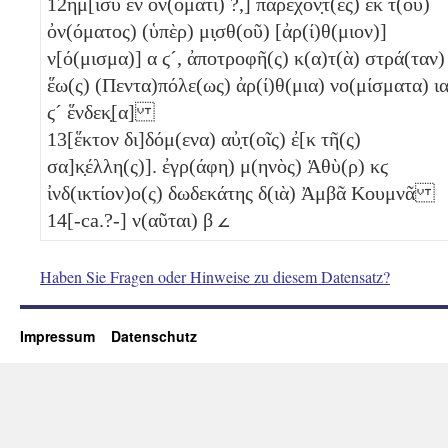
12
ἥμ[ισυ ἐν ὀν(όματι) ?,] παρέχον̣τ(ες) ἐκ τ(οῦ)
ὀν(όματος) (ὑπὲρ) μι̣σθ(οῦ) [ἀρ(ί)θ(μιον)]
ν[ό(μισμα)]
α
ϛ´
, ἀποτροφῆ(ς) κ(α)τ(ὰ) στρά(ταν)
ἕω(ς) (Πεντα)πόλε(ως) ἀρ(ί)θ(μια) νο(μίσματα)
ι
ϛ´
ἕνδεκ̣[α]
13
[ἕκτον δι]δόμ(ενα) αὐ̣τ(οῖς) ἐ[κ τῆ(ς)
σα]κ̣έλλη(ς)]. ἐγρ(άφη) μ(ηνὸς) Ἁθὺ(ρ)
κϛ
ἰνδ(ικτίον)ο(ς) δωδεκάτης δ(ιὰ) Ἀμβᾶ Κουμνᾶ
14
[-ca.?-] ν(αῦται)
β
𐅵
Haben Sie Fragen oder Hinweise zu diesem Datensatz?
Impressum
Datenschutz