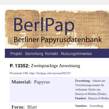
Projekt
Sammlung
Kontakt
Nutzungshinweise
Zum
Inhalt
P. 13352:
Zweisprachige Anweisung
springen
Persistente URL
https://berlpap.smb.museum/00219/
Material:
Papyrus
Erwerbung:
Ankauf aus
Versicherungssumme für
verbrannte Stücke aus
Ihnasya el-Medina (Ehnâs).
Fundort:
Ihnasya el-Medin
Form:
Blatt
Standort:
Ausstellung