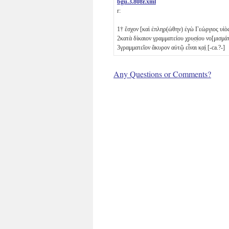
bgu.3.808r.xml
r:
1
† ἔσχον [καὶ ἐπληρ(ώθην) ἐγὼ Γεώργιος υἱὸ
2
κατὰ δίκαιον γραμματείου χρυ̣σ̣ίου νο[μισμά
3
γραμματεῖον ἄκυρον αὐτῷ εἶναι κ̣α̣ὶ̣ [-ca.?-]
Any Questions or Comments?