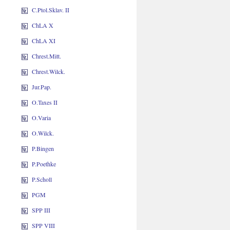
C.Ptol.Sklav. II
ChLA X
ChLA XI
Chrest.Mitt.
Chrest.Wilck.
Jur.Pap.
O.Taxes II
O.Varia
O.Wilck.
P.Bingen
P.Poethke
P.Scholl
PGM
SPP III
SPP VIII