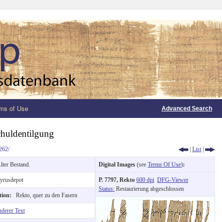
ms of Use
Advanced Search
chuldentilgung
262/
|
List
|
lter Bestand.
Digital Images
(see
Terms Of Use
)
:
yrusdepot
P. 7797, Rekto
600 dpi
DFG-Viewer
Status:
Restaurierung abgeschlossen
ction:
Rekto, quer zu den Fasern
nderer Text