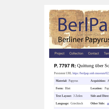
Project
Collection
Contact
Ter
Zum
Inhalt
P. 7797 R:
Quittung über S
springen
Persistent URL
https://berlpap.smb.museum/02
Material:
Papyrus
Acquisition:
A
Form:
Blatt
Location:
Pap
Text Layout:
3 Zeilen
Side and Dire
Language:
Griechisch
Other Side:
a