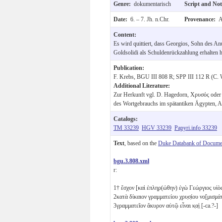
Genre:
dokumentarisch
Script and No
Date:
6. – 7. Jh. n.Chr.
Provenance:
A
Content:
Es wird quittiert, dass Georgios, Sohn des A
Goldsolidi als Schuldenrückzahlung erhalten h
Publication:
F. Krebs, BGU III 808 R; SPP III 112 R (C. W
Additional Literature:
Zur Herkunft vgl. D. Hagedorn, Χρυσός oder
des Wortgebrauchs im spätantiken Ägypten, A
Catalogs:
TM 33239
HGV 33239
Papyri.info 33239
Text
, based on the
Duke Databank of Documen
bgu.3.808.xml
r:
1
† ἔσχον [καὶ ἐπληρ(ώθην) ἐγὼ Γεώργιος υἱὸ
2
κατὰ δίκαιον γραμματείου χρυ̣σ̣ίου νο[μισμά
3
γραμματεῖον ἄκυρον αὐτῷ εἶναι κ̣α̣ὶ̣ [-ca.?-]