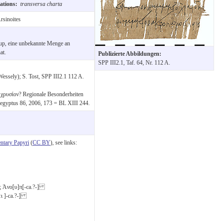
tations:
transversa charta
rsinoites
nup, eine unbekannte Menge an
at.
Publizierte Abbildungen:
SPP III2.1, Taf. 64, Nr. 112 A.
essely); S. Tost, SPP III2.1 112 A.
 χρυσίον? Regionale Besonderheiten
egyptus 86, 2006, 173 = BL XIII 244.
tary Papyri
(
CC BY
), see links:
ς Ἀνο[υ]π̣[-ca.?-]
τι ]-ca.?-]