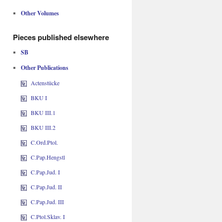
Other Volumes
Pieces published elsewhere
SB
Other Publications
Actenstücke
BKU I
BKU III.1
BKU III.2
C.Ord.Ptol.
C.Pap.Hengstl
C.Pap.Jud. I
C.Pap.Jud. II
C.Pap.Jud. III
C.Ptol.Sklav. I