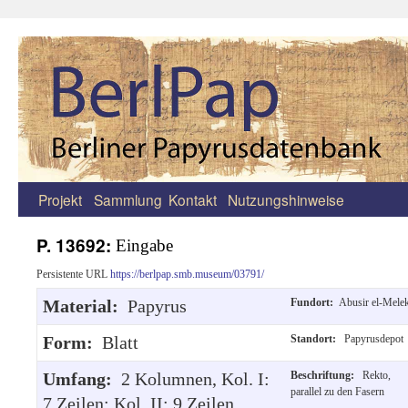
Projekt
Sammlung
Kontakt
Nutzungshinweise
Zum
Inhalt
P. 13692:
Eingabe
springen
Persistente URL
https://berlpap.smb.museum/03791/
Material:
Papyrus
Fundort:
Abusir el-Mele
Form:
Blatt
Standort:
Papyrusdepot
Umfang:
2 Kolumnen, Kol. I:
Beschriftung:
Rekto,
parallel zu den Fasern
7 Zeilen; Kol. II: 9 Zeilen.