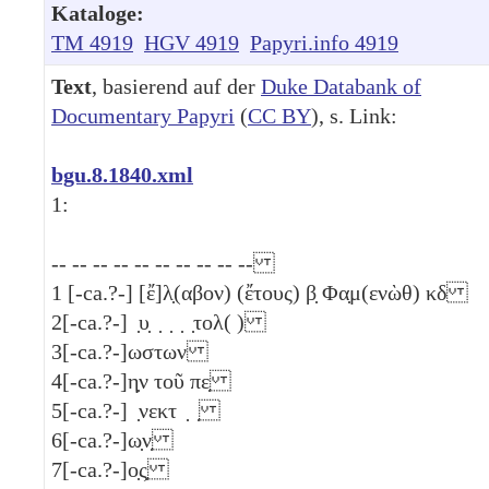
Kataloge:
TM 4919
HGV 4919
Papyri.info 4919
Text
, basierend auf der
Duke Databank of
Documentary Papyri
(
CC BY
), s. Link:
bgu.8.1840.xml
1:
-- -- -- -- -- -- -- -- -- --
1
[-ca.?-] [ἔ]λ̣(αβον) (ἔτους)
β̣
Φα̣μ(ενὼθ)
κδ
2
[-ca.?-] ̣υ̣ ̣ ̣ ̣ ̣τολ( )
3
[-ca.?-]ωστων
4
[-ca.?-]η̣ν τοῦ πε̣
5
[-ca.?-] ̣νεκτ ̣ ̣
6
[-ca.?-]ω̣ν̣
7
[-ca.?-]ο̣ς̣