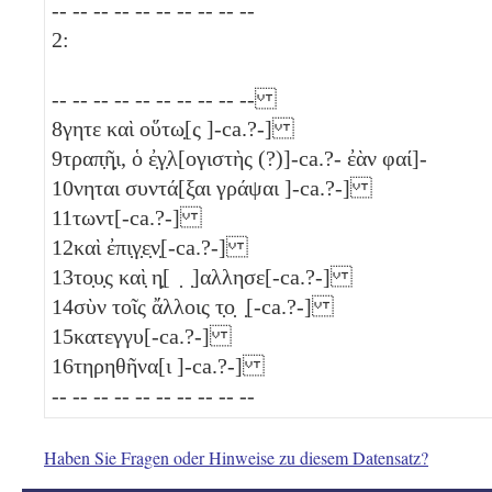
-- -- -- -- -- -- -- -- -- --
2:
-- -- -- -- -- -- -- -- -- --
8
γητε καὶ οὕτω̣[ς ]-ca.?-]
9
τραπ̣ῆ̣ι, ὁ ἐ̣γ̣λ[ογιστὴς (?)]-ca.?- ἐὰν φαί]-
10
νηται συντά[ξαι γράψαι ]-ca.?-]
11
τωντ[-ca.?-]
12
καὶ ἐπι̣γ̣ε̣ν̣[-ca.?-]
13
το̣υ̣ς καὶ̣ η̣[ ̣ ̣]αλλησε[-ca.?-]
14
σὺν τοῖς ἄλλοις τ̣ο̣ ̣[-ca.?-]
15
κατεγγυ[-ca.?-]
16
τηρηθῆνα[ι ]-ca.?-]
-- -- -- -- -- -- -- -- -- --
Haben Sie Fragen oder Hinweise zu diesem Datensatz?