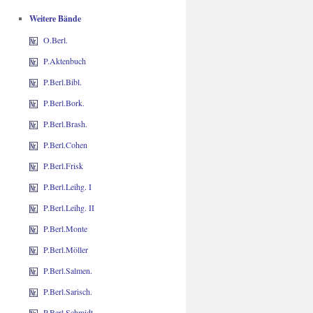
Weitere Bände
O.Berl.
P.Aktenbuch
P.Berl.Bibl.
P.Berl.Bork.
P.Berl.Brash.
P.Berl.Cohen
P.Berl.Frisk
P.Berl.Leihg. I
P.Berl.Leihg. II
P.Berl.Monte
P.Berl.Möller
P.Berl.Salmen.
P.Berl.Sarisch.
P.Berl.Schmidt