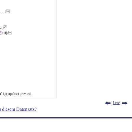
 ̣ ̣ ̣]
ω(μι)
*)
τῆς
 ἑ̣ρ̣(μηνέως) prev. ed.
|
Liste
|
u diesem Datensatz?