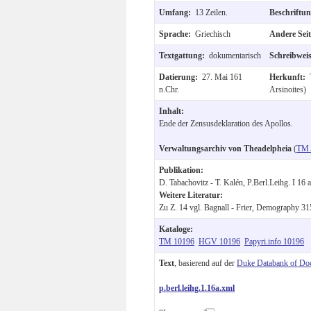
Umfang:
13 Zeilen.
Beschriftu
Sprache:
Griechisch
Andere Sei
Textgattung:
dokumentarisch
Schreibwei
Datierung:
27. Mai 161
Herkunft:
n.Chr.
Arsinoites)
Inhalt:
Ende der Zensusdeklaration des Apollos.
Verwaltungsarchiv von Theadelpheia
(
TM 
Publikation:
D. Tabachovitz - T. Kalén, P.Berl.Leihg. I 16 a
Weitere Literatur:
Zu Z. 14 vgl. Bagnall - Frier, Demography 3
Kataloge:
TM 10196
HGV 10196
Papyri.info 10196
Text
, basierend auf der
Duke Databank of Do
p.berl.leihg.1.16a.xml