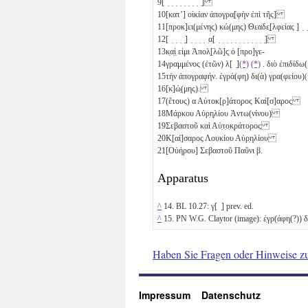
9
[ ̣ ̣ ̣ ̣ ̣ ̣ ̣ ̣ ̣]
10
[κατʼ] οἰκίαν ἀπογρα̣[φὴν ἐπὶ τῆς]
11
[προκ]ει(μένης) κώ(μης) Θεαδε̣[λφείας ] ̣ ̣
12
[ ̣ ̣ ̣ ̣] ̣ ̣ ̣ ̣ ̣α[ ̣ ̣ ̣ ̣ ̣ ̣ ̣ ̣ ̣ ̣ ̣ ̣]
13
κ̣α̣ί̣ εἰμι Ἀπολ̣[λῶ]ς̣ ὁ [προ]γε-
14
γραμμένος (ἐτῶν)
λ
[ ̣]
(*)
(*)
. διὸ ἐπιδίδ
15
τὴν ἀπογραφήν. ἐγρά(φη) δι(ὰ) γρα(φείου)
(
16
[κ]ώ̣(μης).
17
(ἔτους)
α
Αὐτοκ[ρ]άτο̣ρος Καί[σ]αρος
18
Μάρκου Αὐρ̣η̣λίου Ἀντω(νίνου)
19
Σεβαστοῦ καὶ Αὐ̣τ̣ο̣κ̣ράτορος
20
Κ̣[αί]σαρος Λουκίου Αὐρ̣ηλίου
21
[Οὐήρου] Σεβαστοῦ Παῦνι
β
.
Apparatus
^
14. BL 10.27:
γ
[ ̣] prev. ed.
^
15. PN W.G. Claytor (image): ἐ̣γρ(άφη(?)) διʼ
Haben Sie Fragen oder Hinweise z
Impressum
Datenschutz