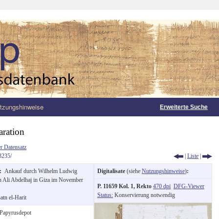
tzungshinweise
Erweiterte Suche
aration
r Datensatz
3235/
|
Liste
|
g:
Ankauf durch Wilhelm Ludwig
Digitalisate
(siehe
Nutzungshinweise
)
:
n Ali Abdelhaj in Giza im November
P. 11659 Kol. 1, Rekto
470 dpi
DFG-Viewer
Status:
Konservierung notwendig
atn el-Harit
Papyrusdepot