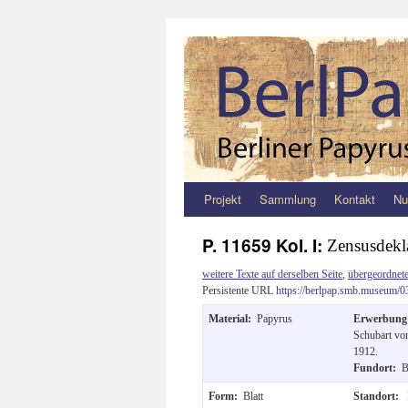
Projekt
Sammlung
Kontakt
Nu
Zum
Inhalt
P. 11659 Kol. I:
Zensusdekl
springen
weitere Texte auf derselben Seite
,
übergeordnete
Persistente URL
https://berlpap.smb.museum/0
Material:
Papyrus
Erwerbun
Schubart vo
1912.
Fundort:
B
Form:
Blatt
Standort: