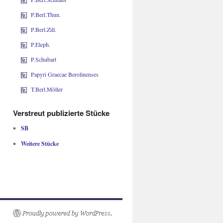
P.Berl.Thun.
P.Berl.Zill.
P.Eleph.
P.Schubart
Papyri Graecae Berolinenses
T.Berl.Möller
Verstreut publizierte Stücke
SB
Weitere Stücke