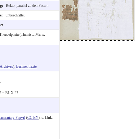
ng:
Rekto, parallel zu den Fasern
te:
unbeschriftet
se:
Theadelpheia (Themistu Meris,
Archives
):
Berliner Texte
.
15 = BL X 27.
cumentary Papyri
(
CC BY
), s. Link: