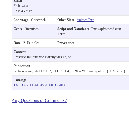
Zeilen
Fr. b: vacat
Fr. c: 4 Zeilen
Language:
Griechisch
Other Side:
anderer Text
Genre:
literarisch
Script and Notations:
Text kopfstehend zum
Rekto.
Date:
2. Jh. n.Chr.
Provenance:
Content:
Prosatext mit Zitat von Bakchylides 15, 56
Publication:
G. Ioannidou, BKT IX 187; CLGP I 1.4, S. 289–290 Bacchylides 3 (H. Maehler).
Catalogs:
TM 63377
LDAB 4584
MP3 2291.01
Any Questions or Comments?