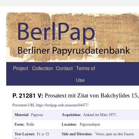
Project
Collection
Contact
Terms of
Zum
Use
Inhalt
springen
P. 21281 V:
Prosatext mit Zitat von Bakchylides 15
Persistent URL
https://berlpap.smb.museum/04477/
Material:
Papyrus
Acquisition:
Ankauf im März 1971.
Form:
Rolle
Location:
Papyrusdepot
Text Layout:
Fr. a: 15
Side and Direction:
Verso, quer zu den Fasern