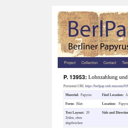
Project
Collection
Contact
Ter
Zum
Inhalt
P. 13953:
Lohnzahlung und 
springen
Persistent URL
https://berlpap.smb.museum/03
Material:
Papyrus
Find Location:
A
Form:
Blatt
Location:
Papyru
Text Layout:
20
Side and Directi
Zeilen, oben
abgebrochen