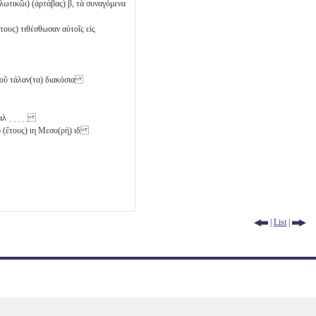
(λωτικῶι) (ἀρτάβας)
β
, τὰ συναγόμενα
τους) τιθέσθωσαν αὐτοῖς εἰς
λκοῦ τάλαν(τα) διακόσια
αλ ̣ ̣ ̣ ̣ ̣
ι) (ἔτους)
ιη
Μεσο(ρὴ)
ιδ
|
List
|