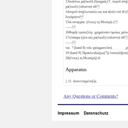
13
ἑκάστωι χα(λκοῦ) (δραχμὰς)
Γ
, πυροῦ ἀνη
χα(λκοῦ) (τάλαντα)
σδ
14
πυροῦ ἀνη(λωτικῶι)
ωιϛ
καὶ ἀ(πὸ) τοῦ
ιθ
(ἔ
δεκάμηνον
15
αἱ σιταρχίαι. (ἔτους)
ιη
Μεσορὴ
ε
——
16
Φαμῆι τραπεζίτηι. χρημάτισον ὁμοίως χα
17
τέσσαρα (γίνεται) χα(λκοῦ) (τάλαντα)
σδ
——
vac. ? (hand 8) τοῖς γρ(αμματεῦσι) ̣ ̣ ̣ ̣ ̣ ̣ ̣ ̣χ
19
(hand 9) Ἡ̣ρακλεο̣δ̣ώ(ρῳ(?)) ἐπισ̣τ̣α̣λ̣ῆ(να
20
(ἔτους)
ιη
Μεσο(ρὴ)
ιδ
Apparatus
^
11. ἀποτεταγμένο[ι]ς
Any Questions or Comments?
Impressum
Datenschutz