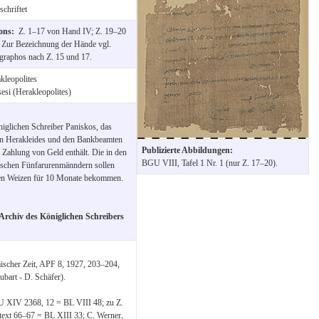
chriftet
ions:
Z. 1–17 von Hand IV; Z. 19–20
 Zur Bezeichnung der Hände vgl.
graphos nach Z. 15 und 17.
kleopolites
esi (Herakleopolites)
iglichen Schreiber Paniskos, das
en Herakleides und den Bankbeamten
Publizierte Abbildungen:
Zahlung von Geld enthält. Die in den
BGU VIII, Tafel 1 Nr. 1 (nur Z. 17–20).
ischen Fünfarurenmänndern sollen
en Weizen für 10 Monate bekommen.
.
Archiv des Königlichen Schreibers
ischer Zeit, APF 8, 1927, 203–204,
bart - D. Schäfer).
U XIV 2368, 12 = BL VIII 48; zu Z.
text 66–67 = BL XIII 33; C. Werner,