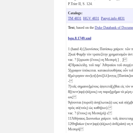
P.Trier II, S. 124.
Catalogs:
TM 4831
HGV 4831
Papyri.info 4831
Text
, based on the
Duke Databank of Documen
bgu.8.1749.xml
1
(hand 4) [Διονύσιος Πανίσκῳ χαίρειν. τῶν
2
[καὶ Φαμῆν τὸν τραπεζίτην χρηματισμῶν ἀν
vac. ? [ἔρρωσο (ἔτους)
ιη
Μεσορὴ ] ̣ ̣]
4
[Ἡρακλείδῃ. τοῦ παρʼ Ἀθηναίου τοῦ συγγ(εν
5
[γραφον ὑπόκειται. κατακολουθήσας οὖν το
6
[μέτρησον συν]ε̣π[ι]στέ̣[λλ]ον̣τ̣ο̣ς̣ [Πανίσκ]ου 
-
7
[τοῖς σημαινο]μ̣ένοις ἀ̣π̣οτετά[χ]θαι εἰς τὸ
8
[(πεντ)αρ(ο)ύ(ροις)
υη
παρα]χρῆμα τὰ μέρη 
ωιϛ
9
γ̣ί̣νονται (πυροῦ) ἀνη(λωτικῷ)
ωιϛ
καὶ σ̣ύ̣(μβο
πρὸς αὐ(τοὺς) ὡς καθή(κει).
vac. ? (ἔτους)
ιη
Μεσο(ρὴ)
ε
11
Ἀθήναιος Διονυσίωι χαίρειν. τοῖς ἀποτεταγ
12
Θηβαίων (πεντ)αρ(ο)ύ(ρων) ἀνδ(ράσι)
υη
π
Μεσορὴ