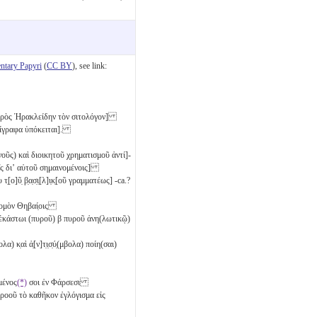
tary Papyri
(
CC BY
), see link:
 πρὸς Ἡρακλείδην τὸν σιτολόγον]
τίγραφα ὑπόκειται].
οῦς) καὶ διοικητοῦ χρηματισμοῦ ἀντί]-
ῖς διʼ αὐτοῦ σημαινομένοις]
τ̣[ο]ῦ̣ β̣α̣σ̣ι̣[λ]ι̣κ̣[οῦ γραμματέως] -ca.?
ν νομὸν Θηβαί̣οις
ἑκάστωι (πυροῦ)
β
πυροῦ ἀνη(λωτικῷ)
λα) κ̣αὶ ἀ̣[ν]τ̣ι̣σ̣ύ̣(μβολα) ποίη(σαι)
μένος
(*)
σοι ἐν Φάρσεσι
ροοῦ τὸ καθῆκον ἐγλόγισμα εἰς