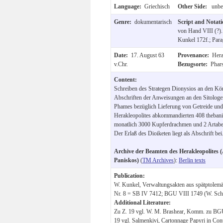
Language:
Griechisch
Other Side:
unbes
Genre:
dokumentarisch
Script and Notat
von Hand VIII (?).
Kunkel 172f.; Para
Date:
17. August 63
Provenance:
Hera
v.Chr.
Bezugsorte:
Phars
Content:
Schreiben des Strategen Dionysios an den Kön
Abschriften der Anweisungen an den Sitolog
Phames bezüglich Lieferung von Getreide und 
Herakleopolites abkommandierten 408 theban
monatlich 3000 Kupferdrachmen und 2 Artab
Der Erlaß des Dioiketen liegt als Abschrift bei
Archive der Beamten des Herakleopolites (
Paniskos)
(
TM Archives
):
Berlin texts
Publication:
W. Kunkel, Verwaltungsakten aus spätptolemä
Nr. 8 = SB IV 7412; BGU VIII 1749 (W. Schu
Additional Literature:
Zu Z. 19 vgl. W. M. Brashear, Komm. zu BG
19 vgl. Salmenkivi, Cartonnage Papyri in Con