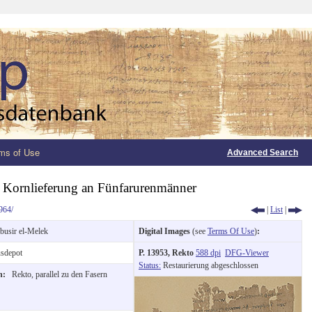
ms of Use
Advanced Search
Kornlieferung an Fünfarurenmänner
964/
|
List
|
busir el-Melek
Digital Images
(see
Terms Of Use
)
:
sdepot
P. 13953, Rekto
588 dpi
DFG-Viewer
Status:
Restaurierung abgeschlossen
on:
Rekto, parallel zu den Fasern