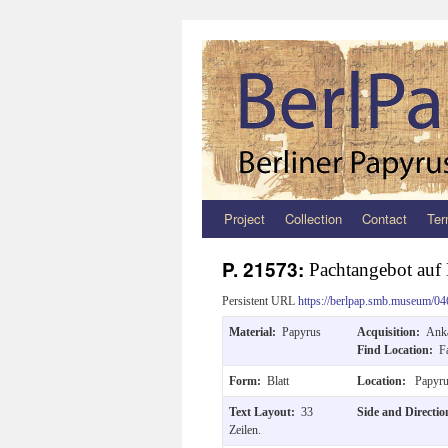
Project
Collection
Contact
Ter
Zum
Inhalt
P. 21573:
Pachtangebot auf
springen
Persistent URL
https://berlpap.smb.museum/04
Material:
Papyrus
Acquisition:
Anka
Find Location:
F
Form:
Blatt
Location:
Papyru
Text Layout:
33
Side and Directi
Zeilen.