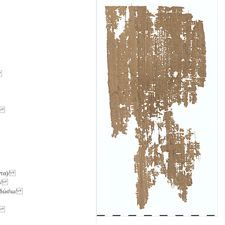
/
\ῃ/
οντα)/
ὺς)/
 ἀποδώσ\ω/
ίων