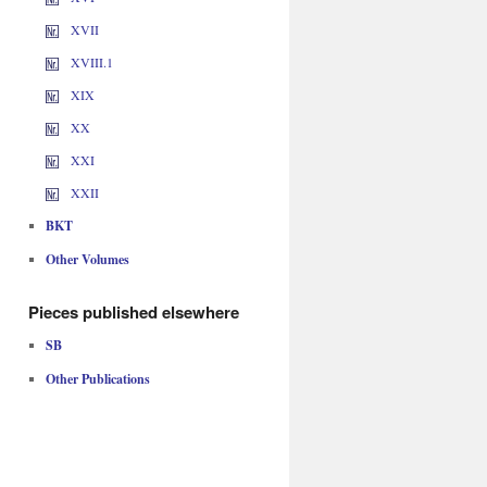
XVII
XVIII.1
XIX
XX
XXI
XXII
BKT
Other Volumes
Pieces published elsewhere
SB
Other Publications