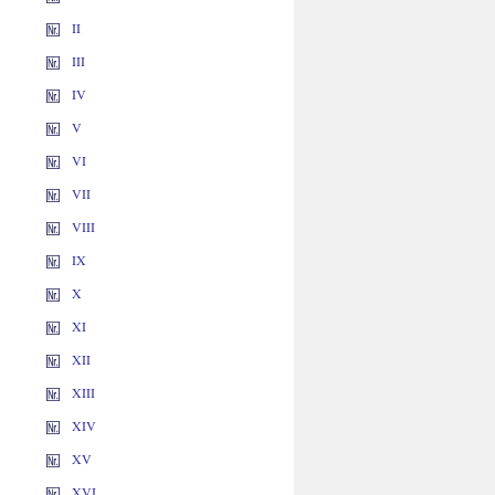
II
III
IV
V
VI
VII
VIII
IX
X
XI
XII
XIII
XIV
XV
XVI