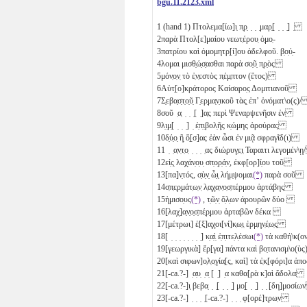
bgu.11.2123.xml
1
(hand 1) Πτολεμα[ίω]ι̣ π̣ρ̣ ̣ ̣ ̣μαρ̣[ ̣ ̣ ̣] ̣
2
παρὰ Πτολ[ε]μαίου νεωτ̣έρου̣ ὁ̣μο̣-
3
πατρίου καὶ ὁμομητρ̣[ί]ου ἀδελφοῦ. β̣ο̣ύ̣-
4
λομαι μισθ̣ώ̣σ̣ασθαι πα̣ρὰ σο̣ῦ̣ π̣ρ̣ὸς
5
μόν̣ο̣ν̣ τὸ ἐ̣ν̣εστὸς π̣έμ̣πτον (ἔτος)
6
Αὐτ̣[ο]κράτορος Καίσαρο̣ς Δομιτιανοῦ
7
Σ̣εβα̣σ̣τ̣ο̣ῦ̣ Γ̣ερ̣μα̣ν̣ικοῦ τὰς̣ ἐπʼ ὀνόματ\ο(ς)
8
σοῦ ̣α̣ ̣ ̣ ̣[ ̣]α̣ς περὶ Ψεναρψενῆσιν ἐν
9
λ̣ι̣μ̣[ ̣ ̣ ̣] ̣ ἐ̣π̣ι̣βολ̣ῆ̣ς κ̣ώ̣μης ἀρούρας
10
δ̣ύ̣ο̣
ἢ̣ ὅ̣[σ]ας ἐὰν ὦσι ἐν μιᾷ
σφραγῖδ(ι)
11
̣ ̣α̣ν̣τ̣ο̣ ̣ ̣ ̣ ̣ας διώ̣ρυγ̣ε̣ι̣ Ταραιτι λεγομέν
12
εἰ̣ς̣ λαχ̣άν̣ο̣υ̣ σπ̣ο̣ρ̣ά̣ν̣, ἐκφ[ορ]ί̣ου τοῦ
13
[πα]ν̣τός, σ̣ὺ̣ν̣ ὧ̣ι̣ λήμ̣ψομαι
(*)
παρὰ σοῦ
14
σ̣π̣ε̣ρ̣μάτ̣ω̣ν̣ λ̣α̣χ̣α̣ν̣ο̣σ̣πέρμου ἀρτάβης
15
ἡ̣μισο̣υς
(*)
, τ̣ῶ̣ν̣ ὅ̣λ̣ων ἀρουρῶν δύο
16
[λαχ]α̣ν̣ο̣σ̣πέ̣ρ̣μου ἀρταβῶν δέκα
17
[μέτρωι] ἑ[ξ]α̣χ̣οι[νί]κ̣ω̣ι̣ ἑρμ̣η̣ν̣έ̣ω̣ς̣
18
[ ̣ ̣ ̣ ̣ ̣ ̣ ̣ ̣] κ̣α̣ὶ̣ ἐ̣π̣ιτε̣λ̣έσωι
(*)
τὰ καθή\κ(
19
[γεωργικὰ] ἔρ[γα] πάντα καὶ βο̣τανισμ\ο(
20
[καὶ σιφων]ο̣λ̣ο̣γία̣[ς, καὶ] τὰ ἐ̣κ̣[φόρι]α
21
[-ca.?-] ̣α̣υ̣ ̣α̣ [ ̣] ̣α καθα[ρὰ κ]αὶ ἄδολα
22
[-ca.?-]ι̣ βεβα̣ ̣ ̣[ ̣ ̣ ̣] μο̣[ ̣ ̣] ̣ ̣ [δη]μοσ
23
[-ca.?-] ̣ ̣ ̣ ̣[-ca.?-] ̣ ̣ ̣ φ[ορέ]τ̣ρω̣ν