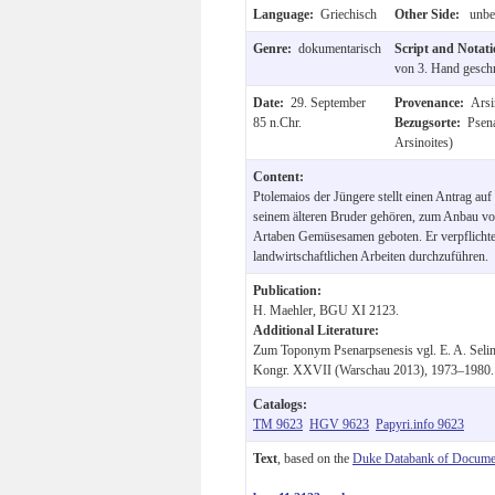
Language:
Griechisch
Other Side:
unbes
Genre:
dokumentarisch
Script and Notat
von 3. Hand geschr
Date:
29. September
Provenance:
Arsi
85 n.Chr.
Bezugsorte:
Psena
Arsinoites)
Content:
Ptolemaios der Jüngere stellt einen Antrag auf
seinem älteren Bruder gehören, zum Anbau v
Artaben Gemüsesamen geboten. Er verpflichtet
landwirtschaftlichen Arbeiten durchzuführen.
Publication:
H. Maehler, BGU XI 2123.
Additional Literature:
Zum Toponym Psenarpsenesis vgl. E. A. Seli
Kongr. XXVII (Warschau 2013), 1973–1980.
Catalogs:
TM 9623
HGV 9623
Papyri.info 9623
Text
, based on the
Duke Databank of Documen