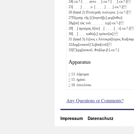
24
[-ca.?-] ̣ ̣ ̣ ̣α̣ντο̣ ̣ ̣ ̣[-ca.?-] ̣ ̣ ̣[-ca.?-]
25
[ ̣ ̣ ̣ ̣] ̣ ̣ ̣ ̣ ̣ο ̣[ ̣ ̣ ̣ ̣ ̣] ̣ ̣ ̣ ̣[-ca.?-]
26
(hand 2) Πτολεμαῖς νεώτερος ̣[-ca.?-]
27
Π̣έ̣ρ̣σ̣ης τῆς̣ [ἐ]πιγον̣ῆ̣[ς] μεμ̣[ίσθω]-
28
μ̣[αι] τ̣ὰς τοῦ̣ ̣ ̣ ̣ ̣ ̣ ̣ ̣ ̣τ̣ε̣ρ̣[-ca.?-]
29
[ ̣ ̣] ἀ̣ρο̣ύ̣ρ̣ας̣ δ[ύο]
̣ ̣[ ̣ ̣ ̣ ̣ ̣] ̣ ̣τ[-ca.?-]
30
[ ̣ ̣] ̣ ̣ ̣ ̣ κ̣αθὼ[ς] πρόκιτ[αι].
31
(hand 3) ἔτ̣[ους
ε
Αὐτοκρά]τ̣ορος Καί[σ
32
Δ̣ο̣μ̣[ιτιανοῦ] Σ̣ε̣βασ̣[τοῦ]
33
[Γ]ε̣ρμ̣[ανικοῦ, Φα]ῶφι
β
[-ca.?-]
Apparatus
^
13. λήψομαι
^
15. ἡμίσει
^
18. ἐπιτελέσω
Any Questions or Comments?
Impressum
Datenschutz