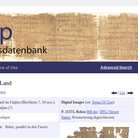
ms of Use
Advanced Search
 Land
664/
|
List
|
uf im Faijûm (Blechkiste 7, 34 usw.).
Digital Images
(see
Terms Of Use
)
:
aijûm (?)
P. 21573, Rekto
600 dpi
DFG-Viewer
sdepot
Status:
Restaurierung abgeschlossen
on:
Rekto, parallel zu den Fasern