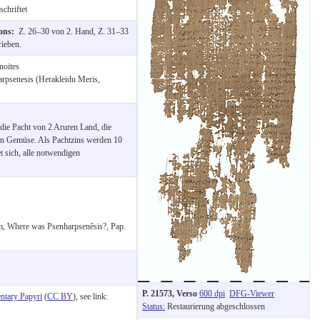
chriftet
ions:
Z. 26–30 von 2. Hand, Z. 31–33
ieben.
noites
rpsenesis (Herakleidu Meris,
 die Pacht von 2 Aruren Land, die
on Gemüse. Als Pachtzins werden 10
 sich, alle notwendigen
m, Where was Psenharpsenêsis?, Pap.
P. 21573, Verso
600 dpi
DFG-Viewer
tary Papyri
(
CC BY
), see link:
Status:
Restaurierung abgeschlossen