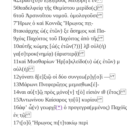
5
Θεαδελφείᾳ τ̣ῆς Θεμίστου μερίδο(ς)
6
τοῦ Ἀρσινοΐτου νομοῦ. ὁμολογοῦσι
7
Ἥρων̣ ὁ καὶ Κοννᾶς Ἥρω̣νος πι̣τ̣-
8
τακιάρ̣χης ὡ(ς ἐτῶν)
ξε
ἄση̣μ̣ος καὶ Πα-
9
χόις Πα̣χόιτος τοῦ Παχόιτο̣ς ἀπὸ τῆς
10
αὐτῆς κώμης [ὡ(ς ἐτῶν(?))]
λ̣β
οὐλ(ὴ)
γα[σ]τροκ(νημίᾳ) (ἀριστερᾷ)
11
καὶ Μυσθαρίων Ἡρ[α]κ̣λείδο(υ) ὡ(ς ἐτῶν)
μ
οὐλ(ὴ)
12
γόνατι δ̣[ε]ξιῷ οἱ δύο συνγεω[ρ]γ[ο]ὶ ―
13
Μάρωνι Πνεφερῶ̣τ̣ος μεμισ̣θωκ[έ]-
14
ναι αὐ[τ]ῷ̣ πρὸς̣ μ̣όνο[ν] τ̣[ὸ] εἰσιὸν
ιθ
(ἔτος)
15
Ἀντωνίνου Καίσαρος τ̣ο[ῦ] κυρίου
16
ἀφʼ ὧ̣(ν) γεωρ̣γ̣ῖ
(*)
ὁ προγεγρα(μμένος) Πα̣χόϊς
ἐν̣ τ̣ῷ̣
17
τ̣[ο]ῦ̣ Ἥρω̣νος πι[τ]τακίῳ περὶ