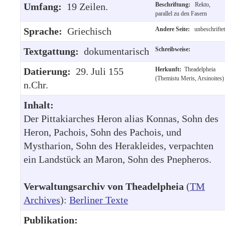
Umfang:
19 Zeilen.
Beschriftung:
Rekto,
parallel zu den Fasern
Sprache:
Griechisch
Andere Seite:
unbeschriftet
Textgattung:
dokumentarisch
Schreibweise:
Datierung:
29. Juli 155
Herkunft:
Theadelpheia
(Themistu Meris, Arsinoites)
n.Chr.
Inhalt:
Der Pittakiarches Heron alias Konnas, Sohn des
Heron, Pachois, Sohn des Pachois, und
Mystharion, Sohn des Herakleides, verpachten
ein Landstück an Maron, Sohn des Pnepheros.
Verwaltungsarchiv von Theadelpheia
(
TM
Archives
):
Berliner Texte
Publikation: