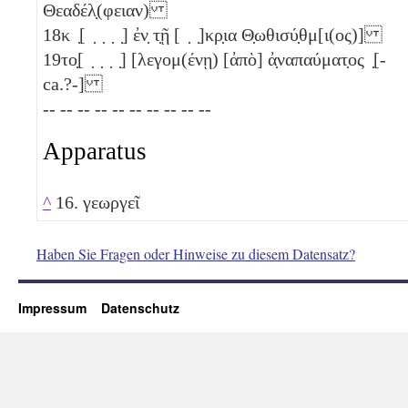
Θεαδέλ̣(φειαν)
18
κ ̣[ ̣ ̣ ̣ ̣] ἐν̣ τ̣ῇ [ ̣ ̣]κρ̣ια Θ̣ωθισύ̣θμ[ι(ος)]
19
το̣[ ̣ ̣ ̣ ̣] [λεγομ(ένῃ) [ἀπὸ] ἀ̣ναπαύματ̣ος ̣[-
ca.?-]
-- -- -- -- -- -- -- -- -- --
Apparatus
^
16. γεωργεῖ
Haben Sie Fragen oder Hinweise zu diesem Datensatz?
Impressum
Datenschutz