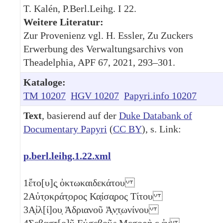
T. Kalén, P.Berl.Leihg. I 22.
Weitere Literatur:
Zur Provenienz vgl. H. Essler, Zu Zuckers
Erwerbung des Verwaltungsarchivs von
Theadelphia, APF 67, 2021, 293–301.
Kataloge:
TM 10207
HGV 10207
Papyri.info 10207
Text
, basierend auf der
Duke Databank of
Documentary Papyri
(
CC BY
), s. Link:
p.berl.leihg.1.22.xml
1
ἔτο[υ]ς̣ ὀκτωκαιδεκάτου
2
Αὐτ̣οκράτ̣ορος Κα̣ίσα̣ρος Τίτου
3
Α̣ἰλ[ί]ου̣ Ἁδριανοῦ Ἀ̣ν̣τ̣ωνίνου
4
Σεβαστ̣[ο]ῦ Ε̣ὐ̣σ̣εβοῦς Μεσ̣ορὴ
ε
ἐν