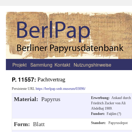
Projekt
Sammlung
Kontakt
Nutzungshinweise
Zum
Inhalt
P. 11557:
Pachtvertrag
springen
Persistente URL
https://berlpap.smb.museum/03096/
Material:
Papyrus
Erwerbung:
Ankauf durch
Friedrich Zucker von Ali
Abdelhaj 1909.
Fundort:
Faijûm (?)
Form:
Blatt
Standort:
Papyrusdepot