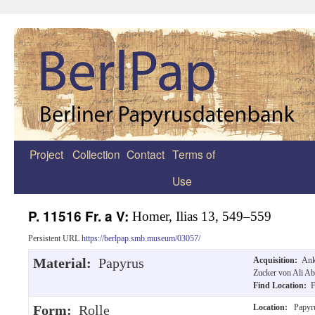
Project
Collection
Contact
Terms of
Zum
Use
Inhalt
springen
P. 11516 Fr. a V:
Homer, Ilias 13, 549–559
Persistent URL
https://berlpap.smb.museum/03057/
Material:
Papyrus
Acquisition:
Ank
Zucker von Ali Ab
Find Location:
F
Form:
Rolle
Location:
Papyr