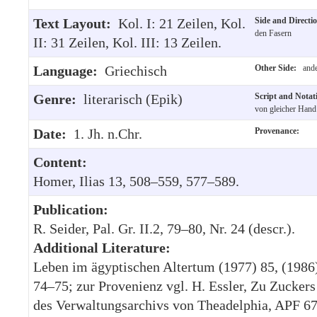
Text Layout:
Kol. I: 21 Zeilen, Kol.
Side and Direct
den Fasern
II: 31 Zeilen, Kol. III: 13 Zeilen.
Language:
Griechisch
Other Side:
ande
Genre:
literarisch (Epik)
Script and Nota
von gleicher Hand
Date:
1. Jh. n.Chr.
Provenance:
Content:
Homer, Ilias 13, 508–559, 577–589.
Publication:
R. Seider, Pal. Gr. II.2, 79–80, Nr. 24 (descr.).
Additional Literature:
Leben im ägyptischen Altertum (1977) 85, (1986)
74–75; zur Provenienz vgl. H. Essler, Zu Zucker
des Verwaltungsarchivs von Theadelphia, APF 67