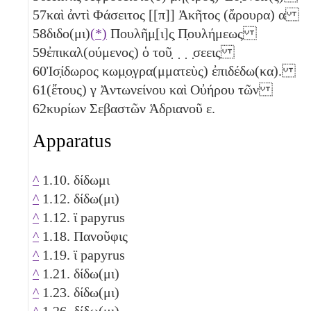
57
καὶ ἀντὶ Φάσειτος [[π]] Ἀκῆτος (ἄρουρα)
α
58
διδο(μι)
(*)
Πουλῆμ̣[ι]ς̣ Π̣ουλήμεως
59
ἐπικαλ(ούμενος) ὁ τοῦ̣ ̣ ̣ ̣σεεις
60
Ἰσ̣ίδωρος κωμ̣ο̣γρα(μματεὺς) ἐπιδέδω(κα).
61
(ἔτους)
γ
Ἀντωνείνου καὶ Οὐήρου τῶν
62
κυρίων Σεβαστῶν Ἁδριανοῦ
ε
.
Apparatus
^
1.10. δίδωμι
^
1.12. δίδω(μι)
^
1.12. ϊ papyrus
^
1.18. Πανοῦφις
^
1.19. ϊ papyrus
^
1.21. δίδω(μι)
^
1.23. δίδω(μι)
^
1.26. δίδω(μι)