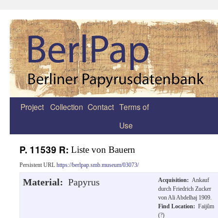
Project
Collection
Contact
Terms of
Zum
Use
Inhalt
springen
P. 11539 R:
Liste von Bauern
Persistent URL
https://berlpap.smb.museum/03073/
Material:
Papyrus
Acquisition:
Ankauf
durch Friedrich Zucker
von Ali Abdelhaj 1909.
Find Location:
Faijûm
(?)