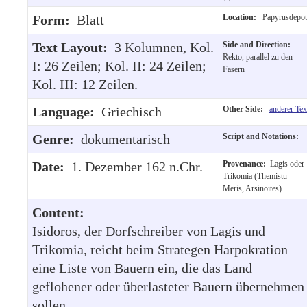
Form:
Blatt
Location:
Papyrusdepot
Text Layout:
3 Kolumnen, Kol.
Side and Direction:
Rekto, parallel zu den
I: 26 Zeilen; Kol. II: 24 Zeilen;
Fasern
Kol. III: 12 Zeilen.
Language:
Griechisch
Other Side:
anderer Tex
Genre:
dokumentarisch
Script and Notations:
Date:
1. Dezember 162 n.Chr.
Provenance:
Lagis oder
Trikomia (Themistu
Meris, Arsinoites)
Content:
Isidoros, der Dorfschreiber von Lagis und
Trikomia, reicht beim Strategen Harpokration
eine Liste von Bauern ein, die das Land
geflohener oder überlasteter Bauern übernehmen
sollen.