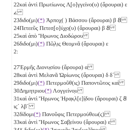
22
καὶ ἀντὶ Πρωτίωνος Λ̣[ο]γγείνο(υ) (ἄρουραι)
ε
𐅵
23
διδο(μι)
(*)
Ἁρποχ( ) Βάσσου (ἄρουραι)
β
𐅸
24
Πετεεῦς Πετεσ̣[ο]ύ̣χ̣ο̣(υ) (ἄρουραι)
β
𐅸
25
καὶ ἀπὸ Ἥρωνος Διοδώρου
26
διδο(μι)
(*)
Πῶ̣λ̣ις Θεομνᾶ (ἄρουραι)
ε
2:
27
Ἑρμῆς Διονυ̣σίου (ἄρουρα)
α
28
καὶ ἀντὶ Μελανᾶ Ὡρίωνος (ἄρουραι)
δ
δ´
29
διδο(μι)
(*)
Πετερμοῦθ(ις) Παποντῶτος καὶ
30
Δημητριου
(*)
Λογγείνο̣υ
31
καὶ ἀντὶ Ἥρ̣ωνος Ἡρα̣κ̣λ[ε]ί̣δου (ἄρουραι)
ζ
𐅸
ιϛ´
λβ´
32
δίδομι
(*)
Πανοῦφις Πετερμούθεω(ς)
33
καὶ ἀντὶ Ἥρωνος Σαβ̣είνου (ἄρουραι)
ε
34
☓ διδο(μι)
(*)
Ἰσχυρᾶς Ἰσ̣χ[υρ]ᾶτος̣