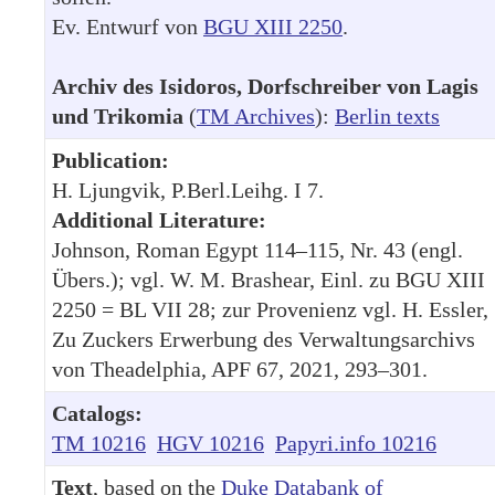
Ev. Entwurf von
BGU XIII 2250
.
Archiv des Isidoros, Dorfschreiber von Lagis
und Trikomia
(
TM Archives
):
Berlin texts
Publication:
H. Ljungvik, P.Berl.Leihg. I 7.
Additional Literature:
Johnson, Roman Egypt 114–115, Nr. 43 (engl.
Übers.); vgl. W. M. Brashear, Einl. zu BGU XIII
2250 = BL VII 28; zur Provenienz vgl. H. Essler,
Zu Zuckers Erwerbung des Verwaltungsarchivs
von Theadelphia, APF 67, 2021, 293–301.
Catalogs:
TM 10216
HGV 10216
Papyri.info 10216
Text
, based on the
Duke Databank of