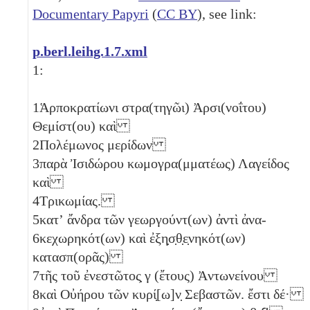
Documentary Papyri
(
CC BY
), see link:
p.berl.leihg.1.7.xml
1:
1
Ἁρποκρατίωνι στρα(τηγῶι) Ἀρσι(νοΐτου)
Θεμίστ(ου) καὶ
2
Πολέμωνος μερίδων
3
παρὰ Ἰσιδώρου κωμογρα(μματέως) Λαγείδος
καὶ
4
Τρικωμίας.
5
κατʼ ἄνδρα τῶν γεωργούντ(ων) ἀντὶ ἀνα-
6
κεχωρηκότ(ων) καὶ ἐξη̣σ̣θ̣ε̣νηκότ(ων)
κατασπ(ορᾶς)
7
τῆς τοῦ ἐνεστῶτος̣
γ
(ἔτους) Ἀντωνείνου
8
καὶ Οὐήρου τῶν κυρί̣[ω]ν̣ Σεβαστῶν. ἔστι δέ·