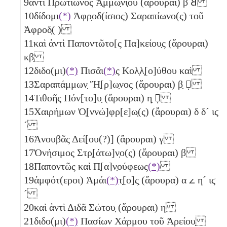
9
ἀντὶ Πρωτίωνος Ἀ̣μμω̣νί̣ου (ἄρουραι)
β
𐅸
10
δίδομι
(*)
Ἀφρ̣οδ(ίσιος) Σαραπίωνο(ς) τοῦ
Ἀφροδ̣( )
11
καὶ ἀντὶ Παποντῶτο[ς Πα]κείου̣ς (ἄρουραι)
κβ̣
12
διδο(μι)
(*)
Πισᾶι
(*)
ς Κολ̣λ̣[ο]ύθου καὶ
13
Σαραπάμμων̣ Ἥ̣[ρ]ω̣νος̣ (ἄρουραι)
β̣
𐅵̣
14
Τιθοῆς Πόν[το]υ̣ (ἄρουραι)
η̣
𐅵̣
15
Χαιρήμων Ὀ̣[ννώ]φρ[ε]ω̣(ς) (ἄρουραι)
δ
δ´
ιϛ
´
16
Ἀνουβᾶς Δεί[ου(?)] (ἄρουραι)
γ
17
Ὀνήσιμος Στρ̣[άτω]ν̣ο(ς) (ἄρουραι)
β
18
Παποντῶς καὶ Π̣[α]ν̣ούφεως
(*)
19
ἀμφότ(εροι) Ἀμάι
(*)
τ̣[ο]ς̣ (ἄρουρα)
α
𐅵
η´
ιϛ
´
20
καὶ ἀντὶ Διδᾶ Σώτου̣ (ἄρουραι)
η
21
διδο(μι)
(*)
Πασίων Χάρμου τοῦ Ἀρείου̣