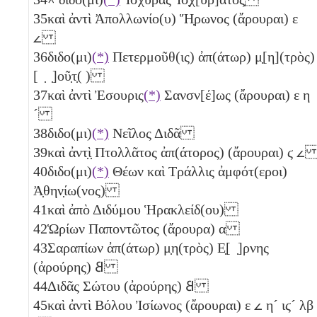
35
καὶ ἀντὶ Ἀπολλωνίο(υ) Ἥ̣ρωνος (ἄρουραι)
ε
𐅵
36
διδο(μι)
(*)
Πετερμοῦθ(ις) ἀπ(άτωρ) μ̣[η](τρὸς)
[ ̣ ̣]οῦ̣τ̣( )
37
καὶ ἀντὶ Ἐσουρις
(*)
Σανσν[έ]ως (ἄρουραι)
ε
η
´
38
διδο(μι)
(*)
Νεῖλος Διδᾶ
39
καὶ ἀντ̣ὶ̣ Πτολλᾶτος ἀπ(άτορος) (ἄρουραι)
ϛ
𐅵
40
διδο(μι)
(*)
Θέων καὶ Τράλλις ἀμφότ(εροι)
Ἀ̣θην̣ίω(νος)
41
καὶ ἀπὸ Διδύμου Ἡρακλείδ(ου)
42
Ὡρίων Παποντῶτος (ἄρουρα)
α
43
Σαραπίων ἀπ(άτωρ) μ̣η(τρὸς) Ε̣[ ̣]ρνης
(ἀρούρης)
𐅸
44
Διδᾶς Σώτου (ἀρούρης)
𐅸
45
καὶ ἀντὶ Βόλου Ἰσίωνος (ἄρουραι)
ε
𐅵
η´
ιϛ´
λβ