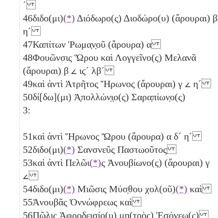
´
46
διδο(μι)
(*)
Διόδωρο(ς) Διοδώρο(υ) (ἄρουραι)
β
η´
47
Καπίτων Ῥωμα̣ν̣οῦ (ἄρουρα)
α
48
Φουῶνσις Ὥρου καὶ Λογγεῖνο(ς) Μελανᾶ
(ἄρουραι)
β
𐅵
ιϛ´
λβ´
49
καὶ ἀντὶ Ἁτρῆτος Ἥρωνος (ἄρουραι)
γ
𐅵
η´
50
δί[δω](μι) Ἀ̣πολλών̣ι̣ο(ς) Σαρα̣πίων̣ο(ς)
3:
51
καὶ ἀντὶ Ἥρωνος Ὥρου (ἄρουρα)
α
δ´
η´
52
διδο(μι)
(*)
Σανσνεῦς Παστωοῦτος
53
καὶ ἀντὶ Πελῶι
(*)
ς Ἀνουβίωνο(ς) (ἄρουραι)
γ
𐅵
54
διδο(μι)
(*)
Μιῶσις Μύσ̣θου χολ(οῦ)
(*)
καὶ
55
Ἀνουβᾶς Ὀννώφρεως καὶ
56
Πῶλις Ἀφροδεισίο(υ) μη(τρὸς) Ἐσ̣όνεω(ς)