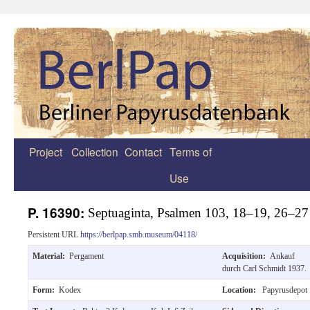
Project
Collection
Contact
Terms of
Zum
Use
Inhalt
springen
P. 16390:
Septuaginta, Psalmen 103, 18–19, 26–27
Persistent URL
https://berlpap.smb.museum/04118/
Material:
Pergament
Acquisition:
Ankauf
durch Carl Schmidt 1937.
Form:
Kodex
Location:
Papyrusdepot