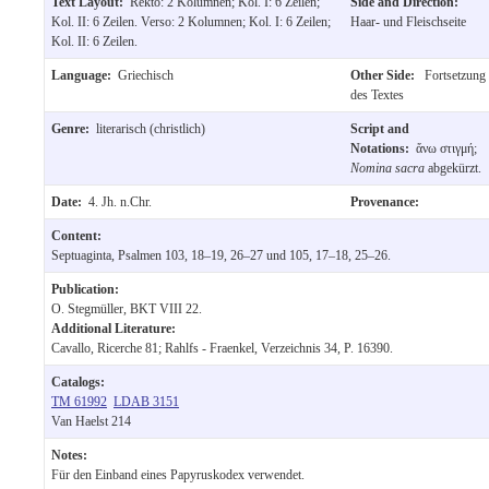
Text Layout:
Rekto: 2 Kolumnen; Kol. I: 6 Zeilen;
Side and Direction:
Kol. II: 6 Zeilen. Verso: 2 Kolumnen; Kol. I: 6 Zeilen;
Haar- und Fleischseite
Kol. II: 6 Zeilen.
Language:
Griechisch
Other Side:
Fortsetzung
des Textes
Genre:
literarisch (christlich)
Script and
Notations:
ἄνω στιγμή;
Nomina sacra
abgekürzt.
Date:
4. Jh. n.Chr.
Provenance:
Content:
Septuaginta, Psalmen 103, 18–19, 26–27 und 105, 17–18, 25–26.
Publication:
O. Stegmüller, BKT VIII 22.
Additional Literature:
Cavallo, Ricerche 81; Rahlfs - Fraenkel, Verzeichnis 34, P. 16390.
Catalogs:
TM 61992
LDAB 3151
Van Haelst 214
Notes:
Für den Einband eines Papyruskodex verwendet.