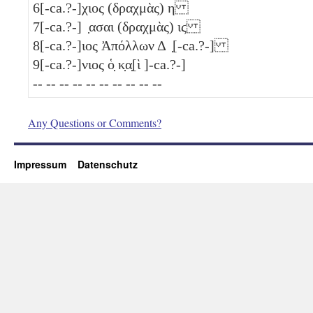
6
[-ca.?-]χιος (δραχμὰς)
η
7
[-ca.?-] ̣ασαι (δραχμὰς)
ιϛ
8
[-ca.?-]ιος Ἀπόλλων Δ ̣[-ca.?-]
9
[-ca.?-]νιος ὁ̣ κ̣α̣[ὶ ]-ca.?-]
-- -- -- -- -- -- -- -- -- --
Any Questions or Comments?
Impressum
Datenschutz