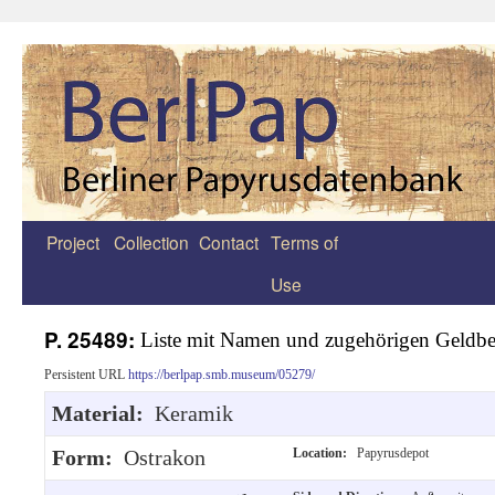
Project
Collection
Contact
Terms of
Zum
Use
Inhalt
springen
P. 25489:
Liste mit Namen und zugehörigen Geldbe
Persistent URL
https://berlpap.smb.museum/05279/
Material:
Keramik
Form:
Ostrakon
Location:
Papyrusdepot