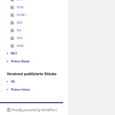
XVII
XVIII.1
XIX
XX
XXI
XXII
BKT
Weitere Bände
Verstreut publizierte Stücke
SB
Weitere Stücke