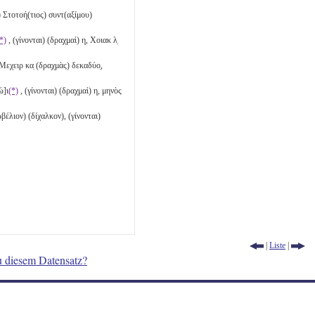
 Στοτοή(τιος) συντ(αξίμου)
*)
, (γίνονται) (δραχμαὶ)
η
, Χοιακ
λ̣
 Μεχειρ
κα̣
(δραχμὰς)
δεκαδύο̣
,
ώ]ι
(*)
, (γίνονται) (δραχμαὶ)
η
, μηνὸς
ωβέλιον)
(δίχαλκον)
, (γίνονται)
|
Liste
|
u diesem Datensatz?