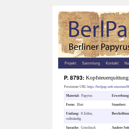
Projekt
Sammlung
Kontakt
Nu
Zum
Inhalt
P. 8793:
Kopfsteuerquittung
springen
Persistente URL
https://berlpap.smb.museum/0
Material:
Papyrus
Erwerbun
Form:
Blatt
Standort:
Umfang:
8 Zeilen,
Beschriftu
vollständig.
Sprache:
Griechisch
Andere Sei