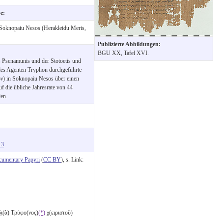
se:
Soknopaiu Nesos (Herakleidu Meris,
Publizierte Abbildungen:
BGU XX, Tafel XVI.
 Psenamunis und der Stotoetis und
s des Agenten Tryphon durchgeführte
ον) in Soknopaiu Nesos über einen
f die übliche Jahresrate von 44
en.
13
cumentary Papyri
(
CC BY
), s. Link:
δ̣ι(ὰ) Τρύφο(νος)
(*)
χ(ειριστοῦ)