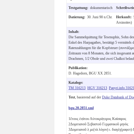
Textgattung:
dokumentarisch
Schreibwei
Datierung:
30. Juni 90 n.Chr.
Herkunft:
Arsinoites)
Inhalt:
Die Sammelquittung für Tesenuphis, Sohn des
Enkel des Harpagathes, bestätigt 5 vermittel
Ratenzahlungen für die Kopfsteuer (συντάξιμ
Zeitraum von 8 Monaten, die sich insgesamt au
Drachmen, 1/2 Obole und zwei Chalkoi belauf
Publikation:
D. Hagedorn, BGU XX 2851.
Kataloge:
TM 316213
HGV 316213
Papyri.info 3162
Text
, basierend auf der
Duke Databank of Do
bgu.20.2851.xml
1
ἔτους
ἐν̣άτου
Αὐτοκρά̣τ̣ο̣ρος Καίσαρος
2
Δομιτιανοῦ Σεβαστοῦ Γερμανικοῦ μηνὸς
3
Δομιτιανοῦ
λ̣
με(τὰ λόγον)
ι
. διαγέγ(ραφεν) 