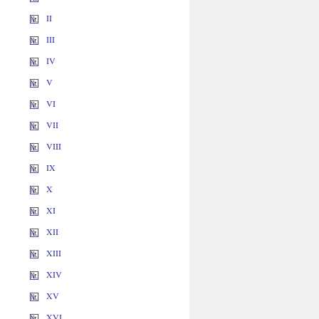
II
III
IV
V
VI
VII
VIII
IX
X
XI
XII
XIII
XIV
XV
XVI