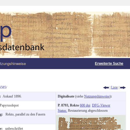
tzungshinweise
Erweiterte Suche
6585/
|
Liste
|
g:
Ankauf 1896.
Digitalisate
(siehe
Nutzungshinweise
)
:
Papyrusdepot
P. 8793, Rekto
600 dpi
DFG-Viewer
Status:
Restaurierung abgeschlossen
ng:
Rekto, parallel zu den Fasern
te:
unbeschriftet