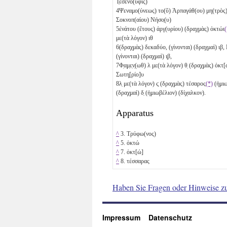
Τ̣εσενο(ῦφις)
4
Ψεναμο(ύνεως) το(ῦ) Ἁρπαγάθ(ου) μη(τρὸς)
Σοκνοπ(αίου) Νήσο̣(υ)
5
ἐνάτου
(ἔτους) ἀργ(υρίου) (δραχμὰς)
ὀκτώι
(
με(τὰ λόγον)
ιθ
6
(δραχμὰς)
δεκαδύο
, (γίνονται) (δραχμαὶ)
ιβ
,
(γίνονται) (δραχμαὶ)
ι̣β
,
7
Φ̣α̣μ̣ε̣ν̣(ωθ)
λ
με(τὰ λόγον)
θ̣
(δραχμὰς)
ὀκτ[
Σωτη̣[ρίο]υ
8
λ̣
με(τὰ λόγον)
ϛ̣
(δραχμὰς)
τέσαρος
(*)
(ἡμι
(δραχμαὶ)
δ̣
(ἡμιωβέλιον)
(δίχαλκον)
.
Apparatus
^
3. Τρύφω(νος)
^
5.
ὀκτώ
^
7.
ὀκτ[ώ]
^
8.
τέσσαρας
Haben Sie Fragen oder Hinweise z
Impressum
Datenschutz