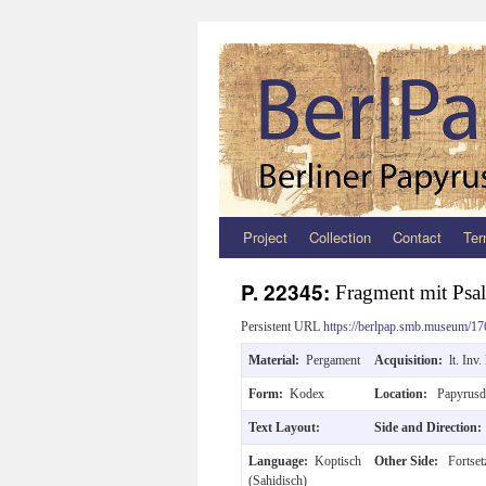
Project
Collection
Contact
Ter
Zum
Inhalt
P. 22345:
Fragment mit Psa
springen
Persistent URL
https://berlpap.smb.museum/17
Material:
Pergament
Acquisition:
lt. Inv
Form:
Kodex
Location:
Papyrusd
Text Layout:
Side and Direction
Language:
Koptisch
Other Side:
Fortset
(Sahidisch)