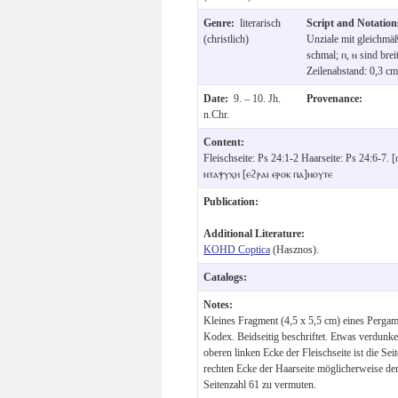
Genre:
literarisch
Script and Notatio
(christlich)
Unziale mit gleichmäß
schmal; ⲡ, ⲛ sind bre
Zeilenabstand: 0,3 cm
Date:
9. – 10. Jh.
Provenance:
n.Chr.
Content:
Fleischseite: Ps 24:1-2 Haarseite: Ps 24:6-7.
ⲛⲧⲁⲯⲩⲭⲏ [ⲉϩⲣⲁⲓ ⲉⲣⲟⲕ ⲡⲁ]ⲛⲟⲩⲧⲉ
Publication:
Additional Literature:
KOHD Coptica
(Hasznos).
Catalogs:
Notes:
Kleines Fragment (4,5 x 5,5 cm) eines Pergam
Kodex. Beidseitig beschriftet. Etwas verdunkelt,
oberen linken Ecke der Fleischseite ist die Sei
rechten Ecke der Haarseite möglicherweise der u
Seitenzahl 61 zu vermuten.