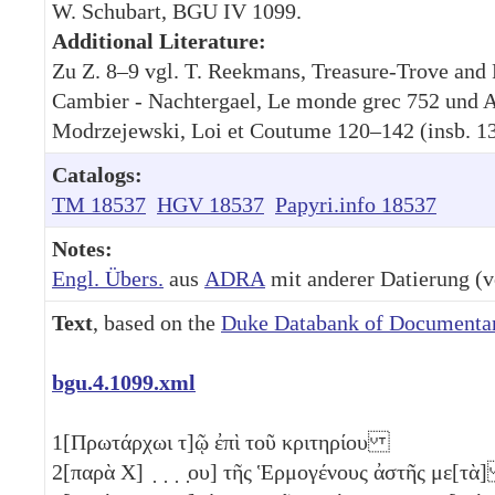
W. Schubart, BGU IV 1099.
Additional Literature:
Zu Z. 8–9 vgl. T. Reekmans, Treasure-Trove and 
Cambier - Nachtergael, Le monde grec 752 und A
Modrzejewski, Loi et Coutume 120–142 (insb. 13
Catalogs:
TM 18537
HGV 18537
Papyri.info 18537
Notes:
Engl. Übers.
aus
ADRA
mit anderer Datierung (vo
Text
, based on the
Duke Databank of Documentar
bgu.4.1099.xml
1
[Πρωτάρχωι τ]ῷ ἐπὶ τοῦ κριτηρίου
2
[παρὰ Χ] ̣ ̣ ̣ ̣ου] τῆς Ἑρμογένους ἀστῆς με[τ