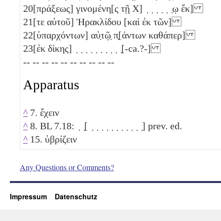
20
[πράξεως] γινομένη[ς τῇ Χ] ̣ ̣ ̣ ̣ ̣ ̣ῳ ἔκ]
21
[τε αὐτοῦ] Ἡρακλίδου [καὶ ἐκ τῶν]
22
[ὑπαρχόντων] αὐ̣τῷ̣ π̣[άντων καθάπερ]
23
[ἐκ δίκης] ̣ ̣ ̣ ̣ ̣ ̣ ̣ ̣ ̣ ̣[-ca.?-]
-- -- -- -- -- -- -- -- -- --
Apparatus
^
7. ἔχειν
^
8. BL 7.18: ̣ ̣[ ̣ ̣ ̣ ̣ ̣ ̣ ̣ ̣ ̣ ̣ ̣] prev. ed.
^
15. ὑβρίζειν
Any Questions or Comments?
Impressum
Datenschutz