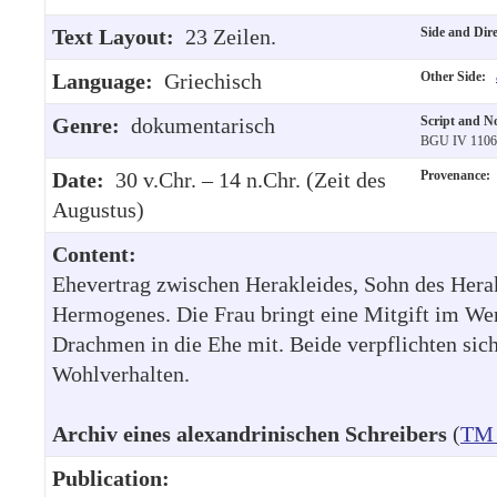
Text Layout:
23 Zeilen.
Side and Dir
Language:
Griechisch
Other Side:
Genre:
dokumentarisch
Script and N
BGU IV 1106
Date:
30 v.Chr. – 14 n.Chr. (Zeit des
Provenance:
Augustus)
Content:
Ehevertrag zwischen Herakleides, Sohn des Herak
Hermogenes. Die Frau bringt eine Mitgift im We
Drachmen in die Ehe mit. Beide verpflichten sic
Wohlverhalten.
Archiv eines alexandrinischen Schreibers
(
TM 
Publication: