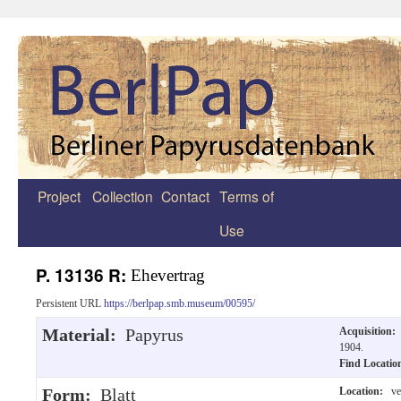
Project
Collection
Contact
Terms of
Zum
Use
Inhalt
springen
P. 13136 R:
Ehevertrag
Persistent URL
https://berlpap.smb.museum/00595/
Material:
Papyrus
Acquisition:
1904.
Find Locati
Form:
Blatt
Location:
ve