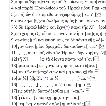
3
[κυρίου Ἑρμο]γένους τοῦ Δωρίωνος Ἐπιφα[νε
4
[καὶ παρὰ] Ἡρακλείδου τοῦ Ἡρακλείδου Γαμ̣[-
5
[περὶ] ὧ̣ν διεστάμεθα συνχωροῦμε̣ν̣ [-ca.?-]
6
[συνεληλυ]θ̣έ̣ναι ἀλλήλοις πρὸς βίου κοιν[ωνί
7
[ὁ δὲ Ἡρακλ]ε̣ί̣δης καὶ ἔχιν
(*)
παρὰ τῆς Χ̣[ ̣ ̣]ρ̣
8
[διὰ χειρὸς ἐξ] οἴκου φερνὴν σὺν ἱματ[ίοι]ς κ̣α̣[ὶ 
9
[σωτίοις]
(*)
καὶ ἐπισήμο̣υ̣, τὰ δὲ πάντα εἰ[ς λό]-
10
[γον ἀργυ]ρίου δραχμῶν διακοσίων
ε̣[-ca.?-]
11
[ ̣ ̣ ̣ ̣ ἀπὸ τ]ο̣ῦ̣ νῦν τὸν Ἡρακλείδην χορ̣[ηγε
12
[τῇ Χ] ̣ ̣ ̣ ̣ ̣]ῳ τὰ δέοντα πάντα καὶ τ[ὸν]
13
[ἱματισμὸν] ὡς γυναικὶ γαμετῇ κατὰ δ̣[ύνα]-
14
[μιν τῶν ὑπ]αρχόντων καὶ μὴ κ̣α̣κ̣ο̣υ̣χ̣[εῖν]
15
[μηδὲ] ὑ̣β̣ρ̣ίζιν
(*)
μηδὲ ̣ ̣ ̣ ̣ ̣ ̣ ̣ ̣[-ca.?-]
16
[ ̣ ̣ ̣ ̣ ̣ ̣ ̣ ̣] ̣ ̣ ̣ ̣ ̣ ̣ μηδέ τι ἀδίκ̣[ημα]
17
[εἰς αὐτὴ]ν δ̣ι̣α̣πρ̣ά̣ξ̣εσθαι μη ̣[-ca.?-]
18
[ἢ ἐκτίνει]ν παραχρῆμ[α τὴν προ]-
19
[κειμένη]ν φερνὴν σ̣ὺ̣ν̣ [ἡμιολίᾳ τῆς]