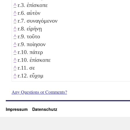
^
r.3. ἐπίσκοπε
^
r.6. αὐτὸν
^
r.7. συναγόμενον
^
r.8. εἰρήνῃ
^
r.9. τοῦτο
^
r.9. ποίησον
^
r.10. πάτερ
^
r.10. ἐπίσκοπε
^
r.11. σε
^
r.12. εὔχομ
Any Questions or Comments?
Impressum
Datenschutz