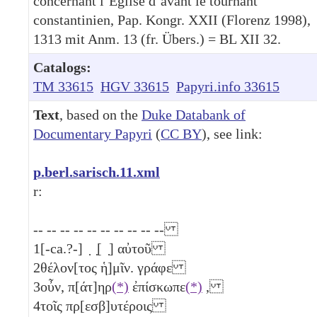
concernant l’Église d’avant le tournant
constantinien, Pap. Kongr. XXII (Florenz 1998),
1313 mit Anm. 13 (fr. Übers.) = BL XII 32.
Catalogs:
TM 33615
HGV 33615
Papyri.info 33615
Text
, based on the
Duke Databank of
Documentary Papyri
(
CC BY
), see link:
p.berl.sarisch.11.xml
r:
-- -- -- -- -- -- -- -- -- --
1
[-ca.?-] ̣ ̣[ ̣] αὐτοῦ
2
θέλον[τος ἡ]μῖν. γράφε
3
οὖν, π[άτ]ηρ
(*)
ἐπίσκωπε
(*)
,
4
τοῖς πρ[εσβ]υτέροις