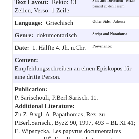
Text Layout:
Rekto: 13
Side and Direction:
Rekto,
parallel zu den Fasern
Zeilen, Verso: 1 Zeile
Language:
Griechisch
Other Side:
Adresse
Genre:
dokumentarisch
Script and Notations:
Date:
1. Hälfte 4. Jh. n.Chr.
Provenance:
Content:
Empfehlungsschreiben an einen Episkopos für
eine dritte Person.
Publication:
P. Sarischouli, P.Berl.Sarisch. 11.
Additional Literature:
Zu Z. 9 vgl. A. Papathomas, Rez. zu
P.Berl.Sarisch., ByzZ 90, 1997, 493 = BL XI 41;
E. Wipszycka, Les papyrus documentaires