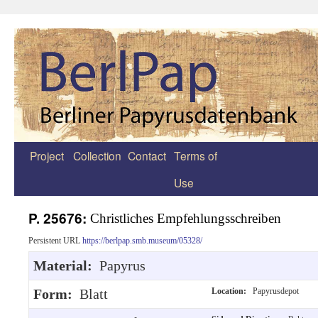
Project
Collection
Contact
Terms of
Zum
Use
Inhalt
springen
P. 25676:
Christliches Empfehlungsschreiben
Persistent URL
https://berlpap.smb.museum/05328/
Material:
Papyrus
Form:
Blatt
Location:
Papyrusdepot