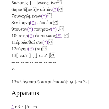
5
κώμη[ς ] ̣ ̣]ν̣νεος, ἵνα
6
προσδ[οκᾶ]ν αὐτὼν
(*)
7
συναγώ̣μ̣ενων
(*)
8
ἐν ἰρήνῃ
(*)
. διὰ ἐμὲ
9
τουτον
(*)
ποίησων
(*)
,
10
πάτηρ
(*)
ἐπισκωπος
(*)
.
11
ἐρρῶσθαί σαι
(*)
12
εὐχη̣μ
(*)
(αι)
13
[-ca.?-] ̣ ̣[-ca.?-]
-- -- -- -- -- -- -- -- -- --
v:
13
τῷ ἀγαπητῷ πατρὶ ἐπισκό[πῳ ]-ca.?-]
Apparatus
^
r.3. π[άτ]ερ