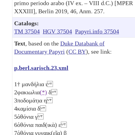
primo periodo arabo (IV ex. – VIII d.C.) [MPER
XXXIII], Berlin 2019, 46, Anm. 257.
Catalogs:
TM 37504
HGV 37504
Papyri.info 37504
Text
, based on the
Duke Databank of
Documentary Papyri
(
CC BY
), see link:
p.berl.sarisch.23.xml
1
† μανδήλια
ι
2
φακιωλια
(*)
δ
3
ποδομάτ̣ια
η
4
καμίσια
δ
5
ὀθόνια
γ
6
ὀθόνια παιδ(ικὰ)
ε
7
ὀθόνια γυναικ(εῖα)
β