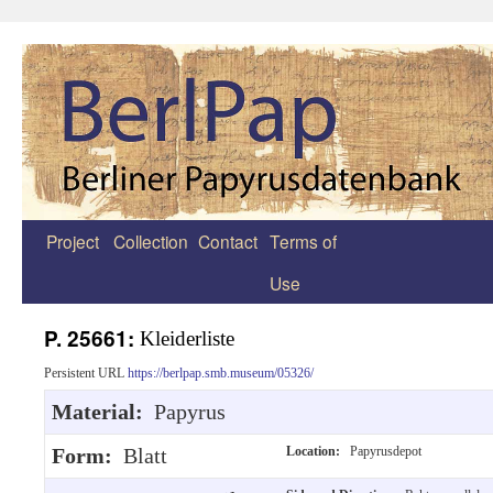
Project
Collection
Contact
Terms of
Zum
Use
Inhalt
springen
P. 25661:
Kleiderliste
Persistent URL
https://berlpap.smb.museum/05326/
Material:
Papyrus
Form:
Blatt
Location:
Papyrusdepot