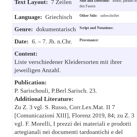
Text Layout:
7 Zeilen
Side and Direction:
Rekto, parallel z
den Fasern
Language:
Griechisch
Other Side:
unbeschriftet
Genre:
dokumentarisch
Script and Notations:
Date:
6. – 7. Jh. n.Chr.
Provenance:
Content:
Liste verschiedener Kleidersorten mit ihrer
jeweiligen Anzahl.
Publication:
P. Sarischouli, P.Berl.Sarisch. 23.
Additional Literature:
Zu Z. 3 vgl. S. Russo, Corr.Lex.Mat. II 7
[Comunicazioni XIII], Florenz 2019, 84; zu Z. 3
vgl. F. Morelli, I prezzi dei materiali e prodotti
artegianali nei documenti tardoantichi e del