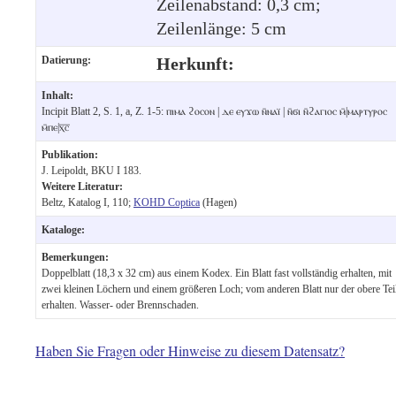
Zeilenabstand: 0,3 cm;
Zeilenlänge: 5 cm
Datierung:
Herkunft:
Inhalt:
Incipit Blatt 2, S. 1, a, Z. 1-5: ⲡⲓⲙⲁ ϩⲟⲥⲟⲛ | ⲇⲉ ⲉⲩϫⲱ ⲛ̄ⲛⲁⲓ̈ | ⲛ̄ϭⲓ ⲛ̄ϩⲁⲅⲓⲟⲥ ⲙ̄|ⲙⲁⲣⲧⲩⲣⲟⲥ
ⲙ̄ⲡⲉ|ⲭ︦ⲥ︦
Publikation:
J. Leipoldt, BKU I 183.
Weitere Literatur:
Beltz, Katalog I, 110;
KOHD Coptica
(Hagen)
Kataloge:
Bemerkungen:
Doppelblatt (18,3 x 32 cm) aus einem Kodex. Ein Blatt fast vollständig erhalten, mit
zwei kleinen Löchern und einem größeren Loch; vom anderen Blatt nur der obere Tei
erhalten. Wasser- oder Brennschaden.
Haben Sie Fragen oder Hinweise zu diesem Datensatz?