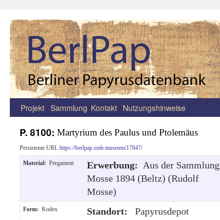
Projekt
Sammlung
Kontakt
Nutzungshinweise
Zum
Inhalt
P. 8100:
Martyrium des Paulus und Ptolemäus
springen
Persistente URL
https://berlpap.smb.museum/17847/
Material:
Pergament
Erwerbung:
Aus der Sammlung
Mosse 1894 (Beltz) (Rudolf
Mosse)
Form:
Kodex
Standort:
Papyrusdepot