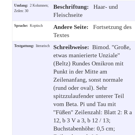
Umfang:
2 Kolumnen;
Beschriftung:
Haar- und
Zeilen: 30
Fleischseite
Sprache:
Koptisch
Andere Seite:
Fortsetzung des
Textes
Textgattung:
literarisch
Schreibweise:
Bimod. ''Große,
etwas manierierte Unziale''
(Beltz) Rundes Omikron mit
Punkt in der Mitte am
Zeilenanfang, sonst normale
(rund oder oval). Sehr
spitzzulaufender unterer Teil
vom Beta. Pi und Tau mit
''Füßen'' Zeilenzahl: Blatt 2: R a
12, b 3 V a 3, b 12 / 13;
Buchstabenhöhe: 0,5 cm;