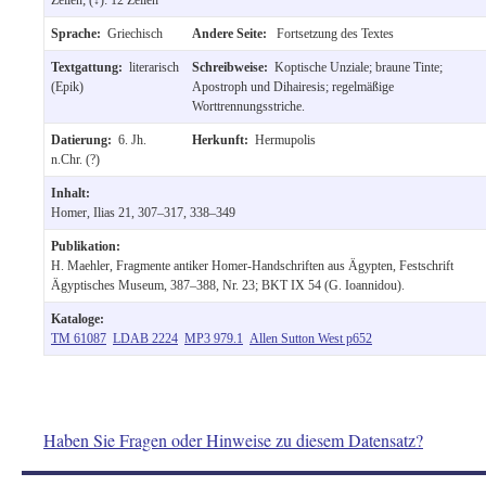
Sprache:
Griechisch
Andere Seite:
Fortsetzung des Textes
Textgattung:
literarisch
Schreibweise:
Koptische Unziale; braune Tinte;
(Epik)
Apostroph und Dihairesis; regelmäßige
Worttrennungsstriche.
Datierung:
6. Jh.
Herkunft:
Hermupolis
n.Chr. (?)
Inhalt:
Homer, Ilias 21, 307–317, 338–349
Publikation:
H. Maehler, Fragmente antiker Homer-Handschriften aus Ägypten, Festschrift
Ägyptisches Museum, 387–388, Nr. 23; BKT IX 54 (G. Ioannidou).
Kataloge:
TM 61087
LDAB 2224
MP3 979.1
Allen Sutton West p652
Haben Sie Fragen oder Hinweise zu diesem Datensatz?