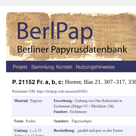
Projekt
Sammlung
Kontakt
Nutzungshinweise
Zum
Inhalt
P. 21152 Fr. a, b, c:
Homer, Ilias 21, 307–317, 3
springen
Persistente URL
https://berlpap.smb.museum/04361/
Material:
Papyrus
Erwerbung:
Grabung von Otto Rubensohn in
Eschmunen (Mappe VI + Blechkiste 136).
Fundort:
Eschmunen
Form:
Kodex
Standort:
Papyrusdepot
Umfang:
(→): 11
Beschriftung:
parallel und quer zu den Fasern
Zeilen; (↓): 12 Zeilen