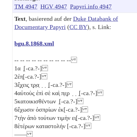
TM 4947
HGV 4947
Papyri.info 4947
Text
, basierend auf der
Duke Databank of
Documentary Papyri
(
CC BY
), s. Link:
bgu.8.1868.xml
-- -- -- -- -- -- -- -- -- --
1
α ̣[-ca.?-]
2
ἐπ̣[-ca.?-]
3
ἔ̣χ̣εις̣ τ̣ρ̣α̣ ̣ ̣ ̣[-ca.?-]
4
αὐτοὺς ἐπὶ σὲ καὶ̣ π̣ε̣ρ ̣ ̣ ̣[-ca.?-]
5
κατοικισθέντων ̣[-ca.?-]
6
ἔχωσιν ὀσπρίων ἐκ[-ca.?-]
7
τ̣ὴν ἀπὸ τούτων τιμὴν ει̣[-ca.?-]
8
ἑτέρων καταστολήν [-ca.?-]
——