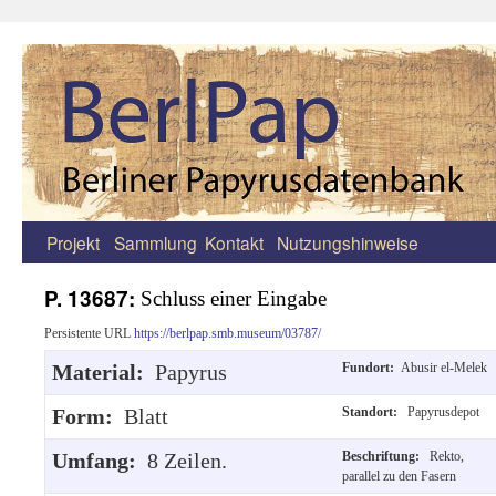
Projekt
Sammlung
Kontakt
Nutzungshinweise
Zum
Inhalt
P. 13687:
Schluss einer Eingabe
springen
Persistente URL
https://berlpap.smb.museum/03787/
Material:
Papyrus
Fundort:
Abusir el-Melek
Form:
Blatt
Standort:
Papyrusdepot
Umfang:
8 Zeilen.
Beschriftung:
Rekto,
parallel zu den Fasern