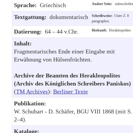
Sprache:
Griechisch
Andere Seite:
unbeschriftet
Textgattung:
dokumentarisch
Schreibweise:
Unter Z. 8
paragraphos.
Datierung:
64 – 44 v.Chr.
Herkunft:
Herakleopolites
Inhalt:
Fragmentarisches Ende einer Eingabe mit
Erwähnung von Hülsenfrüchten.
Archive der Beamten des Herakleopolites
(Archiv des Königlichen Schreibers Paniskos)
(
TM Archives
):
Berliner Texte
Publikation:
W. Schubart - D. Schäfer, BGU VIII 1868 (mit S.
2–4).
Kataloge: