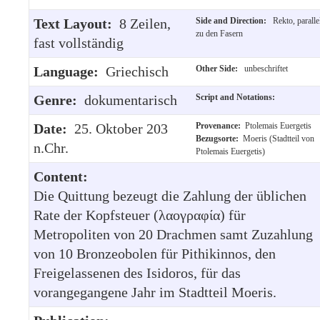
Text Layout:
8 Zeilen,
Side and Direction:
Rekto, paralle
zu den Fasern
fast vollständig
Language:
Griechisch
Other Side:
unbeschriftet
Genre:
dokumentarisch
Script and Notations:
Date:
25. Oktober 203
Provenance:
Ptolemais Euergetis
Bezugsorte:
Moeris (Stadtteil von
n.Chr.
Ptolemais Euergetis)
Content:
Die Quittung bezeugt die Zahlung der üblichen
Rate der Kopfsteuer (λαογραφία) für
Metropoliten von 20 Drachmen samt Zuzahlung
von 10 Bronzeobolen für Pithikinnos, den
Freigelassenen des Isidoros, für das
vorangegangene Jahr im Stadtteil Moeris.