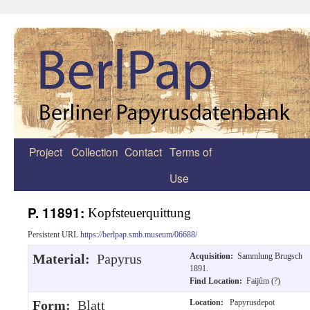
Project
Collection
Contact
Terms of
Zum
Use
Inhalt
springen
P. 11891:
Kopfsteuerquittung
Persistent URL
https://berlpap.smb.museum/06688/
Material:
Papyrus
Acquisition:
Sammlung Brugsch
1891.
Find Location:
Faijûm (?)
Form:
Blatt
Location:
Papyrusdepot