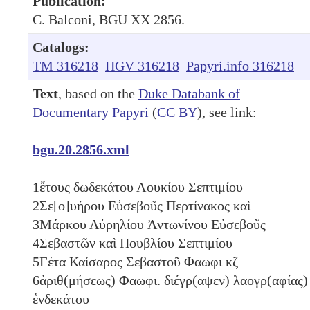
Publication:
C. Balconi, BGU XX 2856.
Catalogs:
TM 316218
HGV 316218
Papyri.info 316218
Text
, based on the
Duke Databank of
Documentary Papyri
(
CC BY
), see link:
bgu.20.2856.xml
1
ἔτους
δωδεκάτου
Λουκίου Σεπτιμίου
2
Σε[ο]υήρου Εὐσεβοῦς Περτίνακος καὶ
3
Μάρκου Αὐρηλίου Ἀντωνίνου Εὐσεβοῦς
4
Σεβαστῶν καὶ Πουβλίου Σεπτιμίου
5
Γέτα Καίσαρος Σεβαστοῦ Φαωφι
κζ
6
ἀριθ(μήσεως) Φαωφι. διέγρ(αψεν) λαογρ(αφίας)
ἑνδεκάτου