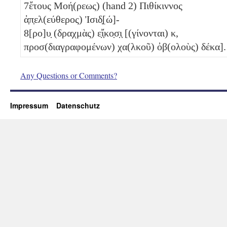
7
ἔτους Μοή(ρεως) (hand 2) Πιθίκιννος
ἀ̣π̣ελ(εύθερος) Ἰσιδ̣[ώ]-
8
[ρο]υ̣ (δραχμὰς)
ε̣ἴ̣κο̣σ̣ι̣
[(γίνονται)
κ
,
προσ(διαγραφομένων) χα(λκοῦ) ὀβ(ολοὺς)
δέκα
].
Any Questions or Comments?
Impressum
Datenschutz