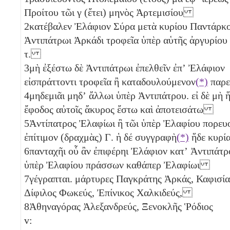
Προίτου τῶι
γ
(ἔτει) μηνὸς Ἀρτεμισίου
2
κατέβαλεν Ἐλάφιον Σύρα μετὰ κυρίου Παντάρκ
Ἀντιπάτρωι Ἀρκάδι τροφεῖα ὑπὲρ αὑτῆς ἀργυρίου
τ
.
3
μὴ ἐξέστω δὲ Ἀντιπάτρωι ἐπελθεῖν ἐπʼ Ἐλάφιον
εἰσπράττοντι τροφεῖα ἢ καταδουλούμενον
(*)
παρ
4
μηδεμιᾶι μηδʼ ἄλλωι ὑπὲρ Ἀντιπάτρου. εἰ δὲ μὴ ἥ
ἔφοδος αὐτοῖς ἄκυρος ἔστω καὶ ἀποτεισάτω
5
Ἀντίπατρος Ἐλαφίωι ἢ τῶι ὑπὲρ Ἐλαφίου πορευ
ἐπίτιμον (δραχμὰς)
Γ
. ἡ δέ συγγραφὴ
(*)
ἥδε κυρ
6
πανταχῆι οὗ ἂν ἐπιφέρηι Ἐλάφιον κατʼ Ἀντιπάτρ
ὑπὲρ Ἐλαφίου πράσσων καθάπερ Ἐλαφίωι
7
γέγραπται. μάρτυρες Παγκράτης Ἀρκάς, Καφισί
Δίφιλος Φωκεύς, Ἐπίνικος Χαλκιδεύς,
8
Ἀθηναγόρας Ἀλεξανδρεύς, Ξενοκλῆς Ῥόδιος
v: