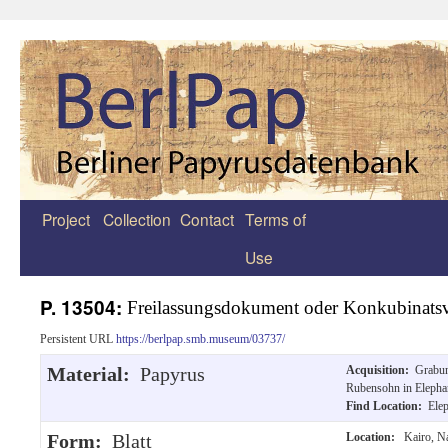
Project
Collection
Contact
Terms of
Zum
Use
Inhalt
springen
P. 13504:
Freilassungsdokument oder Konkubinatsve
Persistent URL
https://berlpap.smb.museum/03737/
Material:
Papyrus
Acquisition:
Grabun
Rubensohn in Elepha
Find Location:
Elep
Form:
Blatt
Location:
Kairo, N