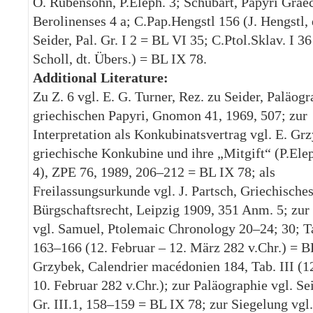
O. Rubensohn, P.Eleph. 3; Schubart, Papyri Grae
Berolinenses 4 a; C.Pap.Hengstl 156 (J. Hengstl, 
Seider, Pal. Gr. I 2 = BL VI 35; C.Ptol.Sklav. I 36
Scholl, dt. Übers.) = BL IX 78.
Additional Literature:
Zu Z. 6 vgl. E. G. Turner, Rez. zu Seider, Paläogr
griechischen Papyri, Gnomon 41, 1969, 507; zur
Interpretation als Konkubinatsvertrag vgl. E. Gr
griechische Konkubine und ihre „Mitgift“ (P.Ele
4), ZPE 76, 1989, 206–212 = BL IX 78; als
Freilassungsurkunde vgl. J. Partsch, Griechische
Bürgschaftsrecht, Leipzig 1909, 351 Anm. 5; zur
vgl. Samuel, Ptolemaic Chronology 20–24; 30; Ta
163–166 (12. Februar – 12. März 282 v.Chr.) = 
Grzybek, Calendrier macédonien 184, Tab. III (12
10. Februar 282 v.Chr.); zur Paläographie vgl. Sei
Gr. III.1, 158–159 = BL IX 78; zur Siegelung vgl.