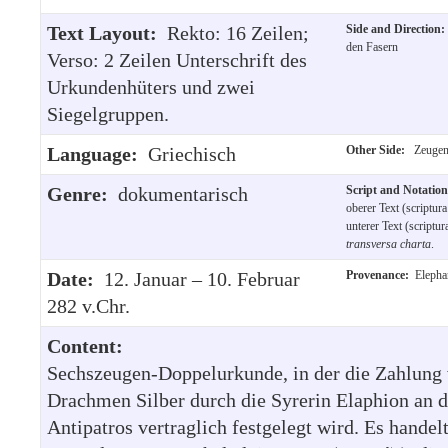
Text Layout:
Rekto: 16 Zeilen;
Side and Direction
den Fasern
Verso: 2 Zeilen Unterschrift des
Urkundenhüters und zwei
Siegelgruppen.
Language:
Griechisch
Other Side:
Zeugenu
Genre:
dokumentarisch
Script and Notatio
oberer Text (scriptura 
unterer Text (scriptura
transversa charta
.
Date:
12. Januar – 10. Februar
Provenance:
Elepha
282 v.Chr.
Content:
Sechszeugen-Doppelurkunde, in der die Zahlung
Drachmen Silber durch die Syrerin Elaphion an 
Antipatros vertraglich festgelegt wird. Es handelt