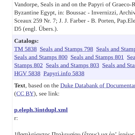
Vandorpe, Seals in and on the Papyri of Graeco
Byzantine Egypt, in: Boussac - Invernizzi, Archiv
Sceaux 259 Nr. 7; J. J. Farber - B. Porten, Pap.El
D5 (engl. Übers.).
Catalogs:
TM 5838
Seals and Stamps 798
Seals and Stam
Seals and Stamps 800
Seals and Stamps 801
Sea
Stamps 802
Seals and Stamps 803
Seals and St
HGV 5838
Papyri.info 5838
Text
, based on the
Duke Databank of Documentar
(
CC BY
), see link:
p.eleph.3intdupl.xml
r:
1
βασιλεύοντος Πτολεμαίου (ἔτους)
μα
ἐφʼ ἱερέως