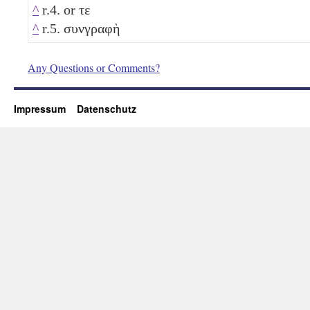
^
r.4. or τε
^
r.5. συνγραφὴ
Any Questions or Comments?
Impressum
Datenschutz