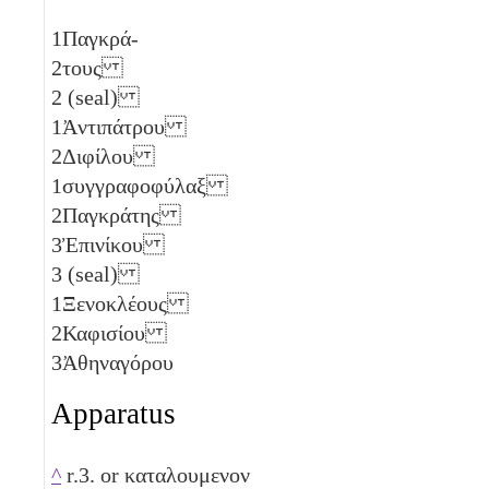
1
Παγκρά-
2
τους
2
(seal)
1
Ἀντιπάτρου
2
Διφίλου
1
συγγραφοφύλαξ
2
Παγκράτης
3
Ἐπινίκου
3
(seal)
1
Ξενοκλέους
2
Καφισίου
3
Ἀθηναγόρου
Apparatus
^
r.3. or καταλουμενον