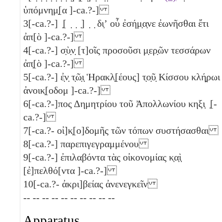
ὑπόμνημ̣[α ]-ca.?-]
3
[-ca.?-] ̣[ ̣ ̣ ̣] ̣ ̣ δι̣ʼ οὗ ἐσήμ̣α̣νε ἐωνῆσθαι ἔτι
ἀπ[ὸ ]-ca.?-]
4
[-ca.?-] σ̣ὺ̣ν̣ [τ]οῖς προσοῦσι μ̣ερ̣ῶν τεσσάρων
ἀπ̣[ὸ ]-ca.?-]
5
[-ca.?-] ἐ̣ν̣ τ̣ῶ̣ι̣ Ἡρακλ̣[έους] τ̣ο̣ῦ̣ Κίσσου κλή̣ρωι
ἀνοικ̣[οδομ ]-ca.?-]
6
[-ca.?-]πος Δημητρίου τοῦ Ἀπολλωνίου κηξι̣ ̣[-
ca.?-]
7
[-ca.?- οἰ]κ̣[ο]δομῆς τῶν τόπων συστήσασθαι
8
[-ca.?-] παρεπιγεγραμμένου
9
[-ca.?-] ἐπιλαβόντα τὰς οἰκονομίας κ̣α̣ὶ̣
[ἐ]πελθό[ντα ]-ca.?-]
10
[-ca.?- ἀκρι]βείας ἀνενεγκεῖν
-- -- -- -- -- -- -- -- -- --
Apparatus