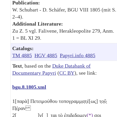
Publication:
W. Schubart - D. Schäfer, BGU VIII 1805 (mit S.
2–4).
Additional Literature:
Zu Z. 5 vgl. Falivene, Herakleopolite 279, Anm.
1 = BL XI 29.
Catalogs:
TM 4885
HGV 4885
Papyri.info 4885
Text
, based on the
Duke Databank of
Documentary Papyri
(
CC BY
), see link:
bgu.8.1805.xml
1
[παρὰ] Πετειμούθου τοπογραμμ̣α̣τ̣έ[ως] τ̣ο̣ῦ̣
Π̣έ̣ραν
2
[ ̣ ̣ ̣ ̣ ̣ ̣ ̣ ̣]ν̣[ ̣] ̣τα̣ι̣ τὸ ἐπιδε̣δομεν
(*)
σ̣οι