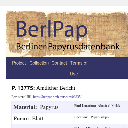
Project
Collection
Contact
Terms of
Zum
Use
Inhalt
springen
P. 13775:
Amtlicher Bericht
Persistent URL
https://berlpap.smb.museum/03835/
Material:
Papyrus
Find Location:
Abusir el-Melek
Form:
Blatt
Location:
Papyrusdepot