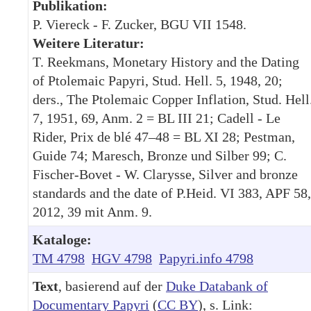
Publikation:
P. Viereck - F. Zucker, BGU VII 1548.
Weitere Literatur:
T. Reekmans, Monetary History and the Dating
of Ptolemaic Papyri, Stud. Hell. 5, 1948, 20;
ders., The Ptolemaic Copper Inflation, Stud. Hell
7, 1951, 69, Anm. 2 = BL III 21; Cadell - Le
Rider, Prix de blé 47–48 = BL XI 28; Pestman,
Guide 74; Maresch, Bronze und Silber 99; C.
Fischer-Bovet - W. Clarysse, Silver and bronze
standards and the date of P.Heid. VI 383, APF 58,
2012, 39 mit Anm. 9.
Kataloge:
TM 4798
HGV 4798
Papyri.info 4798
Text
, basierend auf der
Duke Databank of
Documentary Papyri
(
CC BY
), s. Link: