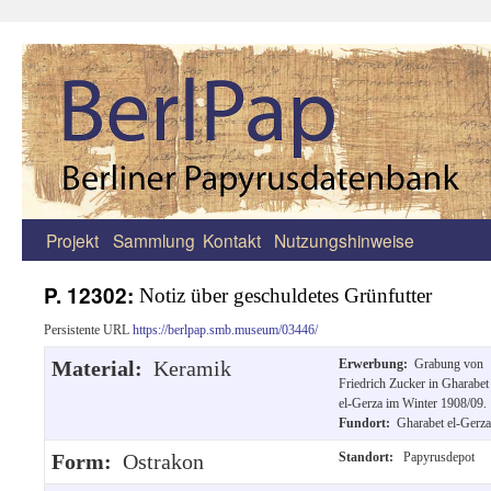
Projekt
Sammlung
Kontakt
Nutzungshinweise
Zum
Inhalt
P. 12302:
Notiz über geschuldetes Grünfutter
springen
Persistente URL
https://berlpap.smb.museum/03446/
Material:
Keramik
Erwerbung:
Grabung von
Friedrich Zucker in Gharabet
el-Gerza im Winter 1908/09.
Fundort:
Gharabet el-Gerza
Form:
Ostrakon
Standort:
Papyrusdepot