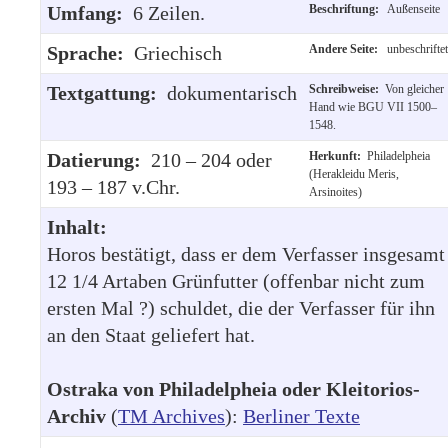
Umfang:
6 Zeilen.
Beschriftung:
Außenseite
Sprache:
Griechisch
Andere Seite:
unbeschriftet
Textgattung:
dokumentarisch
Schreibweise:
Von gleicher
Hand wie BGU VII 1500–
1548.
Datierung:
210 – 204 oder
Herkunft:
Philadelpheia
(Herakleidu Meris,
193 – 187 v.Chr.
Arsinoites)
Inhalt:
Horos bestätigt, dass er dem Verfasser insgesamt
12 1/4 Artaben Grünfutter (offenbar nicht zum
ersten Mal ?) schuldet, die der Verfasser für ihn
an den Staat geliefert hat.
Ostraka von Philadelpheia oder Kleitorios-
Archiv
(
TM Archives
):
Berliner Texte