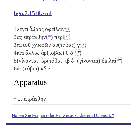
bgu.7.1548.xml
1
λέγει Ὧρος ὀφείλειν
2
ἃς ἐπράκθην
(*)
περὶ
3
αὐτοῦ χλωρῶν ἀρ(τάβας)
γ
4
καὶ ἄλλας ἀρ(τάβας)
θ
δ´
5
(γίνονται) ἀρ(τάβαι)
ιβ
δ´
(γίνονται) διπλαῖ
6
ἀρ(τάβαι)
κδ
𐅵
.
Apparatus
^
2. ἐπράχθην
Haben Sie Fragen oder Hinweise zu diesem Datensatz?