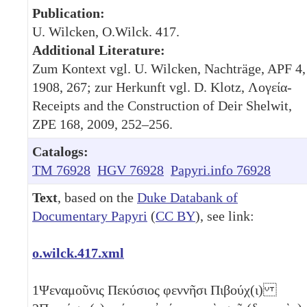
Publication:
U. Wilcken, O.Wilck. 417.
Additional Literature:
Zum Kontext vgl. U. Wilcken, Nachträge, APF 4,
1908, 267; zur Herkunft vgl. D. Klotz, Λογεία-
Receipts and the Construction of Deir Shelwit,
ZPE 168, 2009, 252–256.
Catalogs:
TM 76928
HGV 76928
Papyri.info 76928
Text
, based on the
Duke Databank of
Documentary Papyri
(
CC BY
), see link:
o.wilck.417.xml
1
Ψεναμοῦνις Πεκύσιος φεννῆσι Πιβούχ(ι)