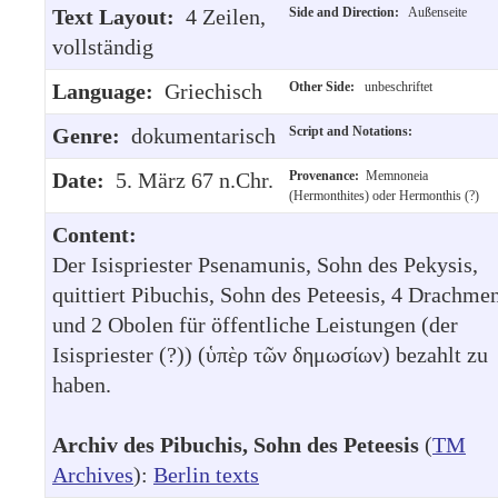
Text Layout:
4 Zeilen,
Side and Direction:
Außenseite
vollständig
Language:
Griechisch
Other Side:
unbeschriftet
Genre:
dokumentarisch
Script and Notations:
Date:
5. März 67 n.Chr.
Provenance:
Memnoneia
(Hermonthites) oder Hermonthis (?)
Content:
Der Isispriester Psenamunis, Sohn des Pekysis,
quittiert Pibuchis, Sohn des Peteesis, 4 Drachme
und 2 Obolen für öffentliche Leistungen (der
Isispriester (?)) (ὑπὲρ τῶν δημωσίων) bezahlt zu
haben.
Archiv des Pibuchis, Sohn des Peteesis
(
TM
Archives
):
Berlin texts