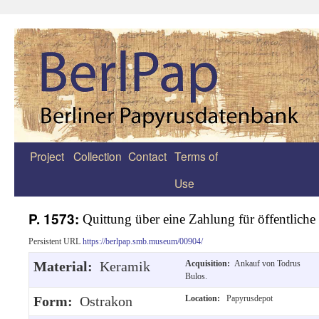
Project
Collection
Contact
Terms of
Zum
Use
Inhalt
springen
P. 1573:
Quittung über eine Zahlung für öffentliche L
Persistent URL
https://berlpap.smb.museum/00904/
Material:
Keramik
Acquisition:
Ankauf von Todrus
Bulos.
Form:
Ostrakon
Location:
Papyrusdepot