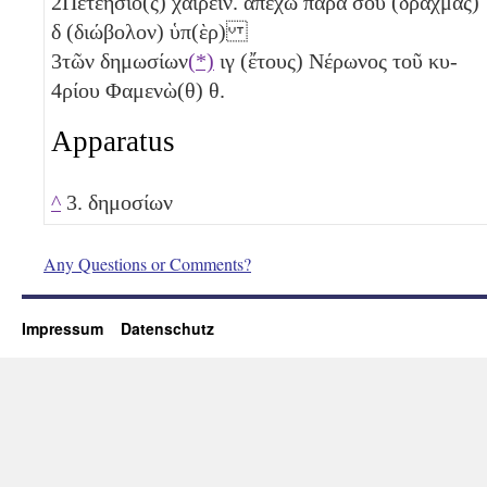
2
Πετεήσιο(ς) χαίρειν. ἀπέχω παρὰ σοῦ (δραχμὰς)
δ
(διώβολον)
ὑπ(ὲρ)
3
τῶν δημωσίων
(*)
ιγ
(ἔτους) Νέρωνος τοῦ κυ-
4
ρίου Φαμενὼ(θ)
θ
.
Apparatus
^
3. δημοσίων
Any Questions or Comments?
Impressum
Datenschutz